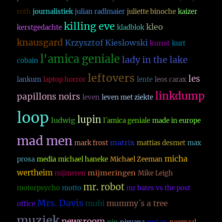
roth
journalistiek
julian radlmaier
juliette binoche
kaizer
killing eve
kleo
kerstgedachte
kladblok
knausgard
Krzysztof Kieslowski
kunst
kurt
l'amica geniale
lady in the lake
cobain
leftovers
les
lankum
laptop horror
lente
leos carax
linkdump
papillons noirs
leven
leven met ziekte
loop
lupin
ludwig
l´amica geniale
made in europe
mad men
matrix
mark frost
mattias desmet
max
micha
prosa
media
michael haneke
Michael Zeeman
wertheim
mijmeringen
mijmeren
Mike Leigh
mr. robot
motorpsycho
motto
mr bates vs the post
Mrs. Davis
mubi
mummy´s a tree
office
muziek
newsroom