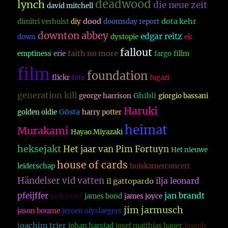
deadwood
lynch
die neue zeit
david mitchell
dood
dota kehr
dimitri verhulst
diy
doomsday report
downton abbey
edgar reitz
down
dystopie
ek
fallout
faith no more
emptiness
erie
fargo
fillm
film
foundation
flickr
foto
fugazi
generation kill
Ghibli
george harrison
giorgio bassani
Haruki
Gösta
golden oldie
harry potter
heimat
Murakami
Hayao Miyazaki
heksejakt
Het jaar van Pim Fortuyn
Het nieuwe
house of cards
leiderschap
huiskamerconcert
Händelser vid vatten
ilja leonard
il gattopardo
pfeijffer
jan brandt
jack yeats
james bond
james joyce
jim jarmusch
jason bourne
jeroen olyslaegers
joachim trier
johan harstad
josef matthias hauer
joseph