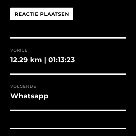
Bericht
VORIGE
navigatie
12.29 km | 01:13:23
Vorig
bericht:
VOLGENDE
Whatsapp
Volgend
bericht: