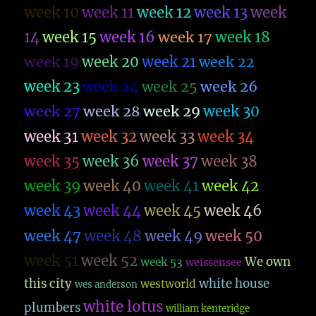
week 10
week 11
week 12
week 13
week
14
week 15
week 16
week 17
week 18
week 19
week 20
week 21
week 22
week 23
week 26
week 24
week 25
week 27
week 28
week 29
week 30
week 31
week 32
week 33
week 34
week 35
week 36
week 37
week 38
week 39
week 40
week 41
week 42
week 43
week 44
week 45
week 46
week 47
week 48
week 49
week 50
week 51
week 52
We own
week 53
weissensee
this city
white house
westworld
wes anderson
white lotus
plumbers
william kenteridge