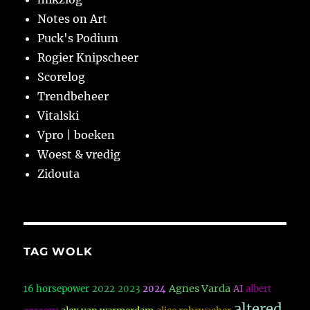
Notes on Art
Puck's Podium
Rogier Knipscheer
Scorelog
Trendbeheer
Vitalski
Vpro | boeken
Woest & vredig
Zidouta
TAG WOLK
Agnes Varda
16 horsepower
2022
2023
2024
AI
albert
altered