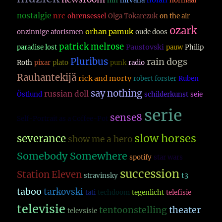
nolan
nin
nirvana
normaal
nostalgie
nrc
ohrensessel
Olga Tokarczuk
on the air
ozark
orhan pamuk
onzinnige aforismen
oude doos
patrick melrose
Paustovski
paradise lost
pauw
Philip
Pluribus
rain dogs
Roth
pixar
plato
punk
radio
Rauhantekijä
rick and morty
robert forster
Ruben
say nothing
russian doll
Östlund
schilderkunst
seie
serie
sense8
Self-Portrait as a Coffee-Pot
slow horses
severance
show me a hero
Somebody Somewhere
spotify
star wars
succession
Station Eleven
t3
stravinsky
taboo
tarkovski
tati
techdoom
tegenlicht
telefisie
televisie
theater
tentoonstelling
televsisie