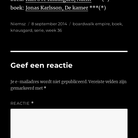
boek:
Jonas Karlsson, De kamer
***(*)
Auteur
Geplaatst
Tags
Niemsz
8 september 2014
boardwalk empire
,
boek
,
op
knausgard
,
serie
,
week 36
Geef een reactie
Je e-mailadres wordt niet gepubliceerd.
Vereiste velden zijn
gemarkeerd met
*
REACTIE
*