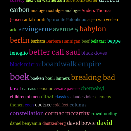
cossery
alex van warmerdam
alice rohrwacher
carbon
analoge nostalgie
analogie
Anders Thomas
Jensen
antal dorati
Aphrodite Patoulidou
arjen van veelen
babylon
arvingerne
avenue 5
arte
berlin
beppe
barbara
Barbara Hannigan
beef
bela tarr
better call saul
fenoglio
black doves
boardwalk empire
black mirror
boek
breaking bad
boeken
bouli lanners
chernobyl
brexit
carcass
censuur
cesare pavese
citaat
children of men
classics
claude vivier
clemens
coetzee
column
thonen
coen
cold feet
constellation
cormac mccarthy
crowdfunding
david
david bowie
daniel benyamin
dautzenberg