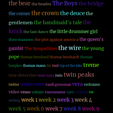
The Boys
the bear
the bridge
the beatles
the crown
the deuce
the
the corner
the
the handmaid's tale
gentlemen
knick
the little drummer girl
the last dance
the queen's
theo maassen
the plot against america
the wire
the young
gambit
The Sympathizer
pope
thomas bernhard
thomas bernhardt
thomas
treme
hoepker
thomas mann
tm
tool
top of the lake
twin peaks
true detective
twan huys
twin
vera
undercover
twitter
vasili grossman
verhuizen
video
vimeo
voltaire
voornemens
vpro
vrijheid
vw
week 1
week 2
week 3
week 4
weblog
week 5
week 6
week 7
week 8
week 9