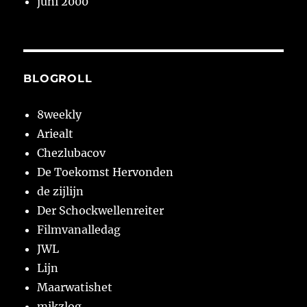
juni 2000
BLOGROLL
8weekly
Ariealt
Chezlubacov
De Toekomst Hervonden
de zijlijn
Der Schockwellenreiter
Filmvanalledag
JWL
Lijn
Maarwatishet
mikzlog