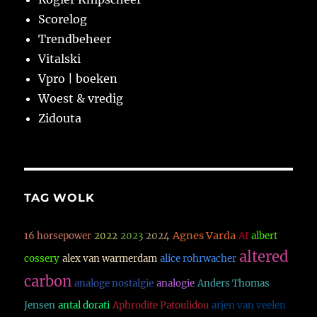
Scorelog
Trendbeheer
Vitalski
Vpro | boeken
Woest & vredig
Zidouta
TAG WOLK
Agnes Varda
16 horsepower
2022
2023
2024
AI
albert
altered
cossery
alex van warmerdam
alice rohrwacher
carbon
analoge nostalgie
analogie
Anders Thomas
Jensen
antal dorati
Aphrodite Patoulidou
arjen van veelen