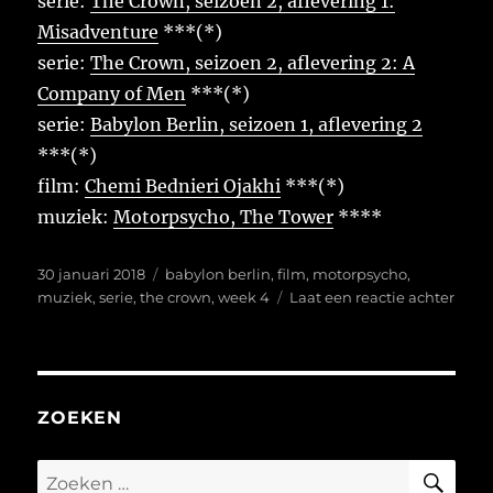
serie:
The Crown, seizoen 2, aflevering 1:
Misadventure
***(*)
serie:
The Crown, seizoen 2, aflevering 2: A
Company of Men
***(*)
serie:
Babylon Berlin, seizoen 1, aflevering 2
***(*)
film:
Chemi Bednieri Ojakhi
***(*)
muziek:
Motorpsycho, The Tower
****
Geplaatst
Tags
30 januari 2018
babylon berlin
,
film
,
motorpsycho
,
op
op
muziek
,
serie
,
the crown
,
week 4
Laat een reactie achter
Wee
4
van
2018
ZOEKEN
ZO
Zoeken