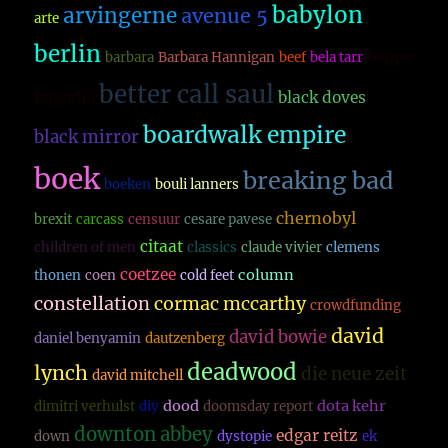
babylon
arvingerne
avenue 5
arte
berlin
beppe
barbara
Barbara Hannigan
beef
bela tarr
better call saul
fenoglio
black doves
boardwalk empire
black mirror
boek
breaking bad
boeken
bouli lanners
chernobyl
brexit
carcass
censuur
cesare pavese
citaat
children of men
classics
claude vivier
clemens
coetzee
column
thonen
coen
cold feet
constellation
cormac mccarthy
crowdfunding
david
david bowie
daniel benyamin
dautzenberg
deadwood
lynch
die neue zeit
david mitchell
dood
dota kehr
dimitri verhulst
diy
doomsday report
downton abbey
edgar reitz
down
dystopie
ek