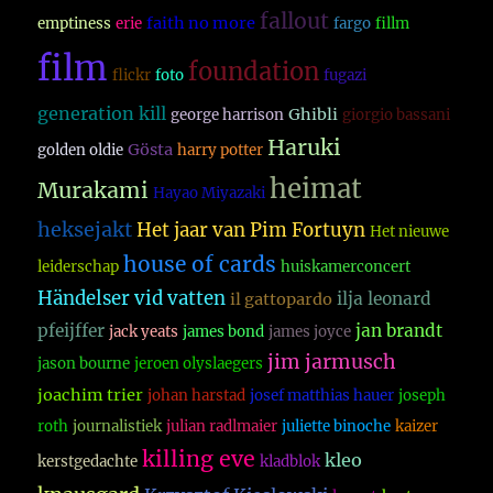
fallout
faith no more
emptiness
erie
fargo
fillm
film
foundation
flickr
foto
fugazi
generation kill
Ghibli
george harrison
giorgio bassani
Haruki
Gösta
golden oldie
harry potter
heimat
Murakami
Hayao Miyazaki
heksejakt
Het jaar van Pim Fortuyn
Het nieuwe
house of cards
leiderschap
huiskamerconcert
Händelser vid vatten
ilja leonard
il gattopardo
pfeijffer
jan brandt
jack yeats
james bond
james joyce
jim jarmusch
jason bourne
jeroen olyslaegers
joachim trier
johan harstad
josef matthias hauer
joseph
roth
journalistiek
julian radlmaier
juliette binoche
kaizer
killing eve
kleo
kerstgedachte
kladblok