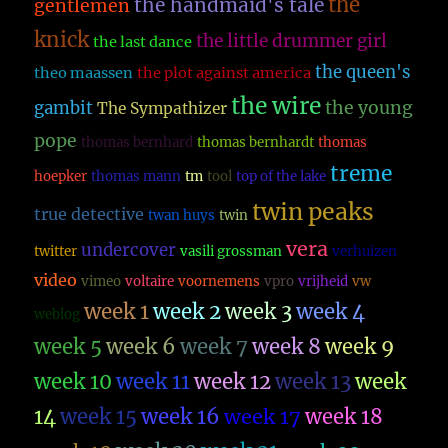
the
the handmaid's tale
gentlemen
knick
the little drummer girl
the last dance
the queen's
theo maassen
the plot against america
the wire
the young
gambit
The Sympathizer
pope
thomas bernhard
thomas bernhardt
thomas
treme
hoepker
thomas mann
tm
tool
top of the lake
twin peaks
true detective
twan huys
twin
vera
undercover
twitter
vasili grossman
verhuizen
video
vimeo
voltaire
voornemens
vpro
vrijheid
vw
week 1
week 2
week 3
week 4
weblog
week 5
week 6
week 7
week 8
week 9
week 10
week 11
week 12
week 13
week
14
week 15
week 16
week 17
week 18