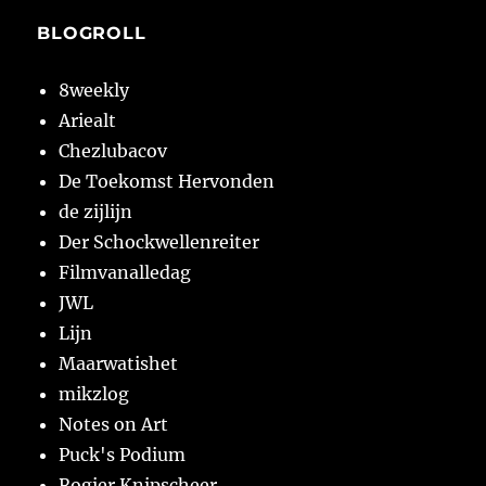
BLOGROLL
8weekly
Ariealt
Chezlubacov
De Toekomst Hervonden
de zijlijn
Der Schockwellenreiter
Filmvanalledag
JWL
Lijn
Maarwatishet
mikzlog
Notes on Art
Puck's Podium
Rogier Knipscheer