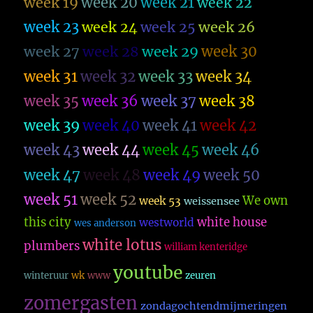
week 19
week 20
week 21
week 22
week 23
week 26
week 24
week 25
week 27
week 28
week 29
week 30
week 31
week 32
week 33
week 34
week 35
week 36
week 37
week 38
week 39
week 40
week 41
week 42
week 43
week 44
week 45
week 46
week 47
week 48
week 49
week 50
week 51
week 52
We own
week 53
weissensee
this city
white house
westworld
wes anderson
white lotus
plumbers
william kenteridge
youtube
winteruur
wk
www
zeuren
zomergasten
zondagochtendmijmeringen