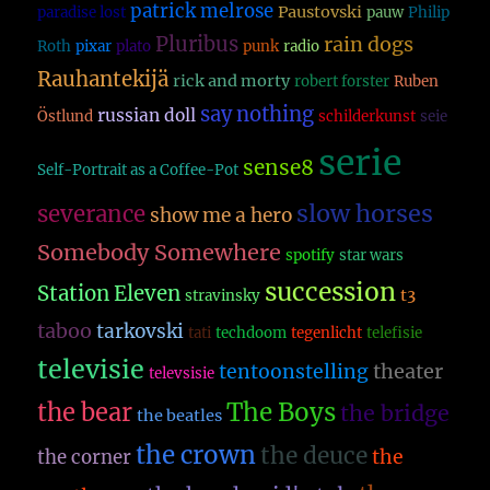
patrick melrose
Paustovski
paradise lost
pauw
Philip
Pluribus
rain dogs
Roth
pixar
plato
punk
radio
Rauhantekijä
rick and morty
robert forster
Ruben
say nothing
russian doll
Östlund
schilderkunst
seie
serie
sense8
Self-Portrait as a Coffee-Pot
slow horses
severance
show me a hero
Somebody Somewhere
spotify
star wars
succession
Station Eleven
t3
stravinsky
taboo
tarkovski
tati
techdoom
tegenlicht
telefisie
televisie
theater
tentoonstelling
televsisie
The Boys
the bear
the bridge
the beatles
the crown
the deuce
the
the corner