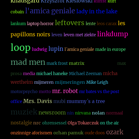
knausgard
Krzysztof Kieslowski
kunst
kurt
l'amica geniale
lady in the lake
cobain
leftovers
les
lankum
laptop horror
lente
leos carax
linkdump
papillons noirs
leven
leven met ziekte
loop
lupin
ludwig
l´amica geniale
made in europe
mad men
matrix
mark frost
mattias desmet
max
micha
prosa
media
michael haneke
Michael Zeeman
wertheim
mijmeringen
mijmeren
Mike Leigh
mr. robot
motorpsycho
motto
mr bates vs the post
Mrs. Davis
mubi
mummy´s a tree
office
muziek
newsroom
nolan
nin
nirvana
normaal
nostalgie
nrc
ohrensessel
Olga Tokarczuk
on the air
ozark
orhan pamuk
onzinnige aforismen
oude doos