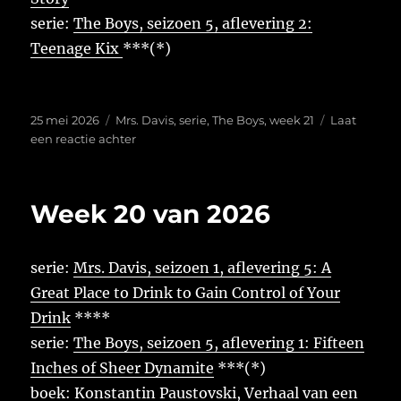
serie:
The Boys, seizoen 5, aflevering 2:
Teenage Kix
***(*)
Geplaatst
Tags
25 mei 2026
Mrs. Davis
,
serie
,
The Boys
,
week 21
Laat
op
op
een reactie achter
Week
21
van
Week 20 van 2026
2026
serie:
Mrs. Davis, seizoen 1, aflevering 5: A
Great Place to Drink to Gain Control of Your
Drink
****
serie:
The Boys, seizoen 5, aflevering 1: Fifteen
Inches of Sheer Dynamite
***(*)
boek:
Konstantin Paustovski, Verhaal van een