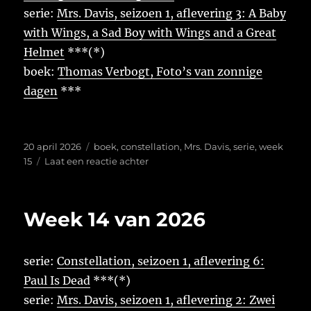
serie:
Mrs. Davis, seizoen 1, aflevering 3: A Baby
with Wings, a Sad Boy with Wings and a Great
Helmet
***(*)
boek:
Thomas Verbogt, Foto’s van zonnige
dagen
***
Geplaatst
Tags
20 april 2026
boek
,
constellation
,
Mrs. Davis
,
serie
,
week
op
op
15
Laat een reactie achter
Week
15
van
Week 14 van 2026
2026
serie:
Constellation, seizoen 1, aflevering 6:
Paul Is Dead
***(*)
serie:
Mrs. Davis, seizoen 1, aflevering 2: Zwei