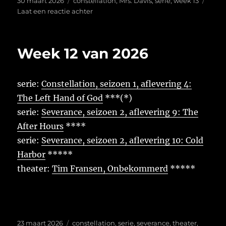
30 maart 2026
constellation
,
Mrs. Davis
,
serie
,
week 13
op
op
Laat een reactie achter
Week
13
van
Week 12 van 2026
2026
serie:
Constellation, seizoen 1, aflevering 4:
The Left Hand of God
***(*)
serie:
Severance, seizoen 2, aflevering 9: The
After Hours
****
serie:
Severance, seizoen 2, aflevering 10: Cold
Harbor
*****
theater:
Tim Fransen, Onbekommerd
*****
Geplaatst
Tags
23 maart 2026
constellation
,
serie
,
severance
,
theater
,