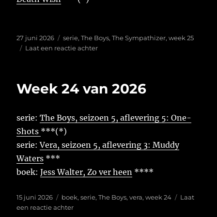
Geplaatst
Tags
27 juni 2026
serie
,
The Boys
,
The Sympathizer
,
week 25
op
op
Laat een reactie achter
Week
25
van
Week 24 van 2026
2026
serie:
The Boys, seizoen 5, aflevering 5: One-
Shots
***(*)
serie:
Vera, seizoen 5, aflevering 3: Muddy
Waters
***
boek:
Jess Walter, Zo ver heen
****
Geplaatst
Tags
15 juni 2026
boek
,
serie
,
The Boys
,
vera
,
week 24
Laat
op
op
een reactie achter
Week