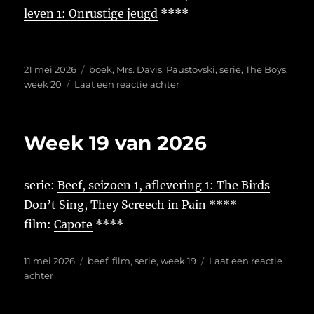
leven 1: Onrustige jeugd
****
Geplaatst
Tags
21 mei 2026
boek
,
Mrs. Davis
,
Paustovski
,
serie
,
The Boys
,
op
op
week 20
Laat een reactie achter
Week
20
van
Week 19 van 2026
2026
serie:
Beef, seizoen 1, aflevering 1: The Birds
Don’t Sing, They Screech in Pain
****
film:
Capote
****
Geplaatst
Tags
11 mei 2026
beef
,
film
,
serie
,
week 19
Laat een reactie
op
op
achter
Week
19