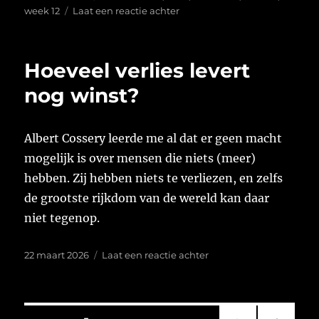
op
op
week 12
Laat een reactie achter
Week
12
van
Hoeveel verlies levert
2026
nog winst?
Albert Cossery leerde me al dat er geen macht
mogelijk is over mensen die niets (meer)
hebben. Zij hebben niets te verliezen, en zelfs
de grootste rijkdom van de wereld kan daar
niet tegenop.
Geplaatst
op
22 maart 2026
Laat een reactie achter
op
Hoeveel
verlies
levert
nog