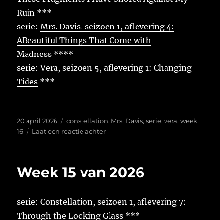
Ruin
***
serie:
Mrs. Davis, seizoen 1, aflevering 4:
ABeautiful Things That Come with
Madness
****
serie:
Vera, seizoen 5, aflevering 1: Changing
Tides
***
Geplaatst
Tags
20 april 2026
constellation
,
Mrs. Davis
,
serie
,
vera
,
week
op
op
16
Laat een reactie achter
Week
16
van
Week 15 van 2026
2026
serie:
Constellation, seizoen 1, aflevering 7:
Through the Looking Glass
***