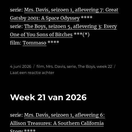
serie:
Mrs. Davis, seizoen 1, aflevering 7: Great
Gatsby 2001: A Space Odyssey
****
serie:
The Boys, seizoen 5, aflevering 3: Every
One of You Sons of Bitches
***(*)
film:
Tommaso
****
Geplaatst
Tags
4 juni 2026
film
,
Mrs. Davis
,
serie
,
The Boys
,
week 22
op
op
Laat een reactie achter
Week
22
van
Week 21 van 2026
2026
serie:
Mrs. Davis, seizoen 1, aflevering 6:
Allison Treasures: A Southern California
Story
****