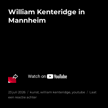
Middeleeuwen
William Kenteridge in
Mannheim
Geplaatst
Tags
23 juli 2026
kunst
,
william kenteridge
,
youtube
Laat
op
op
een reactie achter
William
Kenteridge