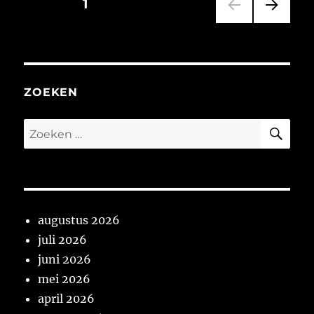
Berichten
PAGINA
1
winst?
VOL
paginering
GEN
DE
PAGI
NA
ZOEKEN
ZO
Zoeken
naar:
augustus 2026
juli 2026
juni 2026
mei 2026
april 2026