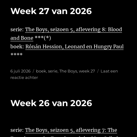
Anne
Week 27 van 2026
Provoost
in
Winteruur
serie:
The Boys, seizoen 5, aflevering 8: Blood
and Bone
***(*)
boek:
Rónán Hession, Leonard en Hungry Paul
****
Geplaatst
Tags
6 juli 2026
boek
,
serie
,
The Boys
,
week 27
Laat een
op
op
reactie achter
Week
27
van
Week 26 van 2026
2026
serie:
The Boys, seizoen 5, aflevering 7: The