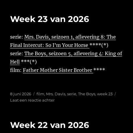
24
van
Week 23 van 2026
2026
serie:
Mrs. Davis, seizoen 1, aflevering 8: The
Final Intercut: So I’m Your Horse
****(*)
serie:
The Boys, seizoen 5, aflevering 4: King of
Hell
***(*)
film:
Father Mother Sister Brother
****
Geplaatst
Tags
8 juni 2026
film
,
Mrs. Davis
,
serie
,
The Boys
,
week 23
op
op
Laat een reactie achter
Week
23
van
Week 22 van 2026
2026