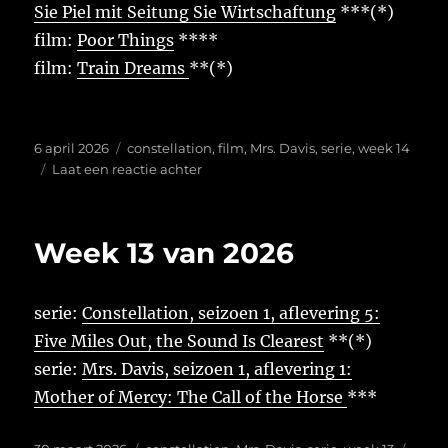
Sie Piel mit Seitung Sie Wirtschaftung
***(*)
film:
Poor Things
****
film:
Train Dreams
**(*)
Geplaatst
Tags
6 april 2026
constellation
,
film
,
Mrs. Davis
,
serie
,
week 14
op
op
Laat een reactie achter
Week
14
van
Week 13 van 2026
2026
serie:
Constellation, seizoen 1, aflevering 5:
Five Miles Out, the Sound Is Clearest
**(*)
serie:
Mrs. Davis, seizoen 1, aflevering 1:
Mother of Mercy: The Call of the Horse
***
Geplaatst
Tags