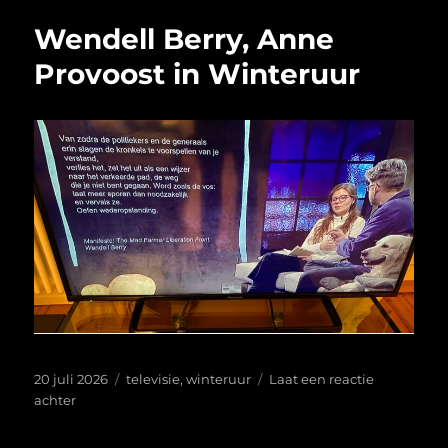
in
Wendell Berry, Anne
Mannheim
Provoost in Winteruur
Geplaatst
Tags
20 juli 2026
televisie
,
winteruur
Laat een reactie
op
op
achter
Wendell
Berry,