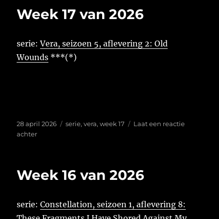
van
Week 17 van 2026
2026
serie:
Vera, seizoen 5, aflevering 2: Old
Wounds
***(*)
Geplaatst
Tags
28 april 2026
serie
,
vera
,
week 17
Laat een reactie
op
op
achter
Week
17
van
Week 16 van 2026
2026
serie:
Constellation, seizoen 1, aflevering 8:
These Fragments I Have Shored Against My