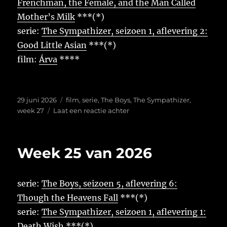
Frenchman, the Female, and the Man Called
Mother’s Milk
***(*)
serie:
The Sympathizer, seizoen 1, aflevering 2:
Good Little Asian
***(*)
film:
Árva
****
Geplaatst
Tags
29 juni 2026
film
,
serie
,
The Boys
,
The Sympathizer
,
op
op
week 27
Laat een reactie achter
Week
26
van
Week 25 van 2026
2026
serie:
The Boys, seizoen 5, aflevering 6:
Though the Heavens Fall
***(*)
serie:
The Sympathizer, seizoen 1, aflevering 1:
Death Wish
***(*)