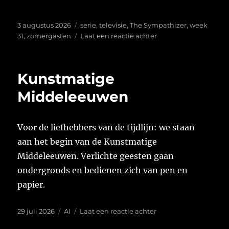
Geplaatst
Tags
3 augustus 2026
serie
,
televisie
,
The Sympathizer
,
week
op
op
31
,
zomergasten
Laat een reactie achter
Week
31
van
Kunstmatige
2026
Middeleeuwen
Voor de liefhebbers van de tijdlijn: we staan
aan het begin van de Kunstmatige
Middeleeuwen. Verlichte geesten gaan
ondergronds en bedienen zich van pen en
papier.
Geplaatst
Tags
op
29 juli 2026
AI
Laat een reactie achter
op
Kunstmatige