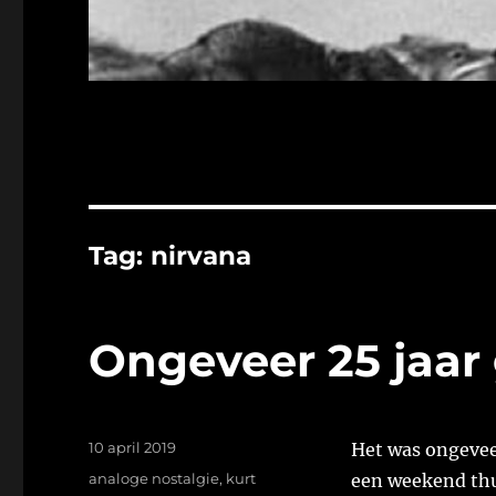
Tag:
nirvana
Ongeveer 25 jaar
Geplaatst
10 april 2019
Het was ongeveer
op
Tags
analoge nostalgie
,
kurt
een weekend thui