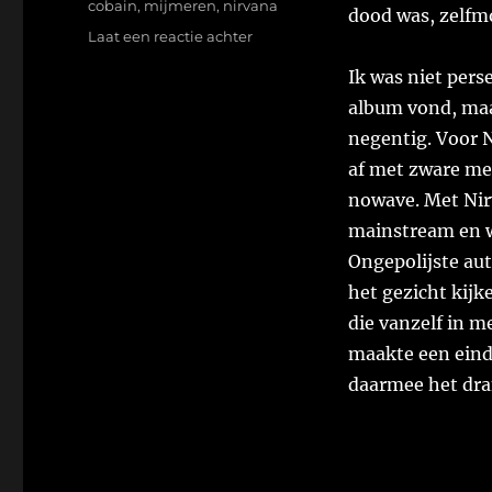
cobain
,
mijmeren
,
nirvana
dood was, zelfm
op
Laat een reactie achter
Ongeveer
Ik was niet pers
25
jaar
album vond, maa
geleden.
negentig. Voor 
af met zware me
nowave. Met Nir
mainstream en w
Ongepolijste auth
het gezicht kijk
die vanzelf in m
maakte een eind
daarmee het dra