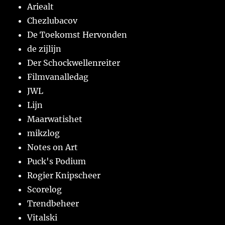
Ariealt
Chezlubacov
De Toekomst Hervonden
de zijlijn
Der Schockwellenreiter
Filmvanalledag
JWL
Lijn
Maarwatishet
mikzlog
Notes on Art
Puck's Podium
Rogier Knipscheer
Scorelog
Trendbeheer
Vitalski