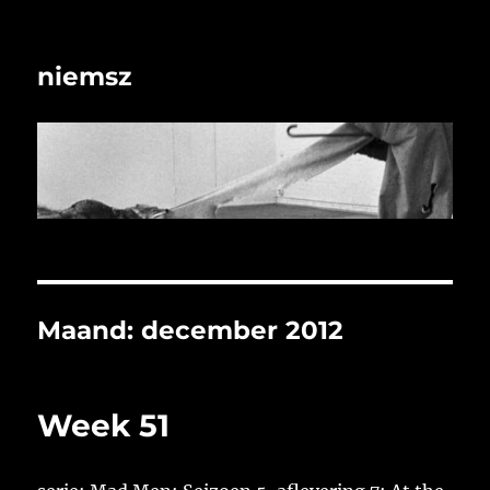
niemsz
Maand:
december 2012
Week 51