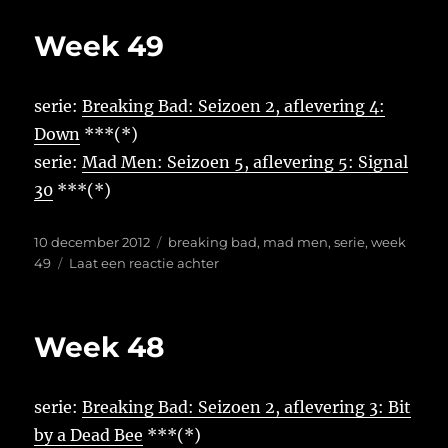
50
Week 49
serie:
Breaking Bad: Seizoen 2, aflevering 4:
Down
***(*)
serie:
Mad Men: Seizoen 5, aflevering 5: Signal
30
***(*)
Geplaatst
Tags
10 december 2012
breaking bad
,
mad men
,
serie
,
week
op
op
49
Laat een reactie achter
Week
49
Week 48
serie:
Breaking Bad: Seizoen 2, aflevering 3: Bit
by a Dead Bee
***(*)