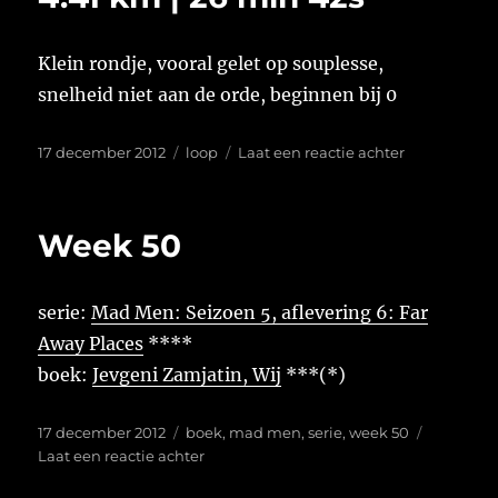
centen
Klein rondje, vooral gelet op souplesse,
snelheid niet aan de orde, beginnen bij 0
Geplaatst
Tags
op
17 december 2012
loop
Laat een reactie achter
op
4.41
km
|
Week 50
26
min
42s
serie:
Mad Men: Seizoen 5, aflevering 6: Far
Away Places
****
boek:
Jevgeni Zamjatin, Wij
***(*)
Geplaatst
Tags
17 december 2012
boek
,
mad men
,
serie
,
week 50
op
op
Laat een reactie achter
Week