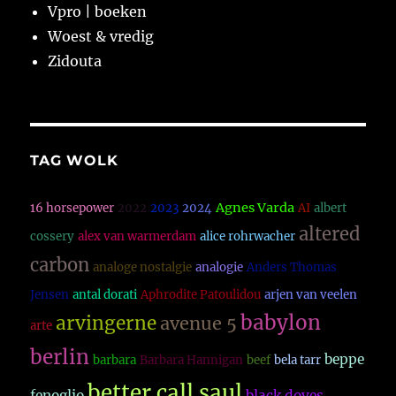
Vpro | boeken
Woest & vredig
Zidouta
TAG WOLK
Agnes Varda
16 horsepower
2022
2023
2024
AI
albert
altered
cossery
alex van warmerdam
alice rohrwacher
carbon
analoge nostalgie
analogie
Anders Thomas
Jensen
antal dorati
Aphrodite Patoulidou
arjen van veelen
babylon
arvingerne
avenue 5
arte
berlin
beppe
barbara
Barbara Hannigan
beef
bela tarr
better call saul
fenoglio
black doves