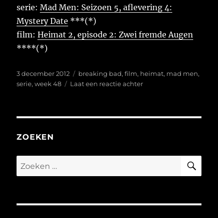
serie:
Mad Men: Seizoen 5, aflevering 4:
Mystery Date
***(*)
film:
Heimat 2, episode 2: Zwei fremde Augen
****(*)
Geplaatst
Tags
3 december 2012
breaking bad
,
film
,
heimat
,
mad men
,
op
op
serie
,
week 48
Laat een reactie achter
Week
48
ZOEKEN
ZO
Zoeken
naar: