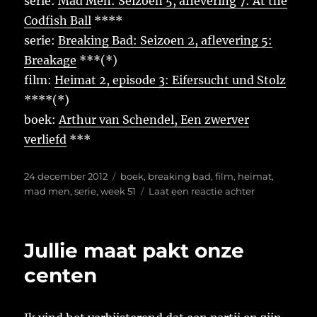
serie:
Mad Men: Seizoen 5, aflevering 7: At the
Codfish Ball
****
serie:
Breaking Bad: Seizoen 2, aflevering 5:
Breakage
***(*)
film:
Heimat 2, episode 3: Eifersucht und Stolz
****(*)
boek:
Arthur van Schendel, Een zwerver
verliefd
***
Geplaatst
Tags
24 december 2012
boek
,
breaking bad
,
film
,
heimat
,
op
op
mad men
,
serie
,
week 51
Laat een reactie achter
Week
51
Jullie maat pakt onze
centen