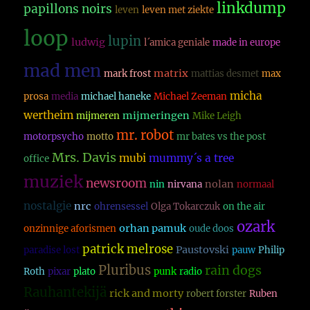
linkdump
papillons noirs
leven
leven met ziekte
loop
lupin
ludwig
l´amica geniale
made in europe
mad men
matrix
mark frost
mattias desmet
max
micha
prosa
media
michael haneke
Michael Zeeman
wertheim
mijmeringen
mijmeren
Mike Leigh
mr. robot
motorpsycho
motto
mr bates vs the post
Mrs. Davis
mubi
mummy´s a tree
office
muziek
newsroom
nolan
nin
nirvana
normaal
nostalgie
nrc
ohrensessel
Olga Tokarczuk
on the air
ozark
orhan pamuk
onzinnige aforismen
oude doos
patrick melrose
Paustovski
paradise lost
pauw
Philip
Pluribus
rain dogs
Roth
pixar
plato
punk
radio
Rauhantekijä
rick and morty
robert forster
Ruben