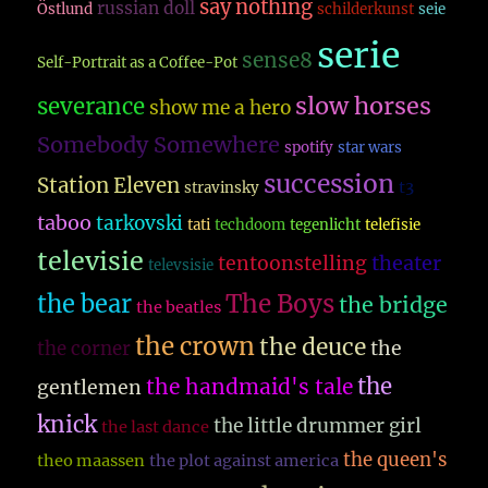
say nothing
russian doll
Östlund
schilderkunst
seie
serie
sense8
Self-Portrait as a Coffee-Pot
slow horses
severance
show me a hero
Somebody Somewhere
spotify
star wars
succession
Station Eleven
t3
stravinsky
taboo
tarkovski
tati
techdoom
tegenlicht
telefisie
televisie
theater
tentoonstelling
televsisie
The Boys
the bear
the bridge
the beatles
the crown
the deuce
the
the corner
the
the handmaid's tale
gentlemen
knick
the little drummer girl
the last dance
the queen's
theo maassen
the plot against america