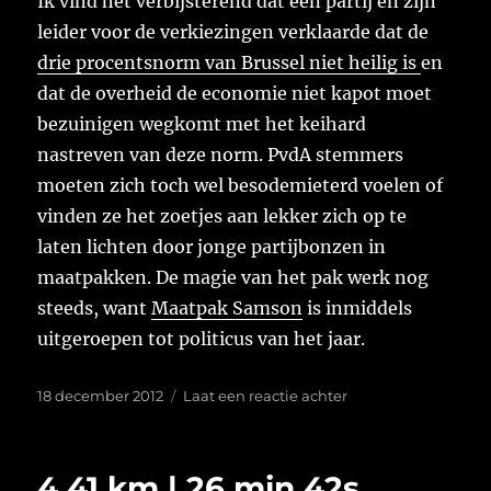
Ik vind het verbijsterend dat een partij en zijn
leider voor de verkiezingen verklaarde dat de
drie procentsnorm van Brussel niet heilig is
en
dat de overheid de economie niet kapot moet
bezuinigen wegkomt met het keihard
nastreven van deze norm. PvdA stemmers
moeten zich toch wel besodemieterd voelen of
vinden ze het zoetjes aan lekker zich op te
laten lichten door jonge partijbonzen in
maatpakken. De magie van het pak werk nog
steeds, want
Maatpak Samson
is inmiddels
uitgeroepen tot politicus van het jaar.
Geplaatst
op
18 december 2012
Laat een reactie achter
op
Jullie
maat
pakt
4.41 km | 26 min 42s
onze