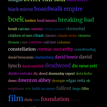
boardwalk empire
black mirror
boek
breaking bad
boeken
bouli lanners
chernobyl
brexit
carcass
censuur
cesare pavese
citaat
children of men
classics
claude vivier
clemens
coetzee
column
thonen
coen
cold feet
constellation
cormac mccarthy
crowdfunding
david
david bowie
daniel benyamin
dautzenberg
deadwood
lynch
die neue zeit
david mitchell
dood
dota kehr
dimitri verhulst
diy
doomsday report
downton abbey
edgar reitz
down
dystopie
ek
fallout
faith no more
emptiness
erie
fargo
fillm
film
foundation
flickr
foto
fugazi