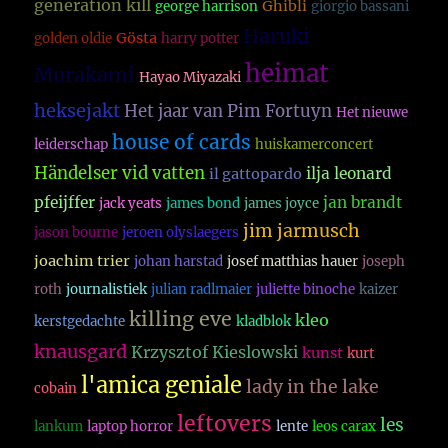
generation kill
Ghibli
george harrison
giorgio bassani
Haruki
Gösta
golden oldie
harry potter
heimat
Murakami
Hayao Miyazaki
heksejakt
Het jaar van Pim Fortuyn
Het nieuwe
house of cards
leiderschap
huiskamerconcert
Händelser vid vatten
ilja leonard
il gattopardo
pfeijffer
jan brandt
jack yeats
james bond
james joyce
jim jarmusch
jason bourne
jeroen olyslaegers
joachim trier
johan harstad
josef matthias hauer
joseph
roth
journalistiek
julian radlmaier
juliette binoche
kaizer
killing eve
kleo
kerstgedachte
kladblok
knausgard
Krzysztof Kieslowski
kunst
kurt
l'amica geniale
lady in the lake
cobain
leftovers
les
lankum
laptop horror
lente
leos carax