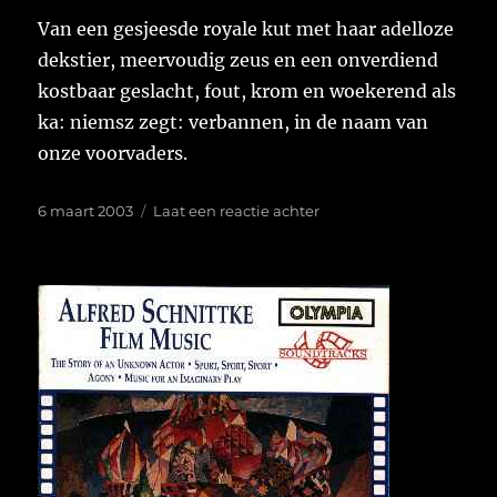
Van een gesjeesde royale kut met haar adelloze
dekstier, meervoudig zeus en een onverdiend
kostbaar geslacht, fout, krom en woekerend als
ka: niemsz zegt: verbannen, in de naam van
onze voorvaders.
Geplaatst
op
6 maart 2003
Laat een reactie achter
op