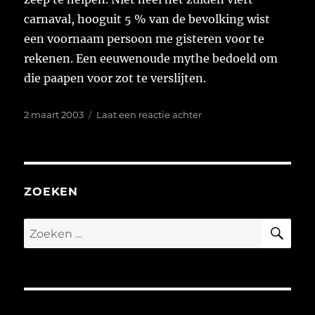
carnaval, hooguit 5 % van de bevolking wist
een voornaam persoon me gisteren voor te
rekenen. Een eeuwenoude mythe bedoeld om
die paapen voor zot te verslijten.
Geplaatst
op
2 maart 2003
Laat een reactie achter
op
ZOEKEN
ZO
Zoeken
naar: