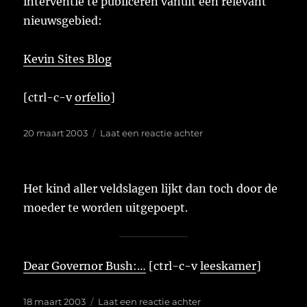
interventie te publiceren vanuit een relevant
nieuwsgebied:
Kevin Sites Blog
[ctrl-c-v
orfelio
]
Geplaatst
op
20 maart 2003
Laat een reactie achter
op
Het kind aller veldslagen lijkt dan toch door de
moeder te worden uitgepoept.
Dear Governor Bush:…
[ctrl-c-v
leeskamer
]
Geplaatst
op
18 maart 2003
Laat een reactie achter