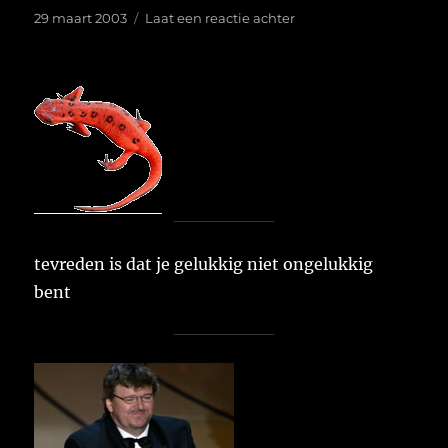
Geplaatst
op
29 maart 2003
Laat een reactie achter
op
tevreden is dat je gelukkig niet ongelukkig
bent