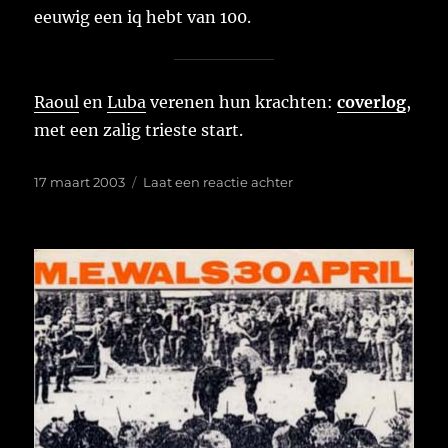
eeuwig een iq hebt van 100.
Raoul
en
Luba
verenen hun krachten:
coverlog
,
met een zalig trieste start.
Geplaatst
op
17 maart 2003
Laat een reactie achter
op