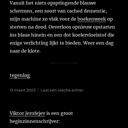
Vanuit het niets opspringende blauwe
schermen, een soort van cached dementie,
mijn machine zo vlak voor de
boekenweek
op
sterven na dood. Oeverloos opnieuw opstarten
ins blaue hinein en een dot koelervloeistof die
enige verlichting lijkt te bieden. Weer een dag
naar de klote.
tegenlog
Geplaatst
op
12 maart 2003
Laat een reactie achter
op
Viktor Jerofejev
is een groot
beginzinnenschrijver: