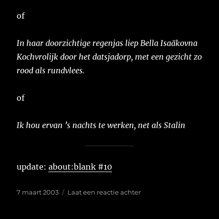
of
In haar doorzichtige regenjas liep Bella Isaäkovna
Kochvrolijk door het datsjadorp, met een gezicht zo
rood als rundvlees.
of
Ik hou ervan ’s nachts te werken, net als Stalin
update:
about:blank #10
Geplaatst
op
7 maart 2003
Laat een reactie achter
op