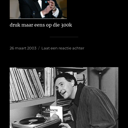
druk maar eens op die 300k
Geplaatst
op
26 maart 2003
Laat een reactie achter
op