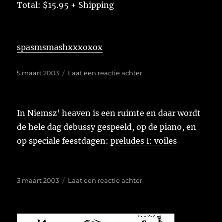
Total: $15.95 + Shipping
spasmsmashxxxoxox
Geplaatst
op
5 maart 2003
Laat een reactie achter
op
In Niemsz’ heaven is een ruimte en daar wordt
de hele dag debussy gespeeld, op de piano, en
op speciale feestdagen:
preludes I: voiles
Geplaatst
op
3 maart 2003
Laat een reactie achter
op