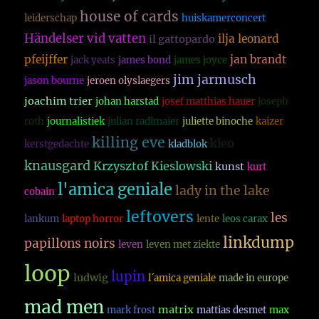
house of cards
leiderschap
huiskamerconcert
Händelser vid vatten
ilja leonard
il gattopardo
pfeijffer
jan brandt
jack yeats
james bond
james joyce
jim jarmusch
jason bourne
jeroen olyslaegers
joachim trier
johan harstad
josef matthias hauer
joseph
roth
journalistiek
julian radlmaier
juliette binoche
kaizer
killing eve
kleo
kerstgedachte
kladblok
knausgard
Krzysztof Kieslowski
kunst
kurt
l'amica geniale
lady in the lake
cobain
leftovers
les
lankum
laptop horror
lente
leos carax
linkdump
papillons noirs
leven
leven met ziekte
loop
lupin
ludwig
l´amica geniale
made in europe
mad men
matrix
mark frost
mattias desmet
max