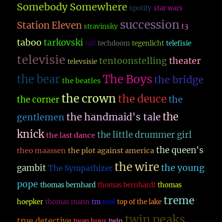
Somebody Somewhere
spotify
star wars
succession
Station Eleven
t3
stravinsky
taboo
tarkovski
tati
techdoom
tegenlicht
telefisie
televisie
theater
tentoonstelling
televsisie
The Boys
the bear
the bridge
the beatles
the crown
the deuce
the
the corner
the
the handmaid's tale
gentlemen
knick
the little drummer girl
the last dance
the queen's
theo maassen
the plot against america
the wire
the young
gambit
The Sympathizer
pope
thomas bernhard
thomas bernhardt
thomas
treme
hoepker
thomas mann
tm
tool
top of the lake
twin peaks
true detective
twan huys
twin