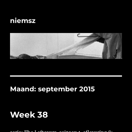
niemsz
Maand:
september 2015
Week 38