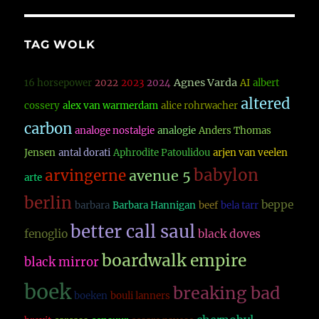
TAG WOLK
Agnes Varda
16 horsepower
2022
2023
2024
AI
albert
altered
cossery
alex van warmerdam
alice rohrwacher
carbon
analoge nostalgie
analogie
Anders Thomas
Jensen
antal dorati
Aphrodite Patoulidou
arjen van veelen
babylon
arvingerne
avenue 5
arte
berlin
beppe
barbara
Barbara Hannigan
beef
bela tarr
better call saul
fenoglio
black doves
boardwalk empire
black mirror
boek
breaking bad
boeken
bouli lanners