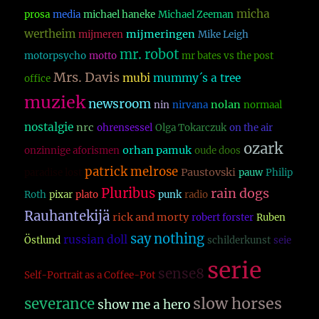
micha
prosa
media
michael haneke
Michael Zeeman
wertheim
mijmeringen
mijmeren
Mike Leigh
mr. robot
motorpsycho
motto
mr bates vs the post
Mrs. Davis
mubi
mummy´s a tree
office
muziek
newsroom
nolan
nin
nirvana
normaal
nostalgie
nrc
ohrensessel
Olga Tokarczuk
on the air
ozark
orhan pamuk
onzinnige aforismen
oude doos
patrick melrose
Paustovski
paradise lost
pauw
Philip
Pluribus
rain dogs
Roth
pixar
plato
punk
radio
Rauhantekijä
rick and morty
robert forster
Ruben
say nothing
russian doll
Östlund
schilderkunst
seie
serie
sense8
Self-Portrait as a Coffee-Pot
slow horses
severance
show me a hero