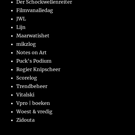
Der Schockwellenreiter
Filmvanalledag
JWL
Lijn
Maarwatishet
mikzlog
Notes on Art
Puck's Podium
Rogier Knipscheer
Scorelog
Trendbeheer
Vitalski
Vpro | boeken
Woest & vredig
Zidouta