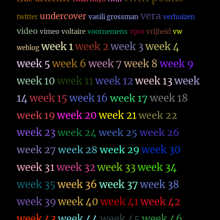
vera
undercover
twitter
vasili grossman
verhuizen
video
vimeo
voltaire
voornemens
vpro
vrijheid
vw
week 1
week 2
week 3
week 4
weblog
week 5
week 6
week 7
week 8
week 9
week 10
week 11
week 12
week 13
week
14
week 15
week 16
week 17
week 18
week 19
week 20
week 21
week 22
week 23
week 26
week 24
week 25
week 27
week 28
week 29
week 30
week 31
week 32
week 33
week 34
week 35
week 36
week 37
week 38
week 39
week 40
week 41
week 42
week 43
week 44
week 45
week 46