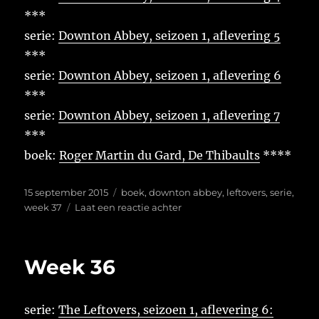
***
serie:
Downton Abbey, seizoen 1, aflevering 5
***
serie:
Downton Abbey, seizoen 1, aflevering 6
***
serie:
Downton Abbey, seizoen 1, aflevering 7
***
boek:
Roger Martin du Gard, De Thibaults
****
Geplaatst
Tags
15 september 2015
boek
,
downton abbey
,
leftovers
,
serie
,
op
op
week 37
Laat een reactie achter
Week
37
Week 36
serie:
The Leftovers, seizoen 1, aflevering 6: