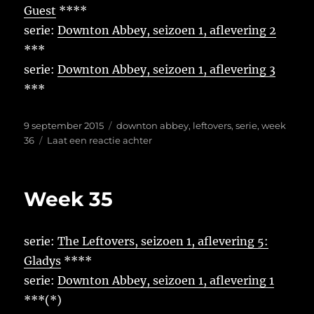
Guest
****
serie:
Downton Abbey, seizoen 1, aflevering 2
***
serie:
Downton Abbey, seizoen 1, aflevering 3
***
Geplaatst
Tags
9 september 2015
downton abbey
,
leftovers
,
serie
,
week
op
op
36
Laat een reactie achter
Week
36
Week 35
serie:
The Leftovers, seizoen 1, aflevering 5:
Gladys
****
serie:
Downton Abbey, seizoen 1, aflevering 1
***(*)