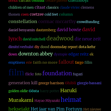
chernobyl
brexit
carcass
censuur
cesare pavese
citaat
children of men
classics
claude vivier
clemens
coetzee
column
thonen
coen
cold feet
constellation
cormac mccarthy
crowdfunding
david
david bowie
daniel benyamin
dautzenberg
deadwood
lynch
die neue zeit
david mitchell
dood
dota kehr
dimitri verhulst
diy
doomsday report
downton abbey
edgar reitz
down
dystopie
ek
fallout
faith no more
emptiness
erie
fargo
fillm
film
foundation
flickr
foto
fugazi
generation kill
Ghibli
george harrison
giorgio bassani
Haruki
Gösta
golden oldie
harry potter
heimat
Murakami
Hayao Miyazaki
heksejakt
Het jaar van Pim Fortuyn
Het nieuwe