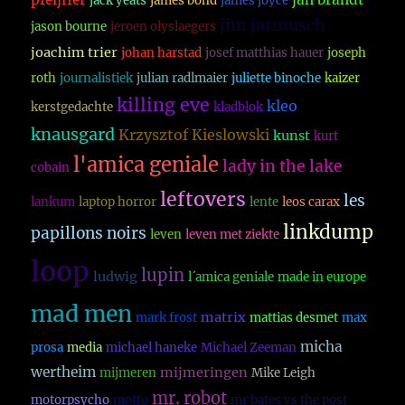
jack yeats
james bond
james joyce
jim jarmusch
jason bourne
jeroen olyslaegers
joachim trier
johan harstad
josef matthias hauer
joseph
roth
journalistiek
julian radlmaier
juliette binoche
kaizer
killing eve
kleo
kerstgedachte
kladblok
knausgard
Krzysztof Kieslowski
kunst
kurt
l'amica geniale
lady in the lake
cobain
leftovers
les
lankum
laptop horror
lente
leos carax
linkdump
papillons noirs
leven
leven met ziekte
loop
lupin
ludwig
l´amica geniale
made in europe
mad men
matrix
mark frost
mattias desmet
max
micha
prosa
media
michael haneke
Michael Zeeman
wertheim
mijmeringen
mijmeren
Mike Leigh
mr. robot
motorpsycho
motto
mr bates vs the post