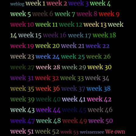
week 1
week 2
week 3
week 4
weblog
week 5
week 6
week 7
week 8
week 9
week 10
week 11
week 12
week 13
week
14
week 15
week 16
week 17
week 18
week 19
week 20
week 21
week 22
week 23
week 26
week 24
week 25
week 27
week 28
week 29
week 30
week 31
week 32
week 33
week 34
week 35
week 36
week 37
week 38
week 39
week 40
week 41
week 42
week 43
week 44
week 45
week 46
week 47
week 48
week 49
week 50
week 51
week 52
We own
week 53
weissensee