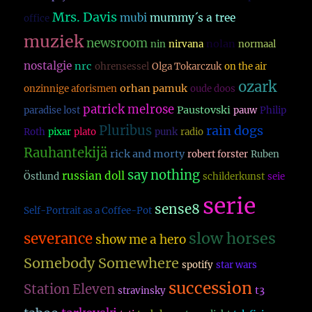
Mrs. Davis
mubi
mummy´s a tree
office
muziek
newsroom
nolan
nin
nirvana
normaal
nostalgie
nrc
ohrensessel
Olga Tokarczuk
on the air
ozark
orhan pamuk
onzinnige aforismen
oude doos
patrick melrose
Paustovski
paradise lost
pauw
Philip
Pluribus
rain dogs
Roth
pixar
plato
punk
radio
Rauhantekijä
rick and morty
robert forster
Ruben
say nothing
russian doll
Östlund
schilderkunst
seie
serie
sense8
Self-Portrait as a Coffee-Pot
slow horses
severance
show me a hero
Somebody Somewhere
spotify
star wars
succession
Station Eleven
t3
stravinsky