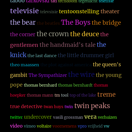
taboo
tarkovski
tati
techdoom
tegenlicht
telefisie
televisie
theater
tentoonstelling
televsisie
The Boys
the bear
the bridge
the beatles
the crown
the deuce
the
the corner
the
the handmaid's tale
gentlemen
knick
the little drummer girl
the last dance
the queen's
theo maassen
the plot against america
the wire
the young
gambit
The Sympathizer
pope
thomas bernhard
thomas bernhardt
thomas
treme
hoepker
thomas mann
tm
tool
top of the lake
twin peaks
true detective
twan huys
twin
vera
undercover
twitter
vasili grossman
verhuizen
video
vimeo
voltaire
voornemens
vpro
vrijheid
vw