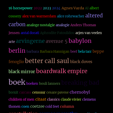
Agnes Varda
16 horsepower
2022
2023
2024
AI
albert
altered
cossery
alex van warmerdam
alice rohrwacher
carbon
analoge nostalgie
analogie
Anders Thomas
Jensen
antal dorati
Aphrodite Patoulidou
arjen van veelen
babylon
arvingerne
avenue 5
arte
berlin
beppe
barbara
Barbara Hannigan
beef
bela tarr
better call saul
fenoglio
black doves
boardwalk empire
black mirror
boek
breaking bad
boeken
bouli lanners
chernobyl
brexit
carcass
censuur
cesare pavese
citaat
children of men
classics
claude vivier
clemens
coetzee
column
thonen
coen
cold feet