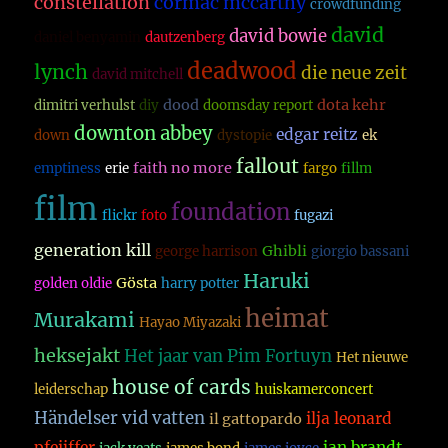
constellation
cormac mccarthy
crowdfunding
david
david bowie
daniel benyamin
dautzenberg
deadwood
lynch
die neue zeit
david mitchell
dood
dota kehr
dimitri verhulst
diy
doomsday report
downton abbey
edgar reitz
down
dystopie
ek
fallout
faith no more
emptiness
erie
fargo
fillm
film
foundation
flickr
foto
fugazi
generation kill
Ghibli
george harrison
giorgio bassani
Haruki
Gösta
golden oldie
harry potter
heimat
Murakami
Hayao Miyazaki
heksejakt
Het jaar van Pim Fortuyn
Het nieuwe
house of cards
leiderschap
huiskamerconcert
Händelser vid vatten
ilja leonard
il gattopardo
pfeijffer
jan brandt