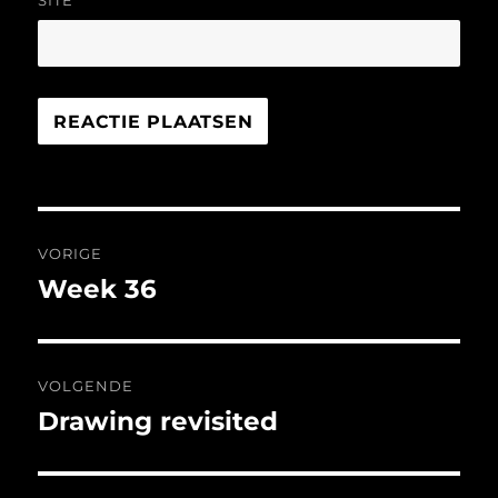
SITE
Bericht
VORIGE
navigatie
Week 36
Vorig
bericht:
VOLGENDE
Drawing revisited
Volgend
bericht: