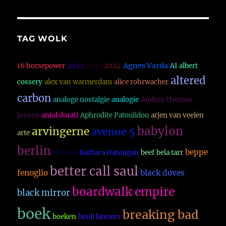
TAG WOLK
Agnes Varda
16 horsepower
2022
2023
2024
AI
albert
altered
cossery
alex van warmerdam
alice rohrwacher
carbon
analoge nostalgie
analogie
Anders Thomas
Jensen
antal dorati
Aphrodite Patoulidou
arjen van veelen
babylon
arvingerne
avenue 5
arte
berlin
beppe
barbara
Barbara Hannigan
beef
bela tarr
better call saul
fenoglio
black doves
boardwalk empire
black mirror
boek
breaking bad
boeken
bouli lanners