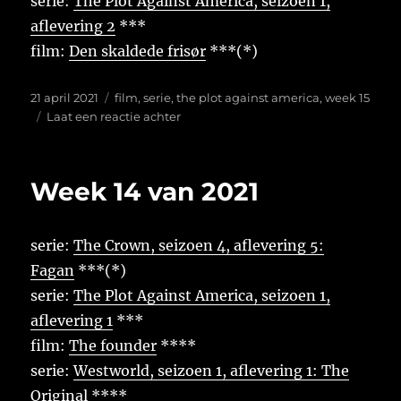
serie:
The Plot Against America, seizoen 1,
aflevering 2
***
film:
Den skaldede frisør
***(*)
Geplaatst
Tags
21 april 2021
film
,
serie
,
the plot against america
,
week 15
op
op
Laat een reactie achter
Week
15
van
Week 14 van 2021
2021
serie:
The Crown, seizoen 4, aflevering 5:
Fagan
***(*)
serie:
The Plot Against America, seizoen 1,
aflevering 1
***
film:
The founder
****
serie:
Westworld, seizoen 1, aflevering 1: The
Original
****