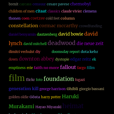
chernobyl
brexit
carcass
censuur
cesare pavese
citaat
children of men
classics
claude vivier
clemens
coetzee
column
thonen
coen
cold feet
constellation
cormac mccarthy
crowdfunding
david
david bowie
daniel benyamin
dautzenberg
deadwood
lynch
die neue zeit
david mitchell
dood
dota kehr
dimitri verhulst
diy
doomsday report
downton abbey
edgar reitz
down
dystopie
ek
fallout
faith no more
emptiness
erie
fargo
fillm
film
foundation
flickr
foto
fugazi
generation kill
Ghibli
george harrison
giorgio bassani
Haruki
Gösta
golden oldie
harry potter
heimat
Murakami
Hayao Miyazaki