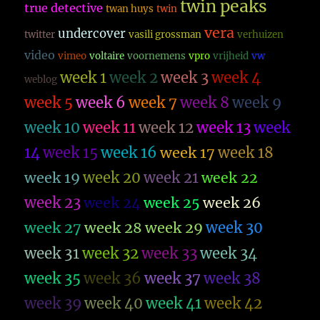
twin peaks
true detective
twan huys
twin
vera
undercover
twitter
vasili grossman
verhuizen
video
vimeo
voltaire
voornemens
vpro
vrijheid
vw
week 1
week 2
week 3
week 4
weblog
week 5
week 6
week 7
week 8
week 9
week 10
week 11
week 12
week 13
week
14
week 15
week 16
week 17
week 18
week 19
week 20
week 21
week 22
week 23
week 26
week 24
week 25
week 27
week 28
week 29
week 30
week 31
week 32
week 33
week 34
week 35
week 36
week 37
week 38
week 39
week 40
week 41
week 42