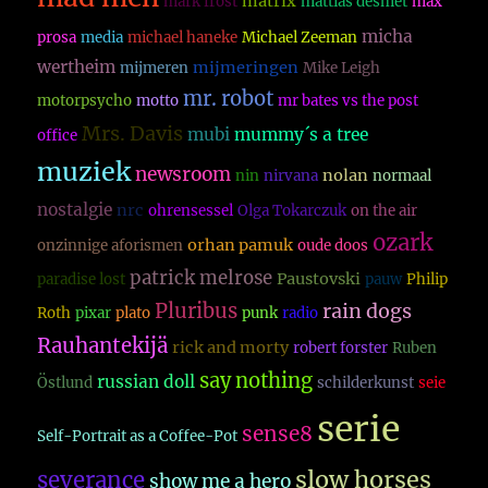
matrix
mark frost
mattias desmet
max
micha
prosa
media
michael haneke
Michael Zeeman
wertheim
mijmeringen
mijmeren
Mike Leigh
mr. robot
motorpsycho
motto
mr bates vs the post
Mrs. Davis
mubi
mummy´s a tree
office
muziek
newsroom
nolan
nin
nirvana
normaal
nostalgie
nrc
ohrensessel
Olga Tokarczuk
on the air
ozark
orhan pamuk
onzinnige aforismen
oude doos
patrick melrose
Paustovski
paradise lost
pauw
Philip
Pluribus
rain dogs
Roth
pixar
plato
punk
radio
Rauhantekijä
rick and morty
robert forster
Ruben
say nothing
russian doll
Östlund
schilderkunst
seie
serie
sense8
Self-Portrait as a Coffee-Pot
slow horses
severance
show me a hero