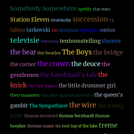
Somebody Somewhere
spotify
star wars
succession
Station Eleven
t3
stravinsky
taboo
tarkovski
tati
techdoom
tegenlicht
telefisie
televisie
theater
tentoonstelling
televsisie
The Boys
the bear
the bridge
the beatles
the crown
the deuce
the
the corner
the
the handmaid's tale
gentlemen
knick
the little drummer girl
the last dance
the queen's
theo maassen
the plot against america
the wire
the young
gambit
The Sympathizer
pope
thomas bernhard
thomas bernhardt
thomas
treme
hoepker
thomas mann
tm
tool
top of the lake