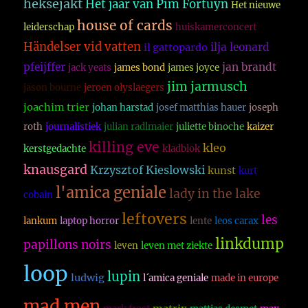
heksejakt
Het jaar van Pim Fortuyn
Het nieuwe
house of cards
leiderschap
huiskamerconcert
Händelser vid vatten
ilja leonard
il gattopardo
pfeijffer
jan brandt
jack yeats
james bond
james joyce
jim jarmusch
jason bourne
jeroen olyslaegers
joachim trier
johan harstad
josef matthias hauer
joseph
roth
journalistiek
julian radlmaier
juliette binoche
kaizer
killing eve
kleo
kerstgedachte
kladblok
knausgard
Krzysztof Kieslowski
kunst
kurt
l'amica geniale
lady in the lake
cobain
leftovers
les
lankum
laptop horror
lente
leos carax
linkdump
papillons noirs
leven
leven met ziekte
loop
lupin
ludwig
l´amica geniale
made in europe
mad men