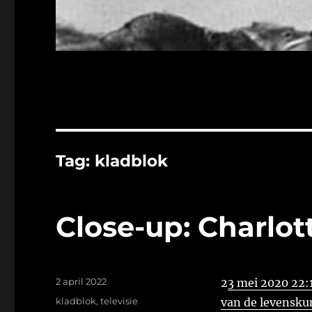
Tag:
kladblok
Close-up: Charlot
Geplaatst
2 april 2022
2
3 mei 2020 22:1
op
Tags
kladblok
,
televisie
van de levensku