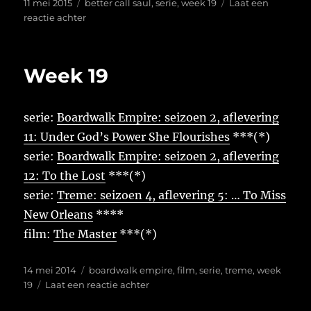
Geplaatst
Tags
11 mei 2015
better call saul
,
serie
,
week 19
Laat een
op
op
reactie achter
Week
19
Week 19
serie:
Boardwalk Empire: seizoen 2, aflevering
11: Under God’s Power She Flourishes
***(*)
serie:
Boardwalk Empire: seizoen 2, aflevering
12: To the Lost
***(*)
serie:
Treme: seizoen 4, aflevering 5: … To Miss
New Orleans
****
film:
The Master
***(*)
Geplaatst
Tags
14 mei 2014
boardwalk empire
,
film
,
serie
,
treme
,
week
op
op
19
Laat een reactie achter
Week