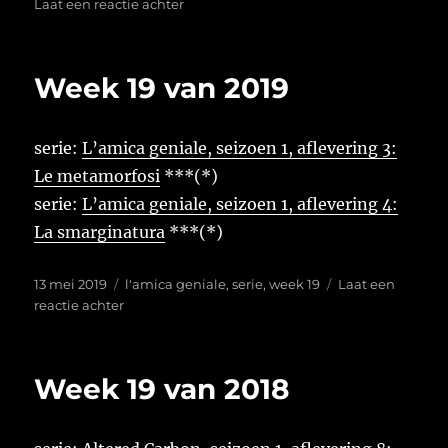
op
op
Laat een reactie achter
Week
19
van
Week 19 van 2019
2020
serie:
L’amica geniale, seizoen 1, aflevering 3:
Le metamorfosi
***(*)
serie:
L’amica geniale, seizoen 1, aflevering 4:
La smarginatura
***(*)
Geplaatst
Tags
13 mei 2019
l'amica geniale
,
serie
,
week 19
Laat een
op
op
reactie achter
Week
19
van
Week 19 van 2018
2019