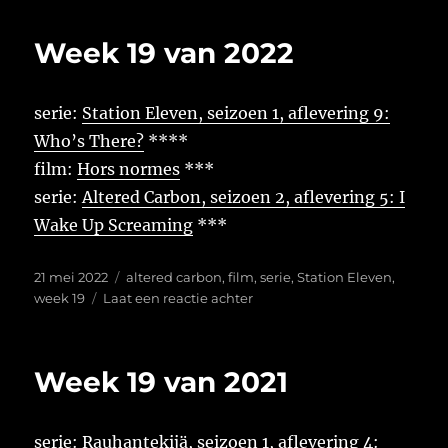
19
van
Week 19 van 2022
2023
serie:
Station Eleven, seizoen 1, aflevering 9:
Who’s There?
****
film:
Hors normes
***
serie:
Altered Carbon, seizoen 2, aflevering 5: I
Wake Up Screaming
***
Geplaatst
Tags
21 mei 2022
altered carbon
,
film
,
serie
,
Station Eleven
,
op
op
week 19
Laat een reactie achter
Week
19
van
Week 19 van 2021
2022
serie:
Rauhantekijä, seizoen 1, aflevering 4: