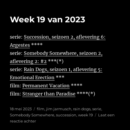
Week
19
van
Week 19 van 2023
2025
serie:
Succession, seizoen 2, aflevering 6:
Argestes
****
serie:
Somebody Somewhere, seizoen 2,
aflevering 2: #2
***(*)
serie:
Rain Dogs, seizoen 1, aflevering 5:
Emotional Erection
***
film:
Permanent Vacation
****
film:
Stranger than Paradise
****(*)
Geplaatst
Tags
18 mei 2023
film
,
jim jarmusch
,
rain dogs
,
serie
,
op
Somebody Somewhere
,
succession
,
week 19
Laat een
op
reactie achter
Week