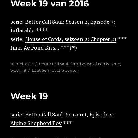
Week 19 van 2016
2017
serie:
Better Call Saul: Season 2, Episode 7:
Inflatable
****
serie:
House of Cards, seizoen 2: Chapter 21
***
film:
Ae Fond Kiss…
***(*)
Geplaatst
Tags
18 mei 2016
better call saul
,
film
,
house of cards
,
serie
,
op
op
week 19
Laat een reactie achter
Week
19
van
Week 19
2016
serie:
Better Call Saul: Season 1, Episode 5:
Alpine Shepherd Boy
***