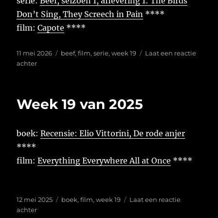
serie:
Beef, seizoen 1, aflevering 1: The Birds
Don’t Sing, They Screech in Pain
****
film:
Capote
****
Geplaatst
Tags
11 mei 2026
beef
,
film
,
serie
,
week 19
Laat een reactie
op
op
achter
Week
19
van
Week 19 van 2025
2026
boek:
Recensie: Elio Vittorini, De rode anjer
****
film:
Everything Everywhere All at Once
****
Geplaatst
Tags
12 mei 2025
boek
,
film
,
week 19
Laat een reactie
op
op
achter