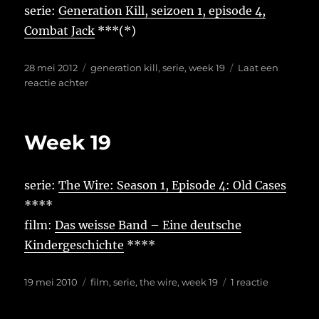
serie:
Generation Kill, seizoen 1, episode 4,
Combat Jack
***(*)
Geplaatst
Tags
28 mei 2012
generation kill
,
serie
,
week 19
Laat een
op
op
reactie achter
Week
19
Week 19
serie:
The Wire: Season 1, Episode 4: Old Cases
****
film:
Das weisse Band – Eine deutsche
Kindergeschichte
****
Geplaatst
Tags
op
19 mei 2010
film
,
serie
,
the wire
,
week 19
1 reactie
op
Week
19