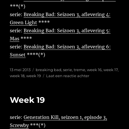
***(*)
serie:
Breaking Bad: Seizoen 3, aflevering 4:
Green Light
****
serie:
Breaking Bad: Seizoen 3, aflevering 5:
Mas
****
serie:
Breaking Bad: Seizoen 3, aflevering 6:
Sunset
****(*)
Geplaatst
Tags
13 mei 2013
breaking bad
,
serie
,
treme
,
week 16
,
week 17
,
op
op
week 18
,
week 19
Laat een reactie achter
Week
16-
19
Week 19
serie:
Generation Kill, seizoen 1, episode 3,
Screwby
***(*)