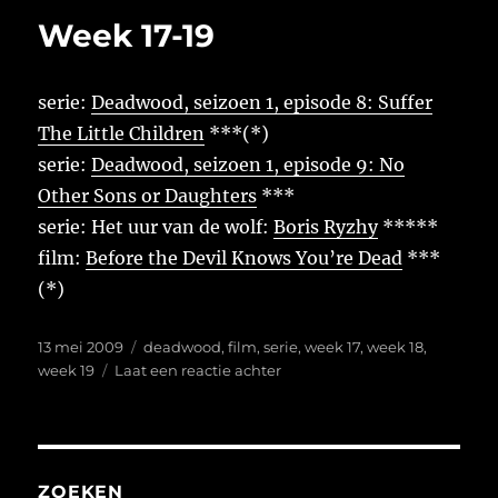
Week 17-19
serie:
Deadwood, seizoen 1, episode 8: Suffer
The Little Children
***(*)
serie:
Deadwood, seizoen 1, episode 9: No
Other Sons or Daughters
***
serie: Het uur van de wolf:
Boris Ryzhy
*****
film:
Before the Devil Knows You’re Dead
***
(*)
Geplaatst
Tags
13 mei 2009
deadwood
,
film
,
serie
,
week 17
,
week 18
,
op
op
week 19
Laat een reactie achter
Week
17-
19
ZOEKEN