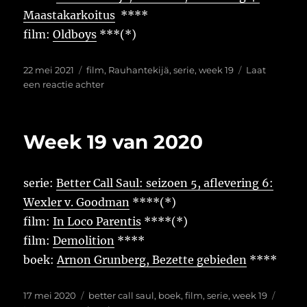
Maastakarkoitus
****
film:
Oldboys
***(*)
Geplaatst
Tags
22 mei 2021
film
,
Rauhantekijä
,
serie
,
week 19
Laat
op
op
een reactie achter
Week
19
van
Week 19 van 2020
2021
serie:
Better Call Saul: seizoen 5, aflevering 6:
Wexler v. Goodman
****(*)
film:
In Loco Parentis
****(*)
film:
Demolition
****
boek:
Arnon Grunberg, Bezette gebieden
****
Geplaatst
Tags
17 mei 2020
better call saul
,
boek
,
film
,
serie
,
week 19