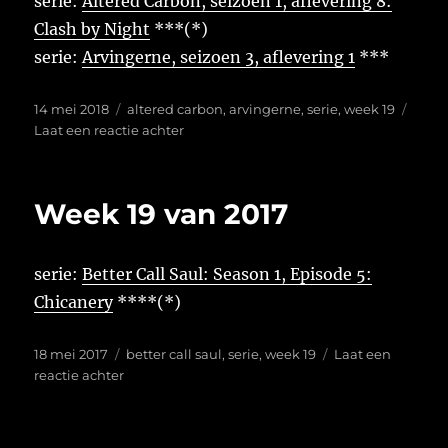
serie:
Altered Carbon, seizoen 1, aflevering 8:
Clash by Night
***(*)
serie:
Arvingerne, seizoen 3, aflevering 1
***
Geplaatst
Tags
14 mei 2018
altered carbon
,
arvingerne
,
serie
,
week 19
op
op
Laat een reactie achter
Week
19
van
Week 19 van 2017
2018
serie:
Better Call Saul: Season 1, Episode 5:
Chicanery
****(*)
Geplaatst
Tags
18 mei 2017
better call saul
,
serie
,
week 19
Laat een
op
op
reactie achter
Week
19
van