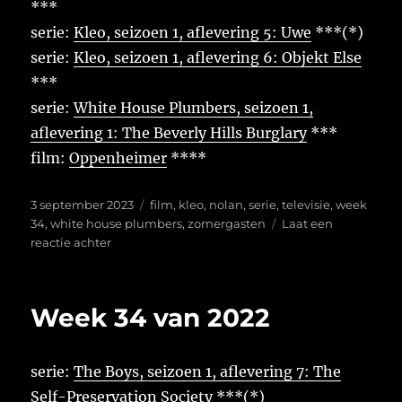
***
serie:
Kleo, seizoen 1, aflevering 5: Uwe
***(*)
serie:
Kleo, seizoen 1, aflevering 6: Objekt Else
***
serie:
White House Plumbers, seizoen 1,
aflevering 1: The Beverly Hills Burglary
***
film:
Oppenheimer
****
Geplaatst
Tags
3 september 2023
film
,
kleo
,
nolan
,
serie
,
televisie
,
week
op
34
,
white house plumbers
,
zomergasten
Laat een
op
reactie achter
Week
34
van
Week 34 van 2022
2023
serie:
The Boys, seizoen 1, aflevering 7: The
Self-Preservation Society
***(*)