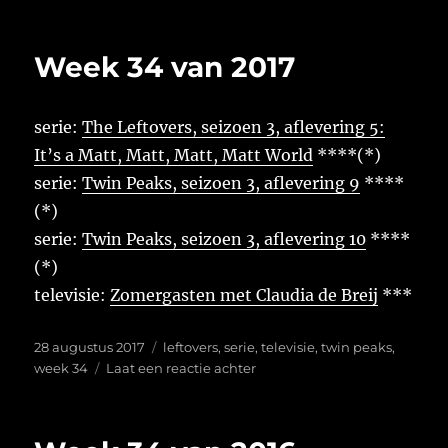
Week
34
van
Week 34 van 2017
2018
serie:
The Leftovers, seizoen 3, aflevering 5:
It’s a Matt, Matt, Matt, Matt World
****(*)
serie:
Twin Peaks, seizoen 3, aflevering 9
****
(*)
serie:
Twin Peaks, seizoen 3, aflevering 10
****
(*)
televisie:
Zomergasten met Claudia de Breij
***
Geplaatst
Tags
28 augustus 2017
leftovers
,
serie
,
televisie
,
twin peaks
,
op
op
week 34
Laat een reactie achter
Week
34
van