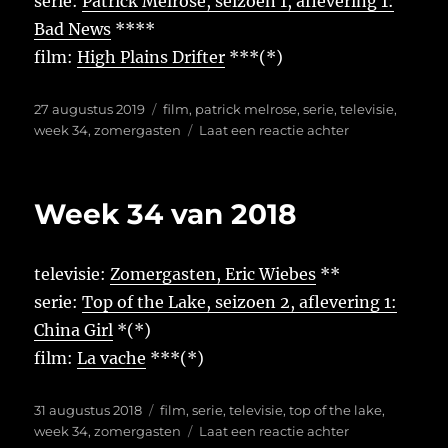
serie:
Patrick Melrose, seizoen 1, aflevering 1:
Bad News
****
film:
High Plains Drifter
***(*)
Geplaatst
Tags
27 augustus 2019
film
,
patrick melrose
,
serie
,
televisie
,
op
op
week 34
,
zomergasten
Laat een reactie achter
Week
34
van
Week 34 van 2018
2019
televisie:
Zomergasten, Eric Wiebes
**
serie:
Top of the Lake, seizoen 2, aflevering 1:
China Girl
*(*)
film:
La vache
***(*)
Geplaatst
Tags
31 augustus 2018
film
,
serie
,
televisie
,
top of the lake
,
op
op
week 34
,
zomergasten
Laat een reactie achter