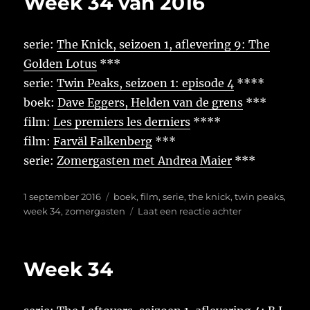
Week 34 van 2016
2017
serie:
The Knick, seizoen 1, aflevering 9: The
Golden Lotus
***
serie:
Twin Peaks, seizoen 1: episode 4
****
boek:
Dave Eggers, Helden van de grens
***
film:
Les premiers les derniers
****
film:
Farväl Falkenberg
***
serie:
Zomergasten met Andrea Maier
***
Geplaatst
Tags
1 september 2016
boek
,
film
,
serie
,
the knick
,
twin peaks
,
op
op
week 34
,
zomergasten
Laat een reactie achter
Week
34
van
Week 34
2016