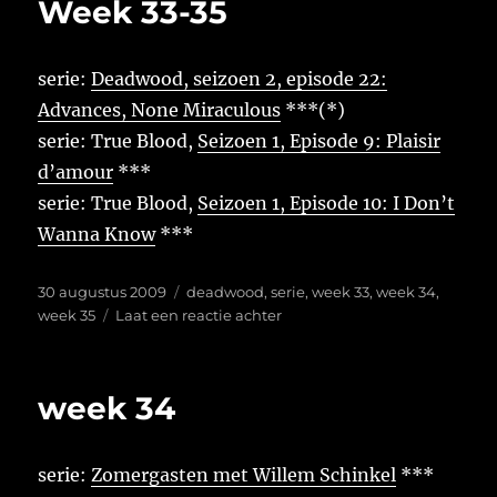
Week 33-35
serie:
Deadwood, seizoen 2, episode 22:
Advances, None Miraculous
***(*)
serie: True Blood,
Seizoen 1, Episode 9: Plaisir
d’amour
***
serie: True Blood,
Seizoen 1, Episode 10: I Don’t
Wanna Know
***
Geplaatst
Tags
30 augustus 2009
deadwood
,
serie
,
week 33
,
week 34
,
op
op
week 35
Laat een reactie achter
Week
33-
35
week 34
serie:
Zomergasten met Willem Schinkel
***