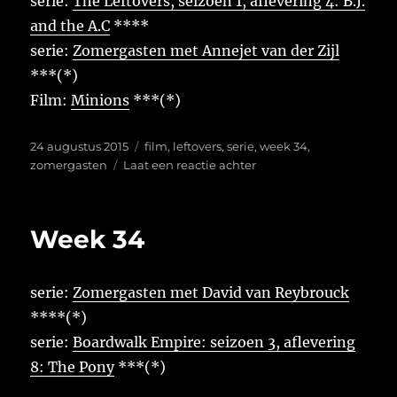
serie:
The Leftovers, seizoen 1, aflevering 4: B.J.
and the A.C
****
serie:
Zomergasten met Annejet van der Zijl
***(*)
Film:
Minions
***(*)
Geplaatst
Tags
24 augustus 2015
film
,
leftovers
,
serie
,
week 34
,
op
op
zomergasten
Laat een reactie achter
Week
34
Week 34
serie:
Zomergasten met David van Reybrouck
****(*)
serie:
Boardwalk Empire: seizoen 3, aflevering
8: The Pony
***(*)