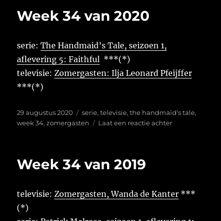
van
Week 34 van 2020
2021
serie:
The Handmaid’s Tale, seizoen 1,
aflevering 5: Faithful
***(*)
televisie:
Zomergasten: Ilja Leonard Pfeijffer
***(*)
Geplaatst
Tags
29 augustus 2020
serie
,
televisie
,
the handmaid's tale
,
op
op
week 34
,
zomergasten
Laat een reactie achter
Week
34
van
Week 34 van 2019
2020
televisie:
Zomergasten, Wanda de Kanter
***
(*)