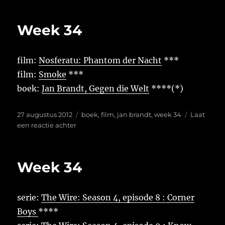
34
Week 34
film:
Nosferatu: Phantom der Nacht
***
film:
Smoke
***
boek:
Jan Brandt, Gegen die Welt
****(*)
Geplaatst
Tags
27 augustus 2012
boek
,
film
,
jan brandt
,
week 34
Laat
op
op
een reactie achter
Week
34
Week 34
serie:
The Wire: Season 4, episode 8 : Corner
Boys
****