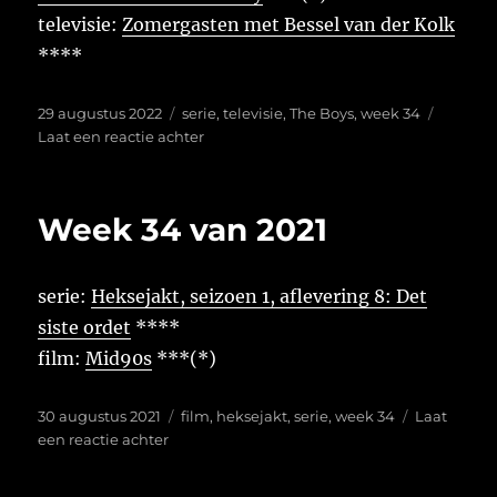
televisie:
Zomergasten met Bessel van der Kolk
****
Geplaatst
Tags
29 augustus 2022
serie
,
televisie
,
The Boys
,
week 34
op
op
Laat een reactie achter
Week
34
van
Week 34 van 2021
2022
serie:
Heksejakt, seizoen 1, aflevering 8: Det
siste ordet
****
film:
Mid90s
***(*)
Geplaatst
Tags
30 augustus 2021
film
,
heksejakt
,
serie
,
week 34
Laat
op
op
een reactie achter
Week
34