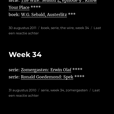
serie:
The Wire: Season 4, episode 9 : Know
Your Place
****
boek:
W.G. Sebald, Austerlitz
***
Geplaatst
Tags
30 augustus 2011
boek
,
serie
,
the wire
,
week 34
Laat
op
op
een reactie achter
Week
34
Week 34
serie:
Zomergasten: Erwin Olaf
****
serie:
Ronald Goedemond: Spek
****
Geplaatst
Tags
31 augustus 2010
serie
,
week 34
,
zomergasten
Laat
op
op
een reactie achter
Week
34