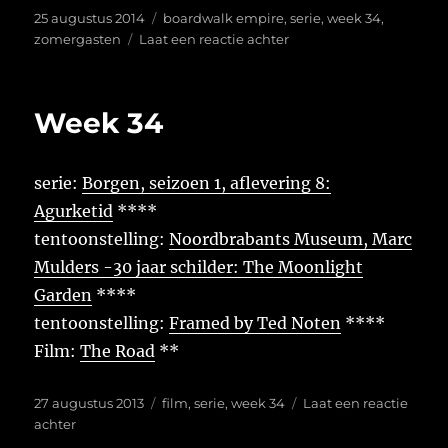
Geplaatst
Tags
25 augustus 2014
boardwalk empire
,
serie
,
week 34
,
op
op
zomergasten
Laat een reactie achter
Week
34
Week 34
serie:
Borgen, seizoen 1, aflevering 8:
Agurketid
****
tentoonstelling:
Noordbrabants Museum, Marc
Mulders -30 jaar schilder: The Moonlight
Garden
****
tentoonstelling:
Framed by Ted Noten
****
Film:
The Road
**
Geplaatst
Tags
27 augustus 2013
film
,
serie
,
week 34
Laat een reactie
op
op
achter
Week