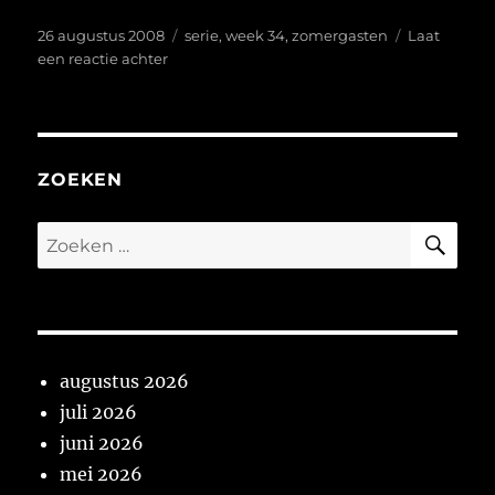
Geplaatst
Tags
26 augustus 2008
serie
,
week 34
,
zomergasten
Laat
op
op
een reactie achter
week
34
ZOEKEN
ZO
Zoeken
naar:
augustus 2026
juli 2026
juni 2026
mei 2026