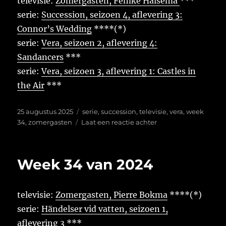
televisie:
Zomergasten, Femke Halsema
***
serie:
Succession, seizoen 4, aflevering 3:
Connor’s Wedding
****(*)
serie:
Vera, seizoen 2, aflevering 4:
Sandancers
***
serie:
Vera, seizoen 3, aflevering 1: Castles in
the Air
***
Geplaatst
Tags
25 augustus 2025
serie
,
succession
,
televisie
,
vera
,
week
op
op
34
,
zomergasten
Laat een reactie achter
Week
34
van
Week 34 van 2024
2025
televisie:
Zomergasten, Pierre Bokma
****(*)
serie:
Händelser vid vatten, seizoen 1,
aflevering 3
***