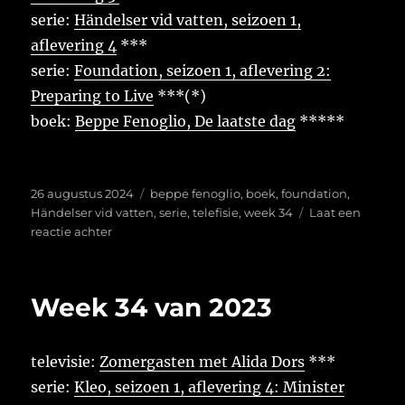
serie:
Händelser vid vatten, seizoen 1,
aflevering 4
***
serie:
Foundation, seizoen 1, aflevering 2:
Preparing to Live
***(*)
boek:
Beppe Fenoglio, De laatste dag
*****
Geplaatst
Tags
26 augustus 2024
beppe fenoglio
,
boek
,
foundation
,
op
Händelser vid vatten
,
serie
,
telefisie
,
week 34
Laat een
op
reactie achter
Week
34
van
Week 34 van 2023
2024
televisie:
Zomergasten met Alida Dors
***
serie:
Kleo, seizoen 1, aflevering 4: Minister