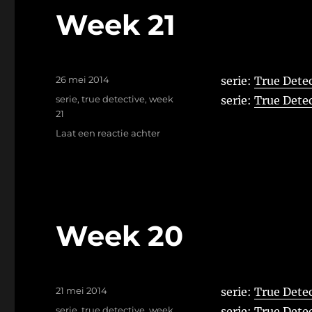
Week 21
Geplaatst
26 mei 2014
serie:
True Detec
op
Tags
serie
,
true detective
,
week
serie:
True Detec
21
op
Laat een reactie achter
Week
21
Week 20
Geplaatst
21 mei 2014
serie:
True Detec
op
Tags
serie
,
true detective
,
week
serie:
True Detec