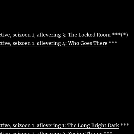
tive, seizoen 1, aflevering 3: The Locked Room
***(*)
tive, seizoen 1, aflevering 4: Who Goes There
***
tive, seizoen 1, aflevering 1: The Long Bright Dark
***
tive, seizoen 1, aflevering 2: Seeing Things
***