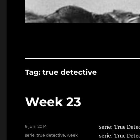
Tag:
true detective
Week 23
Geplaatst
9 juni 2014
serie:
True Detec
op
Tags
serie
,
true detective
,
week
serie:
True Detec