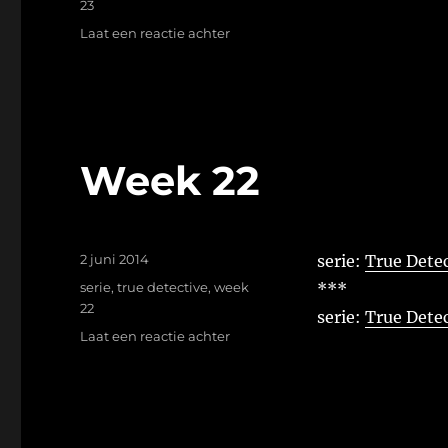
23
op
Laat een reactie achter
Week
23
Week 22
Geplaatst
2 juni 2014
serie:
True Detec
op
Tags
serie
,
true detective
,
week
***
22
serie:
True Detec
op
Laat een reactie achter
Week
22