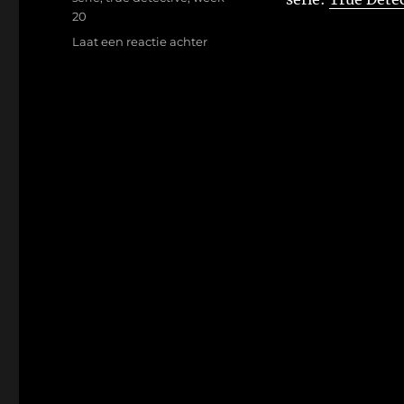
20
op
Laat een reactie achter
Week
20