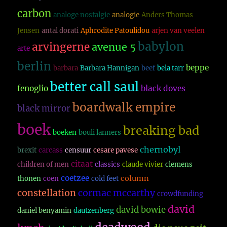
carbon
analoge nostalgie
analogie
Anders Thomas
Jensen
antal dorati
Aphrodite Patoulidou
arjen van veelen
babylon
arvingerne
avenue 5
arte
berlin
beppe
barbara
Barbara Hannigan
beef
bela tarr
better call saul
fenoglio
black doves
boardwalk empire
black mirror
boek
breaking bad
boeken
bouli lanners
chernobyl
brexit
carcass
censuur
cesare pavese
citaat
children of men
classics
claude vivier
clemens
coetzee
column
thonen
coen
cold feet
constellation
cormac mccarthy
crowdfunding
david
david bowie
daniel benyamin
dautzenberg