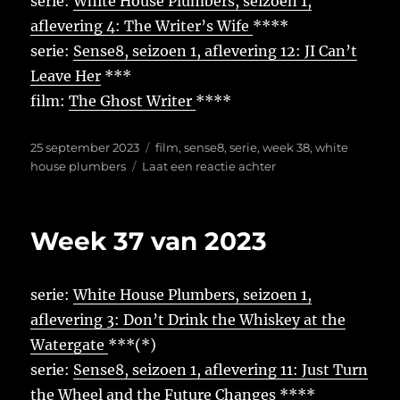
serie:
White House Plumbers, seizoen 1,
aflevering 4: The Writer’s Wife
****
serie:
Sense8, seizoen 1, aflevering 12: JI Can’t
Leave Her
***
film:
The Ghost Writer
****
Geplaatst
Tags
25 september 2023
film
,
sense8
,
serie
,
week 38
,
white
op
op
house plumbers
Laat een reactie achter
Week
38
van
Week 37 van 2023
2023
serie:
White House Plumbers, seizoen 1,
aflevering 3: Don’t Drink the Whiskey at the
Watergate
***(*)
serie:
Sense8, seizoen 1, aflevering 11: Just Turn
the Wheel and the Future Changes
****