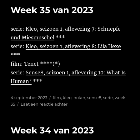
van
Week 35 van 2023
2023
serie:
Kleo, seizoen 1, aflevering 7: Schnepfe
und Miesmuschel
***
serie:
Kleo, seizoen 1, aflevering 8: Lila Hexe
***
film:
Tenet
****(*)
serie:
Sense8, seizoen 1, aflevering 10: What Is
Human?
***
Geplaatst
Tags
4 september 2023
film
,
kleo
,
nolan
,
sense8
,
serie
,
week
op
op
35
Laat een reactie achter
Week
35
van
Week 34 van 2023
2023