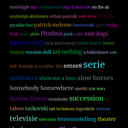
nostalgie
nrc
ohrensessel
Olga Tokarczuk
on the air
ozark
orhan pamuk
onzinnige aforismen
oude doos
patrick melrose
Paustovski
paradise lost
pauw
Philip
Pluribus
rain dogs
Roth
pixar
plato
punk
radio
Rauhantekijä
rick and morty
robert forster
Ruben
say nothing
russian doll
Östlund
schilderkunst
seie
serie
sense8
Self-Portrait as a Coffee-Pot
slow horses
severance
show me a hero
Somebody Somewhere
spotify
star wars
succession
Station Eleven
t3
stravinsky
taboo
tarkovski
tati
techdoom
tegenlicht
telefisie
televisie
theater
tentoonstelling
televsisie