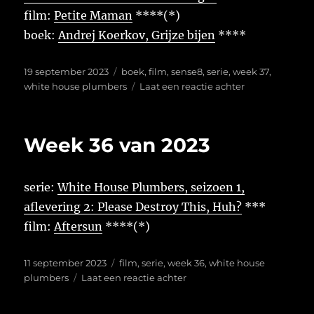
film:
Petite Maman
****(*)
boek:
Andrej Koerkov, Grijze bijen
****
Geplaatst
Tags
19 september 2023
boek
,
film
,
sense8
,
serie
,
week 37
,
op
op
white house plumbers
Laat een reactie achter
Week
37
van
Week 36 van 2023
2023
serie:
White House Plumbers, seizoen 1,
aflevering 2: Please Destroy This, Huh?
***
film:
Aftersun
****(*)
Geplaatst
Tags
11 september 2023
film
,
serie
,
week 36
,
white house
op
op
plumbers
Laat een reactie achter
Week
36