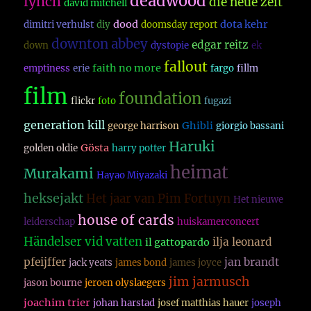
deadwood
lynch
die neue zeit
david mitchell
dood
dota kehr
dimitri verhulst
diy
doomsday report
downton abbey
edgar reitz
down
dystopie
ek
fallout
faith no more
emptiness
erie
fargo
fillm
film
foundation
flickr
foto
fugazi
generation kill
Ghibli
george harrison
giorgio bassani
Haruki
Gösta
golden oldie
harry potter
heimat
Murakami
Hayao Miyazaki
heksejakt
Het jaar van Pim Fortuyn
Het nieuwe
house of cards
leiderschap
huiskamerconcert
Händelser vid vatten
ilja leonard
il gattopardo
pfeijffer
jan brandt
jack yeats
james bond
james joyce
jim jarmusch
jason bourne
jeroen olyslaegers
joachim trier
johan harstad
josef matthias hauer
joseph