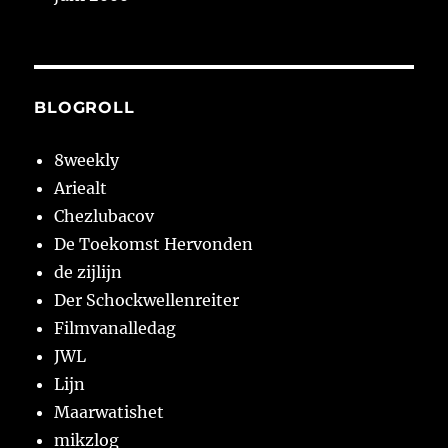
BLOGROLL
8weekly
Ariealt
Chezlubacov
De Toekomst Hervonden
de zijlijn
Der Schockwellenreiter
Filmvanalledag
JWL
Lijn
Maarwatishet
mikzlog