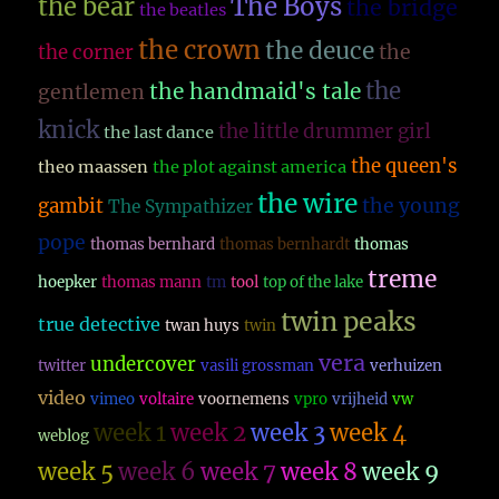
The Boys
the bear
the bridge
the beatles
the crown
the deuce
the
the corner
the
the handmaid's tale
gentlemen
knick
the little drummer girl
the last dance
the queen's
theo maassen
the plot against america
the wire
the young
gambit
The Sympathizer
pope
thomas bernhard
thomas bernhardt
thomas
treme
hoepker
thomas mann
tm
tool
top of the lake
twin peaks
true detective
twan huys
twin
vera
undercover
twitter
vasili grossman
verhuizen
video
vimeo
voltaire
voornemens
vpro
vrijheid
vw
week 1
week 2
week 3
week 4
weblog
week 5
week 6
week 7
week 8
week 9