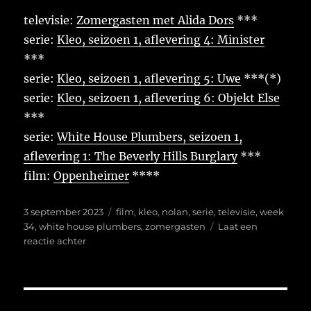
televisie:
Zomergasten met Alida Dors
***
serie:
Kleo, seizoen 1, aflevering 4: Minister
***
serie:
Kleo, seizoen 1, aflevering 5: Uwe
***(*)
serie:
Kleo, seizoen 1, aflevering 6: Objekt Else
***
serie:
White House Plumbers, seizoen 1,
aflevering 1: The Beverly Hills Burglary
***
film:
Oppenheimer
****
Geplaatst
Tags
3 september 2023
film
,
kleo
,
nolan
,
serie
,
televisie
,
week
op
34
,
white house plumbers
,
zomergasten
Laat een
op
reactie achter
Week
34
van
2023