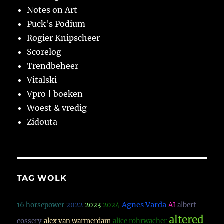
Notes on Art
Puck's Podium
Rogier Knipscheer
Scorelog
Trendbeheer
Vitalski
Vpro | boeken
Woest & vredig
Zidouta
TAG WOLK
Agnes Varda
16 horsepower
2022
2023
2024
AI
albert
altered
cossery
alex van warmerdam
alice rohrwacher