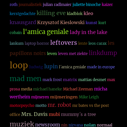
roth
journalistiek
julian radlmaier
juliette binoche
kaizer
killing eve
kleo
kerstgedachte
kladblok
knausgard
Krzysztof Kieslowski
kunst
kurt
l'amica geniale
lady in the lake
cobain
leftovers
les
lankum
laptop horror
lente
leos carax
linkdump
papillons noirs
leven
leven met ziekte
loop
lupin
ludwig
l´amica geniale
made in europe
mad men
matrix
mark frost
mattias desmet
max
micha
prosa
media
michael haneke
Michael Zeeman
wertheim
mijmeringen
mijmeren
Mike Leigh
mr. robot
motorpsycho
motto
mr bates vs the post
Mrs. Davis
mubi
mummy´s a tree
office
muziek
newsroom
nolan
nin
nirvana
normaal