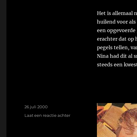
Het is allemaal 
huilend voor als
een opgevoerde 
erachter dat op 
pegels tellen, v
Nina had dit al 
steeds een kwest
Geplaatst
26 juli 2000
op
op
Laat een reactie achter