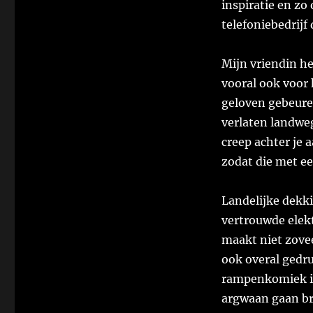
inspiratie en zo
telefoniebedrijf
Mijn vriendin h
vooral ook voor 
geloven gebeure
verlaten landwe
creep achter je a
zodat die met e
Landelijke dekk
vertrouwde elekt
maakt niet zovee
ook overal gedruk
rampenkomiek in
argwaan gaan b