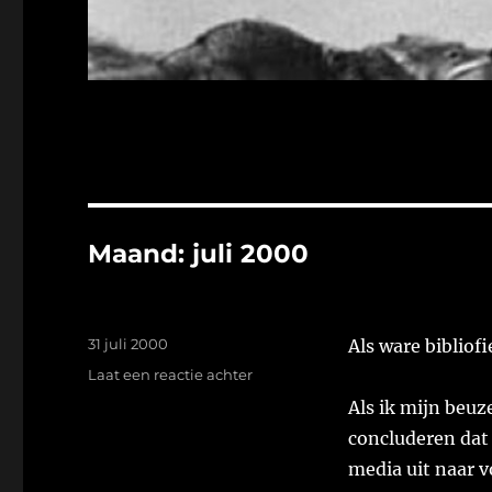
Maand:
juli 2000
Geplaatst
31 juli 2000
Als ware bibliofi
op
op
Laat een reactie achter
Als ik mijn beuz
concluderen dat
media uit naar v