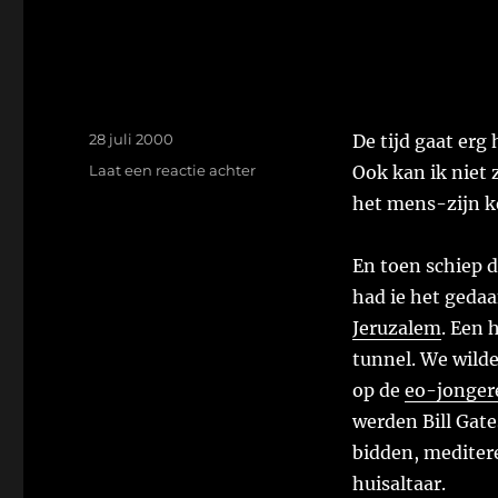
Geplaatst
28 juli 2000
De tijd gaat erg
op
op
Laat een reactie achter
Ook kan ik niet z
het mens-zijn k
En toen schiep d
had ie het gedaa
Jeruzalem
. Een 
tunnel. We wild
op de
eo-jonger
werden Bill Gate
bidden, mediter
huisaltaar.