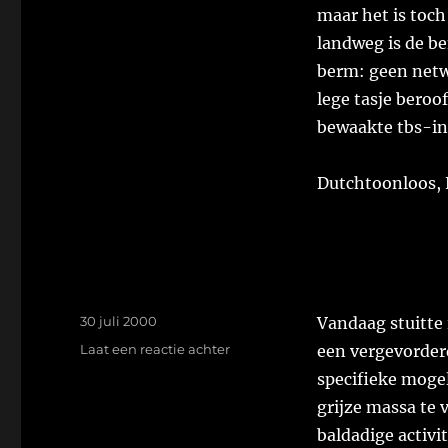
maar het is toch
landweg is de be
berm: geen netw
lege tasje beroo
bewaakte tbs-inr
Dutchtoonloos, 
Geplaatst
30 juli 2000
Vandaag stuitte
op
op
Laat een reactie achter
een vergevorder
specifieke moge
grijze massa te 
baldadige activit