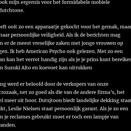
 ook mijn ergernis voor het formidabele mobiele
 dutchtone.
eeft ooit zo een apparaatje gekocht voor het gemak, maa
haar persoonlijke veiligheid. Als ik de berichten mag
n er de meest vreselijke zaken met jonge vrouwen op
gen. Ik heb American Psycho ook gelezen. Met zo een
an kan het verrot handig zijn als je je prins kunt bereike
en Suzuki Alto en koevoet kan uitrukken
ing werd er beloofd door de verkopers van onze
rozaak, net zo goed als die van de andere firma’s, het
l meer uit hoor. Dutsjtoon biedt landelijke dekking staa
t, Leslie Nielsen staat persoonlijk garant. Als je zo een
 je reclames gebruikt moet er toch een lampje van
randen.