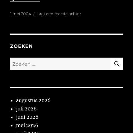
Geplaatst
op
1 mei 2004
Laat een reactie achter
op
ZOEKEN
ZO
Zoeken
naar:
augustus 2026
juli 2026
juni 2026
mei 2026