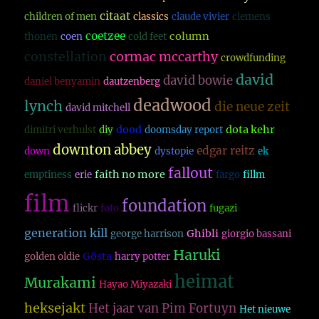
citaat
children of men
classics
claude vivier
clemens
coetzee
column
thonen
coen
cold feet
constellation
cormac mccarthy
crowdfunding
david
david bowie
daniel benyamin
dautzenberg
deadwood
lynch
die neue zeit
david mitchell
dood
dota kehr
dimitri verhulst
diy
doomsday report
downton abbey
edgar reitz
down
dystopie
ek
fallout
faith no more
emptiness
erie
fargo
fillm
film
foundation
flickr
foto
fugazi
generation kill
Ghibli
george harrison
giorgio bassani
Haruki
Gösta
golden oldie
harry potter
heimat
Murakami
Hayao Miyazaki
heksejakt
Het jaar van Pim Fortuyn
Het nieuwe