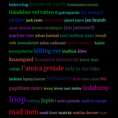
house of cards
leiderschap
huiskamerconcert
Händelser vid vatten
ilja leonard
il gattopardo
pfeijffer
jan brandt
jack yeats
james bond
james joyce
jim jarmusch
jason bourne
jeroen olyslaegers
joachim trier
johan harstad
josef matthias hauer
joseph
roth
journalistiek
julian radlmaier
juliette binoche
kaizer
killing eve
kleo
kerstgedachte
kladblok
knausgard
Krzysztof Kieslowski
kunst
kurt
l'amica geniale
lady in the lake
cobain
leftovers
les
lankum
laptop horror
lente
leos carax
linkdump
papillons noirs
leven
leven met ziekte
loop
lupin
ludwig
l´amica geniale
made in europe
mad men
matrix
mark frost
mattias desmet
max