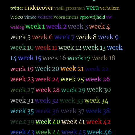
vera
undercover
twitter
vasili grossman
verhuizen
video
vimeo
voltaire
voornemens
vpro
vrijheid
vw
week 1
week 2
week 3
week 4
weblog
week 5
week 6
week 7
week 8
week 9
week 10
week 11
week 12
week 13
week
14
week 15
week 16
week 17
week 18
week 19
week 20
week 21
week 22
week 23
week 26
week 24
week 25
week 27
week 28
week 29
week 30
week 31
week 32
week 33
week 34
week 35
week 36
week 37
week 38
week 39
week 40
week 41
week 42
week 43
week 44
week 45
week 46