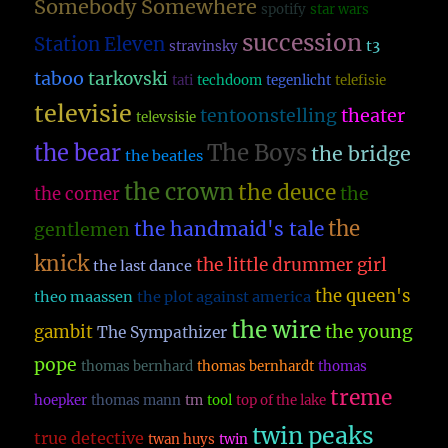
Somebody Somewhere
spotify
star wars
succession
Station Eleven
t3
stravinsky
taboo
tarkovski
tati
techdoom
tegenlicht
telefisie
televisie
theater
tentoonstelling
televsisie
The Boys
the bear
the bridge
the beatles
the crown
the deuce
the
the corner
the
the handmaid's tale
gentlemen
knick
the little drummer girl
the last dance
the queen's
theo maassen
the plot against america
the wire
the young
gambit
The Sympathizer
pope
thomas bernhard
thomas bernhardt
thomas
treme
hoepker
thomas mann
tm
tool
top of the lake
twin peaks
true detective
twan huys
twin