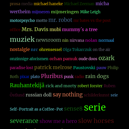
micha
prosa
media
michael haneke
Michael Zeeman
wertheim
mijmeringen
mijmeren
Mike Leigh
mr. robot
motorpsycho
motto
mr bates vs the post
Mrs. Davis
mubi
mummy´s a tree
office
muziek
newsroom
nolan
nin
nirvana
normaal
nostalgie
nrc
ohrensessel
Olga Tokarczuk
on the air
ozark
orhan pamuk
onzinnige aforismen
oude doos
patrick melrose
Paustovski
paradise lost
pauw
Philip
Pluribus
rain dogs
Roth
pixar
plato
punk
radio
Rauhantekijä
rick and morty
robert forster
Ruben
say nothing
russian doll
Östlund
schilderkunst
seie
serie
sense8
Self-Portrait as a Coffee-Pot
slow horses
severance
show me a hero