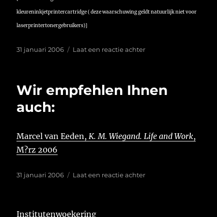
kleureninkjetprintercartridge ( deze waarschuwing geldt natuurlijk niet voor
laserprintertonergebruikers)]
Geplaatst
op
31 januari 2006
Laat een reactie achter
op
Wir empfehlen Ihnen
auch:
Marcel van Eeden,
K. M. Wiegand. Life and Work
,
M?rz 2006
Geplaatst
op
31 januari 2006
Laat een reactie achter
op
Wir
empfehlen
Ihnen
Institutenwoekering
auch: