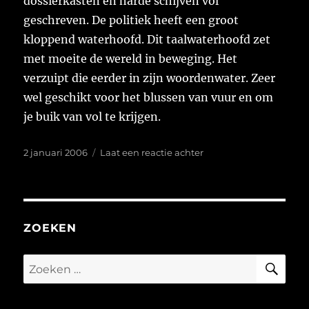
dossierkasten en harde schijven vol
geschreven. De politiek heeft een groot
kloppend waterhoofd. Dit taalwaterhoofd zet
met moeite de wereld in beweging. Het
verzuipt die eerder in zijn woordenwater. Zeer
wel geschikt voor het blussen van vuur en om
je buik van vol te krijgen.
Geplaatst
op
2 januari 2006
Laat een reactie achter
op
Taalwaterhoofd
ZOEKEN
ZO
Zoeken
naar: