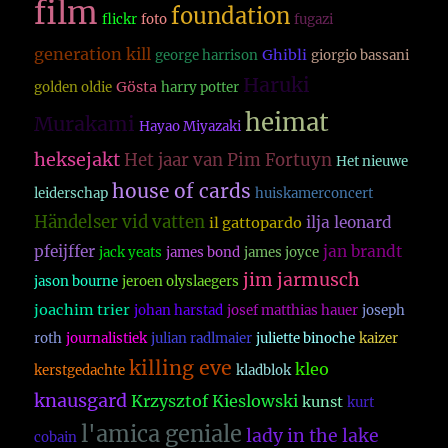
film
foundation
flickr
foto
fugazi
generation kill
Ghibli
george harrison
giorgio bassani
Haruki
Gösta
golden oldie
harry potter
heimat
Murakami
Hayao Miyazaki
heksejakt
Het jaar van Pim Fortuyn
Het nieuwe
house of cards
leiderschap
huiskamerconcert
Händelser vid vatten
ilja leonard
il gattopardo
pfeijffer
jan brandt
jack yeats
james bond
james joyce
jim jarmusch
jason bourne
jeroen olyslaegers
joachim trier
johan harstad
josef matthias hauer
joseph
roth
journalistiek
julian radlmaier
juliette binoche
kaizer
killing eve
kleo
kerstgedachte
kladblok
knausgard
Krzysztof Kieslowski
kunst
kurt
l'amica geniale
lady in the lake
cobain