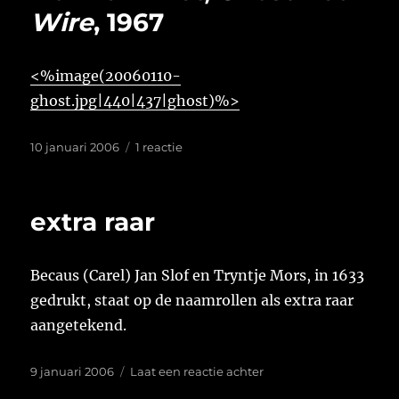
Wire
, 1967
<%image(20060110-
ghost.jpg|440|437|ghost)%>
Geplaatst
op
10 januari 2006
1 reactie
op
Don
van
Vliet,
extra raar
Ghost
Red
Wire
,
Becaus (Carel) Jan Slof en Tryntje Mors, in 1633
1967
gedrukt, staat op de naamrollen als extra raar
aangetekend.
Geplaatst
op
9 januari 2006
Laat een reactie achter
op
extra