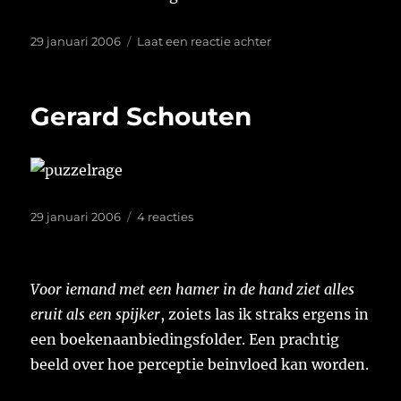
Geplaatst
op
29 januari 2006
Laat een reactie achter
op
Gerard Schouten
Geplaatst
op
29 januari 2006
4 reacties
op
Gerard
Schouten
Voor iemand met een hamer in de hand ziet alles
eruit als een spijker
, zoiets las ik straks ergens in
een boekenaanbiedingsfolder. Een prachtig
beeld over hoe perceptie beinvloed kan worden.