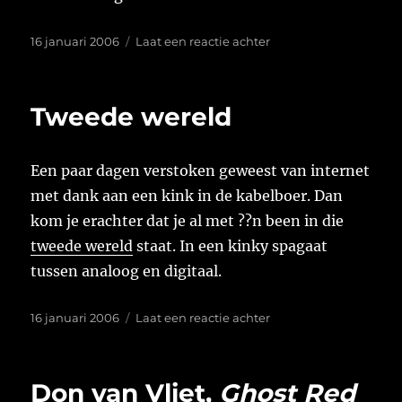
Geplaatst
op
16 januari 2006
Laat een reactie achter
op
Tune
van
de
Tweede wereld
week
Een paar dagen verstoken geweest van internet
met dank aan een kink in de kabelboer. Dan
kom je erachter dat je al met ??n been in die
tweede wereld
staat. In een kinky spagaat
tussen analoog en digitaal.
Geplaatst
op
16 januari 2006
Laat een reactie achter
op
Tweede
wereld
Don van Vliet,
Ghost Red