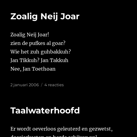
raar
Zoalig Neij Joar
Zoalig Neij Joar!
zien de pufkes al goar?
Wie het zuh guhbakkuh?
Jan Tikkuh? Jan Takkuh
Nee, Jan Toethoan
Geplaatst
op
2 januari 2006
4 reacties
op
Zoalig
Neij
Joar
Taalwaterhoofd
Er wordt oeverloos geleuterd en gezwetst,