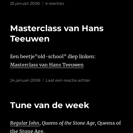
Geplaatst
op
25 januari 2006
4 reacties
op
Masterclass van Hans
Teeuwen
Een beetje”old-school” diep linken:
Masterclass van Hans Teeuwen
Geplaatst
op
24 januari 2006
Laat een reactie achter
op
Masterclass
van
Hans
Tune van de week
Teeuwen
Regular John
,
Queens of the Stone Age
, Queens of
the Stone Age.