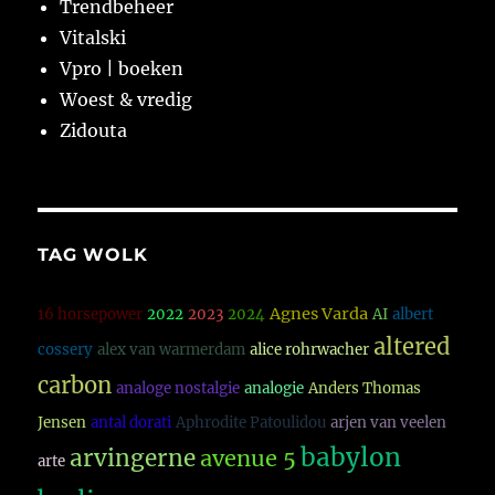
Trendbeheer
Vitalski
Vpro | boeken
Woest & vredig
Zidouta
TAG WOLK
Agnes Varda
16 horsepower
2022
2023
2024
AI
albert
altered
cossery
alex van warmerdam
alice rohrwacher
carbon
analoge nostalgie
analogie
Anders Thomas
Jensen
antal dorati
Aphrodite Patoulidou
arjen van veelen
babylon
arvingerne
avenue 5
arte