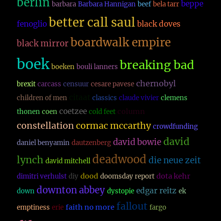
berlin
beppe
barbara
Barbara Hannigan
beef
bela tarr
better call saul
fenoglio
black doves
boardwalk empire
black mirror
boek
breaking bad
boeken
bouli lanners
chernobyl
brexit
carcass
censuur
cesare pavese
citaat
children of men
classics
claude vivier
clemens
coetzee
column
thonen
coen
cold feet
constellation
cormac mccarthy
crowdfunding
david
david bowie
daniel benyamin
dautzenberg
deadwood
lynch
die neue zeit
david mitchell
dood
dota kehr
dimitri verhulst
diy
doomsday report
downton abbey
edgar reitz
down
dystopie
ek
fallout
faith no more
emptiness
erie
fargo
fillm