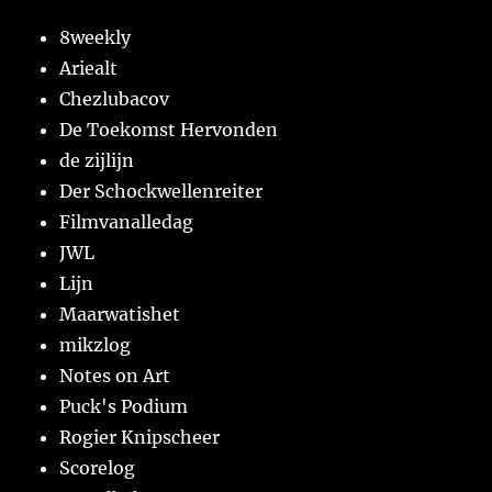
8weekly
Ariealt
Chezlubacov
De Toekomst Hervonden
de zijlijn
Der Schockwellenreiter
Filmvanalledag
JWL
Lijn
Maarwatishet
mikzlog
Notes on Art
Puck's Podium
Rogier Knipscheer
Scorelog