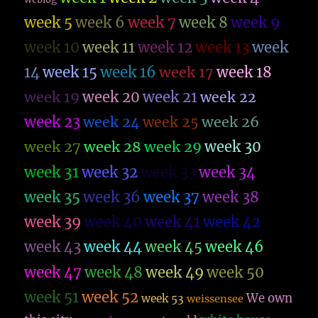
week 5
week 6
week 7
week 8
week 9
week 10
week 11
week 12
week 13
week
14
week 15
week 16
week 17
week 18
week 19
week 20
week 21
week 22
week 23
week 26
week 24
week 25
week 27
week 28
week 29
week 30
week 31
week 32
week 33
week 34
week 35
week 36
week 37
week 38
week 39
week 40
week 41
week 42
week 43
week 44
week 45
week 46
week 47
week 48
week 49
week 50
week 51
week 52
We own
week 53
weissensee