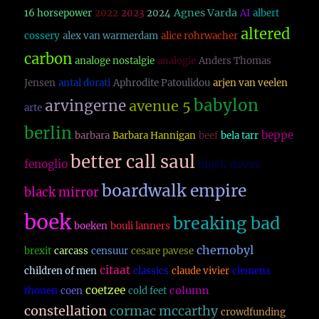
Agnes Varda
16 horsepower
2022
2023
2024
AI
albert
altered
cossery
alex van warmerdam
alice rohrwacher
carbon
analoge nostalgie
analogie
Anders Thomas
Jensen
antal dorati
Aphrodite Patoulidou
arjen van veelen
babylon
arvingerne
avenue 5
arte
berlin
beppe
barbara
Barbara Hannigan
beef
bela tarr
better call saul
fenoglio
black doves
boardwalk empire
black mirror
boek
breaking bad
boeken
bouli lanners
chernobyl
brexit
carcass
censuur
cesare pavese
citaat
children of men
classics
claude vivier
clemens
coetzee
column
thonen
coen
cold feet
constellation
cormac mccarthy
crowdfunding