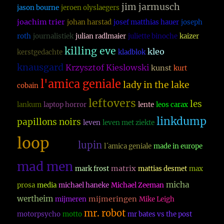
jim jarmusch
jason bourne
jeroen olyslaegers
joachim trier
johan harstad
josef matthias hauer
joseph
roth
journalistiek
julian radlmaier
juliette binoche
kaizer
killing eve
kleo
kerstgedachte
kladblok
knausgard
Krzysztof Kieslowski
kunst
kurt
l'amica geniale
lady in the lake
cobain
leftovers
les
lankum
laptop horror
lente
leos carax
linkdump
papillons noirs
leven
leven met ziekte
loop
lupin
ludwig
l´amica geniale
made in europe
mad men
matrix
mark frost
mattias desmet
max
micha
prosa
media
michael haneke
Michael Zeeman
wertheim
mijmeringen
mijmeren
Mike Leigh
mr. robot
motorpsycho
motto
mr bates vs the post