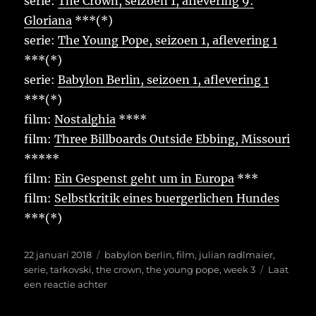
serie:
The Crown, seizoen 1, aflevering 9:
Gloriana
***(*)
serie:
The Young Pope, seizoen 1, aflevering 1
***(*)
serie:
Babylon Berlin, seizoen 1, aflevering 1
***(*)
film:
Nostalghia
****
film:
Three Billboards Outside Ebbing, Missouri
*****
film:
Ein Gespenst geht um in Europa
***
film:
Selbstkritik eines buergerlichen Hundes
***(*)
Geplaatst
Tags
22 januari 2018
babylon berlin
,
film
,
julian radlmaier
,
op
serie
,
tarkovski
,
the crown
,
the young pope
,
week 3
Laat
op
een reactie achter
Week
3