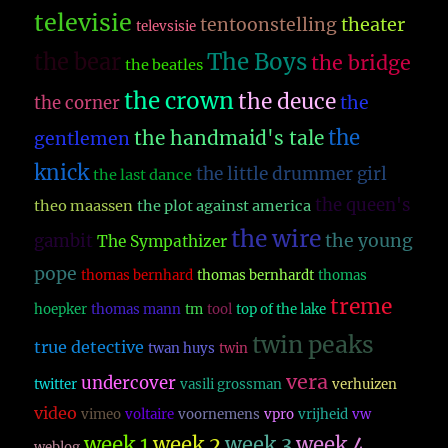
televisie
theater
tentoonstelling
televsisie
The Boys
the bear
the bridge
the beatles
the crown
the deuce
the
the corner
the
the handmaid's tale
gentlemen
knick
the little drummer girl
the last dance
the queen's
theo maassen
the plot against america
the wire
the young
gambit
The Sympathizer
pope
thomas bernhard
thomas bernhardt
thomas
treme
hoepker
thomas mann
tm
tool
top of the lake
twin peaks
true detective
twan huys
twin
vera
undercover
twitter
vasili grossman
verhuizen
video
vimeo
voltaire
voornemens
vpro
vrijheid
vw
week 1
week 2
week 3
week 4
weblog