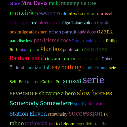
Mrs. Davis
mubi
mummy´s a tree
office
muziek
newsroom
nolan
nin
nirvana
normaal
nostalgie
nrc
ohrensessel
Olga Tokarczuk
on the air
ozark
orhan pamuk
onzinnige aforismen
oude doos
patrick melrose
Paustovski
paradise lost
pauw
Philip
Pluribus
rain dogs
Roth
pixar
plato
punk
radio
Rauhantekijä
rick and morty
robert forster
Ruben
say nothing
russian doll
Östlund
schilderkunst
seie
serie
sense8
Self-Portrait as a Coffee-Pot
slow horses
severance
show me a hero
Somebody Somewhere
spotify
star wars
succession
Station Eleven
t3
stravinsky
taboo
tarkovski
tati
techdoom
tegenlicht
telefisie