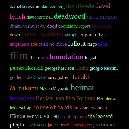
david
david bowie
daniel benyamin
dautzenberg
deadwood
lynch
die neue zeit
david mitchell
dood
dota kehr
dimitri verhulst
diy
doomsday report
downton abbey
edgar reitz
down
dystopie
ek
fallout
faith no more
emptiness
erie
fargo
fillm
film
foundation
flickr
foto
fugazi
generation kill
Ghibli
george harrison
giorgio bassani
Haruki
Gösta
golden oldie
harry potter
heimat
Murakami
Hayao Miyazaki
heksejakt
Het jaar van Pim Fortuyn
Het nieuwe
house of cards
leiderschap
huiskamerconcert
Händelser vid vatten
ilja leonard
il gattopardo
pfeijffer
jan brandt
jack yeats
james bond
james joyce