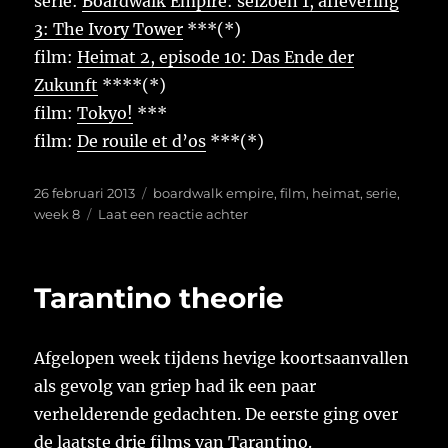
serie:
Boardwalk Empire: seizoen 1, aflevering
3: The Ivory Tower
***(*)
film:
Heimat 2, episode 10: Das Ende der
Zukunft
****(*)
film:
Tokyo!
***
film:
De rouile et d’os
***(*)
Geplaatst
Tags
26 februari 2013
boardwalk empire
,
film
,
heimat
,
serie
,
op
op
week 8
Laat een reactie achter
Week
8
Tarantino theorie
Afgelopen week tijdens hevige koortsaanvallen
als gevolg van griep had ik een paar
verhelderende gedachten. De eerste ging over
de laatste drie films van Tarantino.