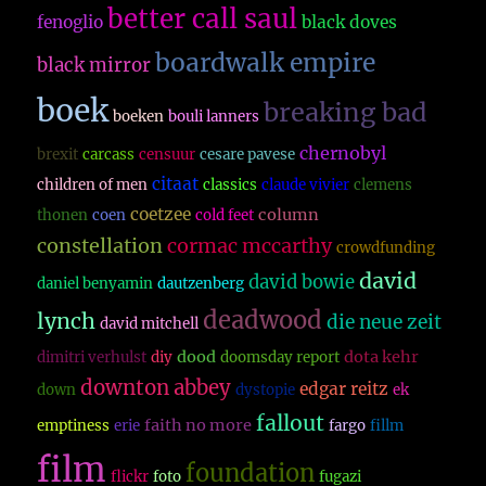
better call saul
fenoglio
black doves
boardwalk empire
black mirror
boek
breaking bad
boeken
bouli lanners
chernobyl
brexit
carcass
censuur
cesare pavese
citaat
children of men
classics
claude vivier
clemens
coetzee
column
thonen
coen
cold feet
constellation
cormac mccarthy
crowdfunding
david
david bowie
daniel benyamin
dautzenberg
deadwood
lynch
die neue zeit
david mitchell
dood
dota kehr
dimitri verhulst
diy
doomsday report
downton abbey
edgar reitz
down
dystopie
ek
fallout
faith no more
emptiness
erie
fargo
fillm
film
foundation
flickr
foto
fugazi