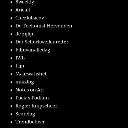
8weekly
Ariealt
Chezlubacov
De Toekomst Hervonden
de zijlijn
Der Schockwellenreiter
Filmvanalledag
JWL
Lijn
Maarwatishet
mikzlog
Notes on Art
Puck's Podium
Rogier Knipscheer
Scorelog
Trendbeheer