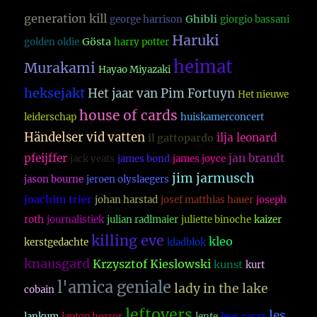
generation kill
Ghibli
george harrison
giorgio bassani
Haruki
Gösta
golden oldie
harry potter
heimat
Murakami
Hayao Miyazaki
heksejakt
Het jaar van Pim Fortuyn
Het nieuwe
house of cards
leiderschap
huiskamerconcert
Händelser vid vatten
ilja leonard
il gattopardo
pfeijffer
jan brandt
jack yeats
james bond
james joyce
jim jarmusch
jason bourne
jeroen olyslaegers
joachim trier
johan harstad
josef matthias hauer
joseph
roth
journalistiek
julian radlmaier
juliette binoche
kaizer
killing eve
kleo
kerstgedachte
kladblok
knausgard
Krzysztof Kieslowski
kunst
kurt
l'amica geniale
lady in the lake
cobain
leftovers
les
lankum
laptop horror
lente
leos carax