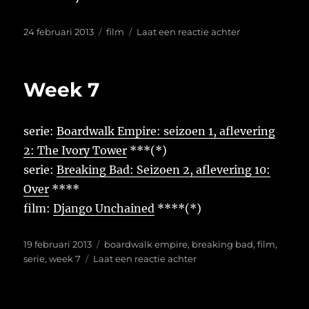
Geplaatst
Tags
op
24 februari 2013
film
Laat een reactie achter
op
Tarantino
theorie
Week 7
serie:
Boardwalk Empire: seizoen 1, aflevering
2: The Ivory Tower
***(*)
serie:
Breaking Bad: Seizoen 2, aflevering 10:
Over
****
film:
Django Unchained
****(*)
Geplaatst
Tags
19 februari 2013
boardwalk empire
,
breaking bad
,
film
,
op
op
serie
,
week 7
Laat een reactie achter
Week
7