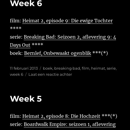
Week 6
film:
Heimat 2, episode 9: Die ewige Tochter
****
serie:
Breaking Bad: Seizoen 2, aflevering 9: 4
Days Out
****
boek:
Bernlef, Onbewaakt ogenblik
***(*)
Geplaatst
Tags
11 februari 2013
boek
,
breaking bad
,
film
,
heimat
,
serie
,
op
op
week 6
Laat een reactie achter
Week
6
Week 5
film:
Heimat 2, episode 8: Die Hochzeit
***(*)
serie:
Boardwalk Empire: seizoen 1, aflevering