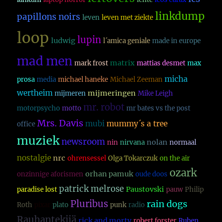
linkdump
papillons noirs
leven
leven met ziekte
loop
lupin
ludwig
l´amica geniale
made in europe
mad men
matrix
mark frost
mattias desmet
max
micha
prosa
media
michael haneke
Michael Zeeman
wertheim
mijmeringen
mijmeren
Mike Leigh
mr. robot
motorpsycho
motto
mr bates vs the post
Mrs. Davis
mubi
mummy´s a tree
office
muziek
newsroom
nolan
nin
nirvana
normaal
nostalgie
nrc
ohrensessel
Olga Tokarczuk
on the air
ozark
orhan pamuk
onzinnige aforismen
oude doos
patrick melrose
Paustovski
paradise lost
pauw
Philip
Pluribus
rain dogs
Roth
pixar
plato
punk
radio
Rauhantekijä
rick and morty
robert forster
Ruben