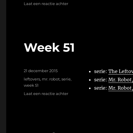
op
Laat een reactie achter
Week
52
Week 51
Geplaatst
21 december 2015
serie:
The Leftov
op
Tags
leftovers
,
mr. robot
,
serie
,
serie:
Mr. Robot
week 51
serie:
Mr. Robot
op
Laat een reactie achter
Week
51