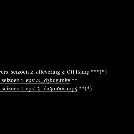
ers, seizoen 2, aflevering 3: Off Ramp
***(*)
, seizoen 1, eps1.2_d3bug.mkv
**
, seizoen 1, eps1.3_da3m0ns.mp4
**(*)