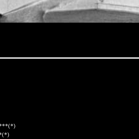
***(*)
*(*)