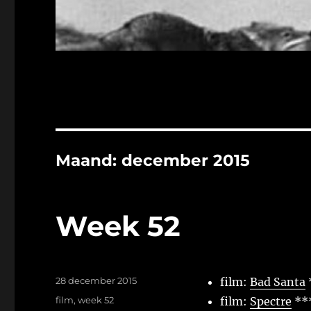
Maand:
december 2015
Week 52
Geplaatst
28 december 2015
film:
Bad Santa
op
Tags
film
,
week 52
film:
Spectre
**