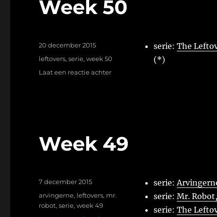
Week 50
Geplaatst
20 december 2015
serie:
The Leftov
op
Tags
leftovers
,
serie
,
week 50
(*)
op
Laat een reactie achter
Week
50
Week 49
Geplaatst
7 december 2015
serie:
Arvingerne
op
Tags
arvingerne
,
leftovers
,
mr.
serie:
Mr. Robot
robot
,
serie
,
week 49
serie:
The Leftov