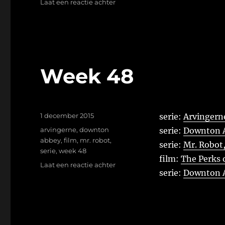
op
Laat een reactie achter
Week
49
Week 48
Geplaatst
1 december 2015
serie:
Arvingerne
op
Tags
arvingerne
,
downton
serie:
Downton Ab
abbey
,
film
,
mr. robot
,
serie:
Mr. Robot,
serie
,
week 48
film:
The Perks 
op
Laat een reactie achter
serie:
Downton Ab
Week
48