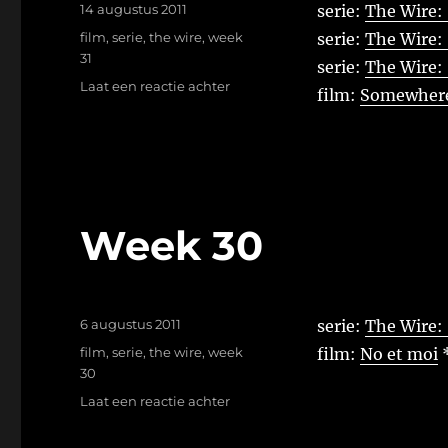
Geplaatst
14 augustus 2011
serie:
The Wire: 
op
Tags
film
,
serie
,
the wire
,
week
serie:
The Wire: 
31
serie:
The Wire:
op
Laat een reactie achter
film:
Somewher
Week
31
Week 30
Geplaatst
6 augustus 2011
serie:
The Wire: 
op
Tags
film
,
serie
,
the wire
,
week
film:
No et moi
30
op
Laat een reactie achter
Week
30