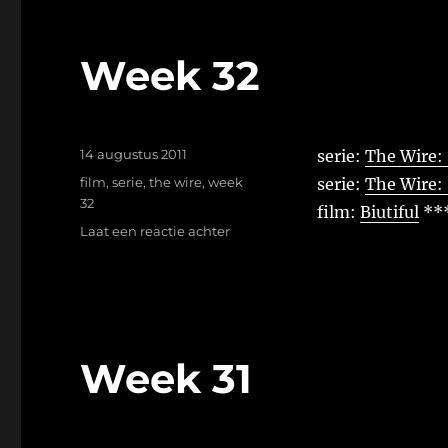
Week 32
Geplaatst
14 augustus 2011
serie:
The Wire: 
op
Tags
film
,
serie
,
the wire
,
week
serie:
The Wire: 
32
film:
Biutiful
**
op
Laat een reactie achter
Week
32
Week 31