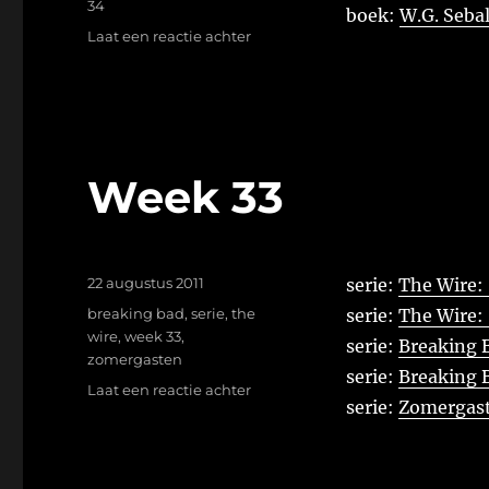
34
boek:
W.G. Sebal
op
Laat een reactie achter
Week
34
Week 33
Geplaatst
22 augustus 2011
serie:
The Wire: 
op
Tags
breaking bad
,
serie
,
the
serie:
The Wire: 
wire
,
week 33
,
serie:
Breaking B
zomergasten
serie:
Breaking B
op
Laat een reactie achter
serie:
Zomergast
Week
33