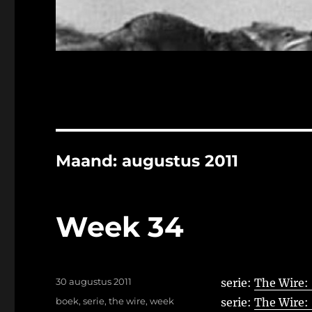
Maand:
augustus 2011
Week 34
Geplaatst
30 augustus 2011
serie:
The Wire: 
op
Tags
boek
,
serie
,
the wire
,
week
serie:
The Wire: 