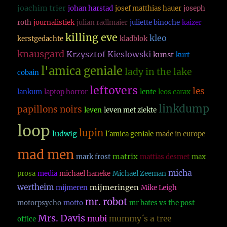
joachim trier
johan harstad
josef matthias hauer
joseph
roth
journalistiek
julian radlmaier
juliette binoche
kaizer
killing eve
kleo
kerstgedachte
kladblok
knausgard
Krzysztof Kieslowski
kunst
kurt
l'amica geniale
lady in the lake
cobain
leftovers
les
lankum
laptop horror
lente
leos carax
linkdump
papillons noirs
leven
leven met ziekte
loop
lupin
ludwig
l´amica geniale
made in europe
mad men
matrix
mark frost
mattias desmet
max
micha
prosa
media
michael haneke
Michael Zeeman
wertheim
mijmeringen
mijmeren
Mike Leigh
mr. robot
motorpsycho
motto
mr bates vs the post
Mrs. Davis
mubi
mummy´s a tree
office