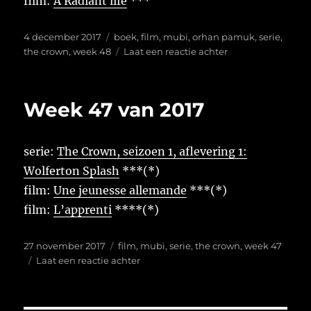
film:
A Radiant life
***
Geplaatst
Tags
4 december 2017
boek
,
film
,
mubi
,
orhan pamuk
,
serie
,
op
op
the crown
,
week 48
Laat een reactie achter
Week
48
van
Week 47 van 2017
2017
serie:
The Crown, seizoen 1, aflevering 1:
Wolferton Splash
***(*)
film:
Une jeunesse allemande
***(*)
film:
L’apprenti
****(*)
Geplaatst
Tags
27 november 2017
film
,
mubi
,
serie
,
the crown
,
week 47
op
op
Laat een reactie achter
Week
47
van