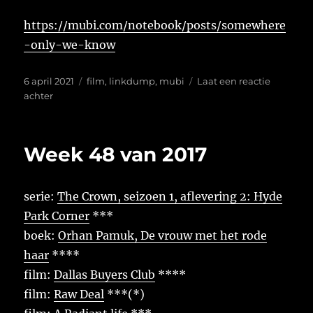
https://mubi.com/notebook/posts/somewhere
-only-we-know
Geplaatst
Tags
6 april 2021
film
,
linkdump
,
mubi
Laat een reactie
op
op
achter
Somewhere
Only
We
Week 48 van 2017
Know
serie:
The Crown, seizoen 1, aflevering 2: Hyde
Park Corner
***
boek:
Orhan Pamuk, De vrouw met het rode
haar
****
film:
Dallas Buyers Club
****
film:
Raw Deal
***(*)