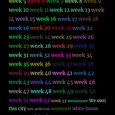
week 5
week 6
week 7
week 8
week 9
week 10
week 11
week 12
week 13
week
14
week 15
week 16
week 17
week 18
week 19
week 20
week 21
week 22
week 23
week 26
week 24
week 25
week 27
week 28
week 29
week 30
week 31
week 32
week 33
week 34
week 35
week 36
week 37
week 38
week 39
week 40
week 41
week 42
week 43
week 44
week 45
week 46
week 47
week 48
week 49
week 50
week 51
week 52
We own
week 53
weissensee
this city
white house
westworld
wes anderson