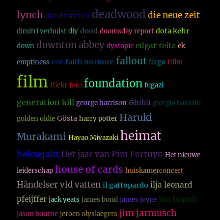
deadwood
lynch
die neue zeit
david mitchell
dood
dota kehr
dimitri verhulst
diy
doomsday report
downton abbey
edgar reitz
down
dystopie
ek
fallout
faith no more
emptiness
erie
fargo
fillm
film
foundation
flickr
foto
fugazi
generation kill
Ghibli
george harrison
giorgio bassani
Haruki
Gösta
golden oldie
harry potter
heimat
Murakami
Hayao Miyazaki
heksejakt
Het jaar van Pim Fortuyn
Het nieuwe
house of cards
leiderschap
huiskamerconcert
Händelser vid vatten
ilja leonard
il gattopardo
pfeijffer
jan brandt
jack yeats
james bond
james joyce
jim jarmusch
jason bourne
jeroen olyslaegers