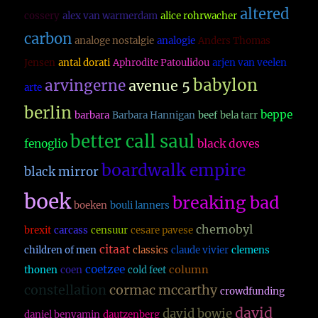
altered
cossery
alex van warmerdam
alice rohrwacher
carbon
analoge nostalgie
analogie
Anders Thomas
Jensen
antal dorati
Aphrodite Patoulidou
arjen van veelen
babylon
arvingerne
avenue 5
arte
berlin
beppe
barbara
Barbara Hannigan
beef
bela tarr
better call saul
fenoglio
black doves
boardwalk empire
black mirror
boek
breaking bad
boeken
bouli lanners
chernobyl
brexit
carcass
censuur
cesare pavese
citaat
children of men
classics
claude vivier
clemens
coetzee
column
thonen
coen
cold feet
constellation
cormac mccarthy
crowdfunding
david
david bowie
daniel benyamin
dautzenberg