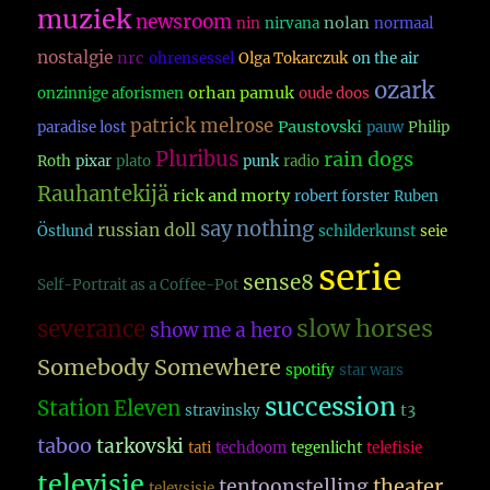
muziek
newsroom
nolan
nin
nirvana
normaal
nostalgie
nrc
ohrensessel
Olga Tokarczuk
on the air
ozark
orhan pamuk
onzinnige aforismen
oude doos
patrick melrose
Paustovski
paradise lost
pauw
Philip
Pluribus
rain dogs
Roth
pixar
plato
punk
radio
Rauhantekijä
rick and morty
robert forster
Ruben
say nothing
russian doll
Östlund
schilderkunst
seie
serie
sense8
Self-Portrait as a Coffee-Pot
slow horses
severance
show me a hero
Somebody Somewhere
spotify
star wars
succession
Station Eleven
t3
stravinsky
taboo
tarkovski
tati
techdoom
tegenlicht
telefisie
televisie
theater
tentoonstelling
televsisie