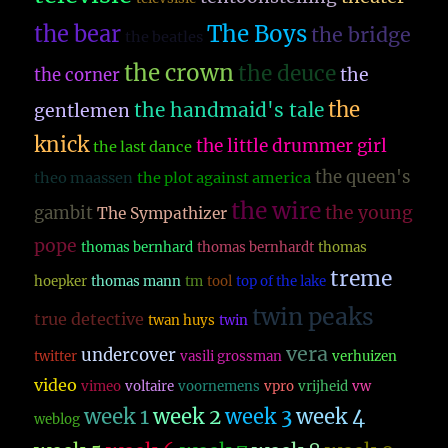
The Boys
the bear
the bridge
the beatles
the crown
the deuce
the
the corner
the
the handmaid's tale
gentlemen
knick
the little drummer girl
the last dance
the queen's
theo maassen
the plot against america
the wire
the young
gambit
The Sympathizer
pope
thomas bernhard
thomas bernhardt
thomas
treme
hoepker
thomas mann
tm
tool
top of the lake
twin peaks
true detective
twan huys
twin
vera
undercover
twitter
vasili grossman
verhuizen
video
vimeo
voltaire
voornemens
vpro
vrijheid
vw
week 1
week 2
week 3
week 4
weblog