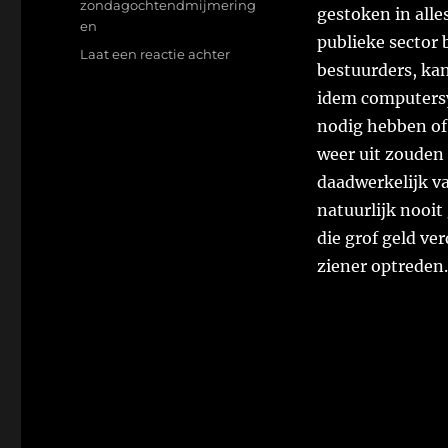
zondagochtendmijmering
gestoken in alles
en
publieke sector 
op
Laat een reactie achter
bestuurders, kan
Dingetje
idem computersy
nodig hebben of
weer uit zouden 
daadwerkelijk v
natuurlijk nooit
die grof geld ve
ziener optreden.