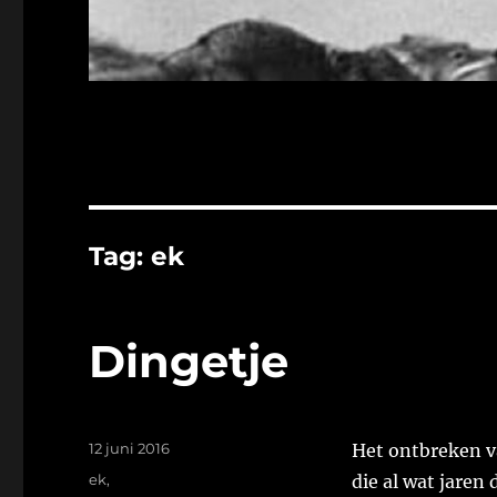
Tag:
ek
Dingetje
Geplaatst
12 juni 2016
Het ontbreken va
op
Tags
ek
,
die al wat jaren