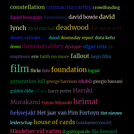
constellation
cormac mccarthy
crowdfunding
david
david bowie
daniel benyamin
dautzenberg
deadwood
lynch
die neue zeit
david mitchell
dood
dota kehr
dimitri verhulst
diy
doomsday report
downton abbey
edgar reitz
down
dystopie
ek
fallout
faith no more
emptiness
erie
fargo
fillm
film
foundation
flickr
foto
fugazi
generation kill
Ghibli
george harrison
giorgio bassani
Haruki
Gösta
golden oldie
harry potter
heimat
Murakami
Hayao Miyazaki
heksejakt
Het jaar van Pim Fortuyn
Het nieuwe
house of cards
leiderschap
huiskamerconcert
Händelser vid vatten
ilja leonard
il gattopardo