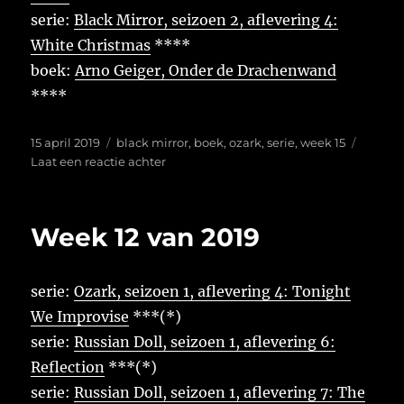
serie:
Black Mirror, seizoen 2, aflevering 4:
White Christmas
****
boek:
Arno Geiger, Onder de Drachenwand
****
Geplaatst
Tags
15 april 2019
black mirror
,
boek
,
ozark
,
serie
,
week 15
op
op
Laat een reactie achter
Week
15
van
Week 12 van 2019
2019
serie:
Ozark, seizoen 1, aflevering 4: Tonight
We Improvise
***(*)
serie:
Russian Doll, seizoen 1, aflevering 6:
Reflection
***(*)
serie:
Russian Doll, seizoen 1, aflevering 7: The