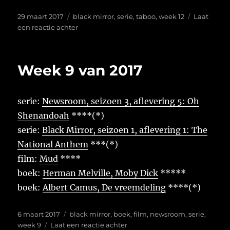
Geplaatst
Tags
29 maart 2017
black mirror
,
serie
,
taboo
,
week 12
Laat
op
op
een reactie achter
Week
12
van
Week 9 van 2017
2017
serie:
Newsroom, seizoen 3, aflevering 5: Oh
Shenandoah
****(*)
serie:
Black Mirror, seizoen 1, aflevering 1: The
National Anthem
***(*)
film:
Mud
****
boek:
Herman Melville, Moby Dick
*****
boek:
Albert Camus, De vreemdeling
****(*)
Geplaatst
Tags
6 maart 2017
black mirror
,
boek
,
film
,
newsroom
,
serie
,
op
op
week 9
Laat een reactie achter