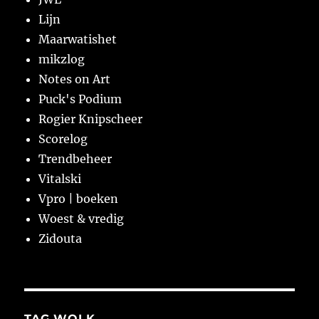
Lijn
Maarwatishet
mikzlog
Notes on Art
Puck's Podium
Rogier Knipscheer
Scorelog
Trendbeheer
Vitalski
Vpro | boeken
Woest & vredig
Zidouta
TAG WOLK