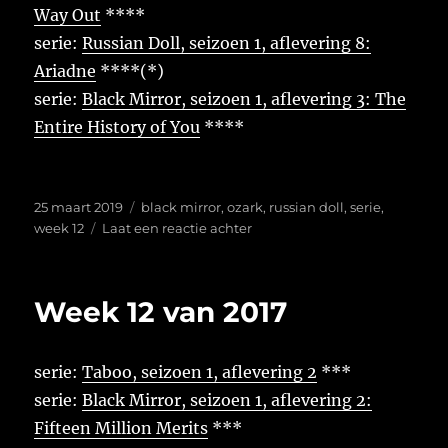
Way Out
****
serie:
Russian Doll, seizoen 1, aflevering 8:
Ariadne
****(*)
serie:
Black Mirror, seizoen 1, aflevering 3: The
Entire History of You
****
Geplaatst
Tags
25 maart 2019
black mirror
,
ozark
,
russian doll
,
serie
,
op
op
week 12
Laat een reactie achter
Week
12
van
Week 12 van 2017
2019
serie:
Taboo, seizoen 1, aflevering 2
***
serie:
Black Mirror, seizoen 1, aflevering 2:
Fifteen Million Merits
***