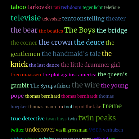
taboo
tarkovski
tati
techdoom
tegenlicht
telefisie
televisie
theater
tentoonstelling
televsisie
The Boys
the bear
the bridge
the beatles
the crown
the deuce
the
the corner
the
the handmaid's tale
gentlemen
knick
the little drummer girl
the last dance
the queen's
theo maassen
the plot against america
the wire
the young
gambit
The Sympathizer
pope
thomas bernhard
thomas bernhardt
thomas
treme
hoepker
thomas mann
tm
tool
top of the lake
twin peaks
true detective
twan huys
twin
vera
undercover
twitter
vasili grossman
verhuizen