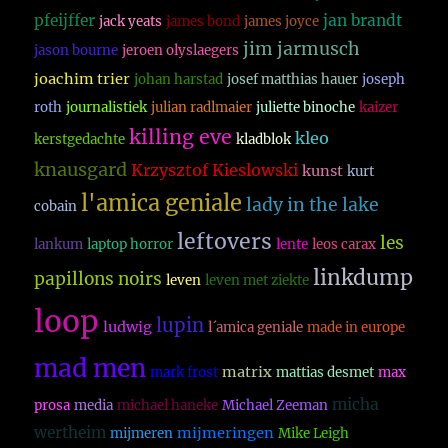
pfeijffer
jan brandt
jack yeats
james bond
james joyce
jim jarmusch
jason bourne
jeroen olyslaegers
joachim trier
johan harstad
josef matthias hauer
joseph
roth
journalistiek
julian radlmaier
juliette binoche
kaizer
killing eve
kleo
kerstgedachte
kladblok
knausgard
Krzysztof Kieslowski
kunst
kurt
l'amica geniale
lady in the lake
cobain
leftovers
les
lankum
laptop horror
lente
leos carax
linkdump
papillons noirs
leven
leven met ziekte
loop
lupin
ludwig
l´amica geniale
made in europe
mad men
matrix
mark frost
mattias desmet
max
micha
prosa
media
michael haneke
Michael Zeeman
wertheim
mijmeringen
mijmeren
Mike Leigh