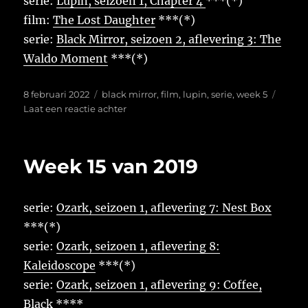
serie:
Lupin, seizoen 1, Chapter 4
***(*)
film:
The Lost Daughter
***(*)
serie:
Black Mirror, seizoen 2, aflevering 3: The
Waldo Moment
***(*)
Geplaatst
Tags
8 februari 2022
black mirror
,
film
,
lupin
,
serie
,
week 5
op
op
Laat een reactie achter
Week
5
van
Week 15 van 2019
2022
serie:
Ozark, seizoen 1, aflevering 7: Nest Box
***(*)
serie:
Ozark, seizoen 1, aflevering 8:
Kaleidoscope
***(*)
serie:
Ozark, seizoen 1, aflevering 9: Coffee,
Black
****