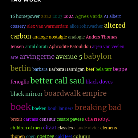
Agnes Varda
16 horsepower
2022
2023
2024
AI
albert
altered
cossery
alex van warmerdam
alice rohrwacher
carbon
analoge nostalgie
analogie
Anders Thomas
Jensen
antal dorati
Aphrodite Patoulidou
arjen van veelen
babylon
arvingerne
avenue 5
arte
berlin
beppe
barbara
Barbara Hannigan
beef
bela tarr
better call saul
fenoglio
black doves
boardwalk empire
black mirror
boek
breaking bad
boeken
bouli lanners
chernobyl
brexit
carcass
censuur
cesare pavese
citaat
children of men
classics
claude vivier
clemens
coetzee
column
thonen
coen
cold feet