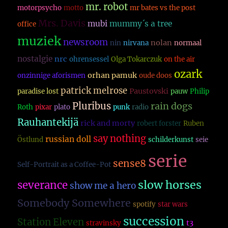
mr. robot
motorpsycho
motto
mr bates vs the post
Mrs. Davis
mubi
mummy´s a tree
office
muziek
newsroom
nolan
nin
nirvana
normaal
nostalgie
nrc
ohrensessel
Olga Tokarczuk
on the air
ozark
orhan pamuk
onzinnige aforismen
oude doos
patrick melrose
Paustovski
paradise lost
pauw
Philip
Pluribus
rain dogs
Roth
pixar
plato
punk
radio
Rauhantekijä
rick and morty
robert forster
Ruben
say nothing
russian doll
Östlund
schilderkunst
seie
serie
sense8
Self-Portrait as a Coffee-Pot
slow horses
severance
show me a hero
Somebody Somewhere
spotify
star wars
succession
Station Eleven
t3
stravinsky