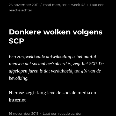
Geplaatst
Tags
26 november 2011
mad men
,
serie
,
week 45
Laat een
op
op
reactie achter
Week
45
Donkere wolken volgens
SCP
Een zorgwekkende ontwikkeling is het aantal
mensen dat sociaal ge?soleerd is, zegt het SCP. De
afgelopen jaren is dat verdubbeld, tot 4% van de
bevolking.
Niemsz zegt: lang leve de sociale media en
internet
Geplaatst
op
16 november 2011
Laat een reactie achter