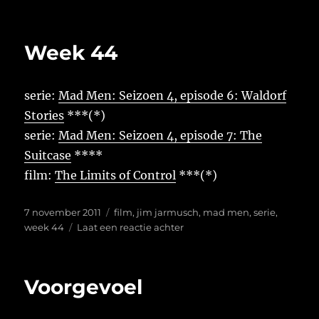
op
Donkere
wolken
volgens
Week 44
SCP
serie:
Mad Men: Seizoen 4, episode 6: Waldorf
Stories
***(*)
serie:
Mad Men: Seizoen 4, episode 7: The
Suitcase
****
film:
The Limits of Control
***(*)
Geplaatst
Tags
7 november 2011
film
,
jim jarmusch
,
mad men
,
serie
,
op
op
week 44
Laat een reactie achter
Week
44
Voorgevoel