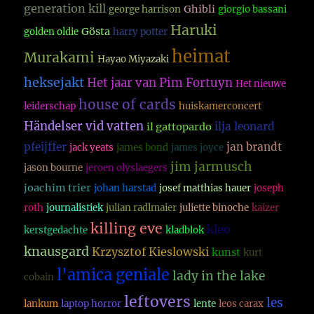
generation kill
Ghibli
george harrison
giorgio bassani
Haruki
Gösta
golden oldie
harry potter
heimat
Murakami
Hayao Miyazaki
heksejakt
Het jaar van Pim Fortuyn
Het nieuwe
house of cards
leiderschap
huiskamerconcert
Händelser vid vatten
ilja leonard
il gattopardo
pfeijffer
jan brandt
jack yeats
james bond
james joyce
jim jarmusch
jason bourne
jeroen olyslaegers
joachim trier
johan harstad
josef matthias hauer
joseph
roth
journalistiek
julian radlmaier
juliette binoche
kaizer
killing eve
kleo
kerstgedachte
kladblok
knausgard
Krzysztof Kieslowski
kunst
kurt
l'amica geniale
lady in the lake
cobain
leftovers
les
lankum
laptop horror
lente
leos carax