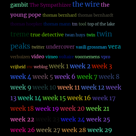
the wire
the
gambit
The Sympathizer
young pope
thomas bernhard
thomas bernhardt
thomas hoepker
thomas mann
tm
tool
top of the lake
twin
treme
true detective
twan huys
twin
peaks
vera
undercover
twitter
vasili grossman
video
verhuizen
vimeo
voltaire
voornemens
vpro
week 1
week 2
week 3
vrijheid
vw
weblog
week 4
week 5
week 6
week 7
week 8
week 9
week 10
week 11
week 12
week
13
week 14
week 15
week 16
week 17
week 18
week 19
week 20
week 21
week 23
week 22
week 24
week 25
week 26
week 27
week 28
week 29