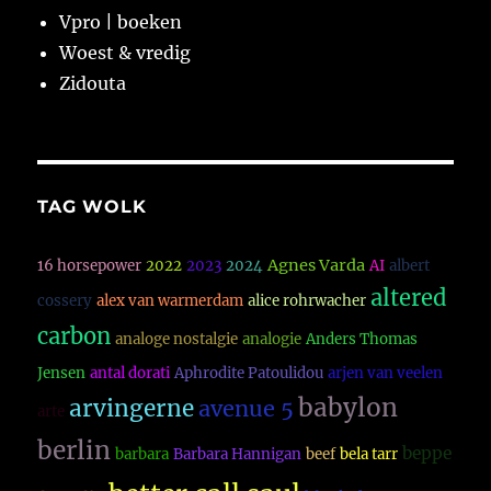
Vpro | boeken
Woest & vredig
Zidouta
TAG WOLK
Agnes Varda
16 horsepower
2022
2023
2024
AI
albert
altered
cossery
alex van warmerdam
alice rohrwacher
carbon
analoge nostalgie
analogie
Anders Thomas
Jensen
antal dorati
Aphrodite Patoulidou
arjen van veelen
babylon
arvingerne
avenue 5
arte
berlin
beppe
barbara
Barbara Hannigan
beef
bela tarr