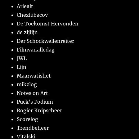
Ariealt
Chezlubacov
De Toekomst Hervonden
de zijlijn
Der Schockwellenreiter
Filmvanalledag
JWL
Lijn
Maarwatishet
mikzlog
Notes on Art
Puck's Podium
Rogier Knipscheer
Scorelog
Trendbeheer
Vitalski