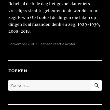
Ik heb al de hele dag het gevoel dat er iets
vreselijks staat te gebeuren in de wereld en nu
zegt Erwin Olaf ook al de dingen die lijken op
dingen ik al maanden denk en zeg: 1929-1939,
2008-2018.
Geplaatst
op
1 november 2011
Laat een reactie achter
op
Voorgevoel
ZOEKEN
ZO
Zoeken
naar: