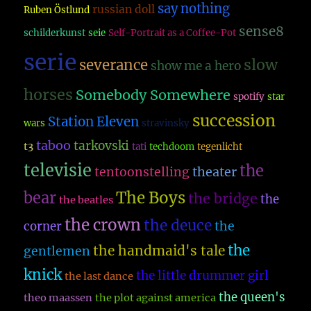
say nothing
russian doll
Ruben Östlund
sense8
schilderkunst
seie
Self-Portrait as a Coffee-Pot
serie
slow
severance
show me a hero
horses
Somebody Somewhere
spotify
star
succession
Station Eleven
wars
stravinsky
taboo
tarkovski
t3
tati
techdoom
tegenlicht
televisie
the
theater
tentoonstelling
The Boys
bear
the bridge
the
the beatles
the crown
the deuce
the
corner
the
the handmaid's tale
gentlemen
knick
the little drummer girl
the last dance
the queen's
theo maassen
the plot against america