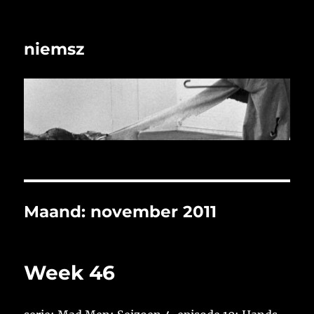
niemsz
Maand:
november 2011
Week 46