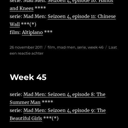
serie: Mad Men:
Seizoen 4, episode 10: Hands
and Knees
****
serie: Mad Men:
Seizoen 4, episode 11: Chinese
Wall
***(*)
film:
Altiplano
***
Geplaatst
Tags
26 november 2011
film
,
mad men
,
serie
,
week 46
Laat
op
op
een reactie achter
Week
46
Week 45
serie:
Mad Men: Seizoen 4, episode 8: The
Summer Man
****
serie:
Mad Men: Seizoen 4, episode 9: The
Beautiful Girls
***(*)