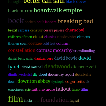
better call saul
fenoglio
black doves
boardwalk empire
black mirror
boek
breaking bad
boeken
bouli lanners
chernobyl
brexit
carcass
censuur
cesare pavese
citaat
children of men
classics
claude vivier
clemens
coetzee
column
thonen
coen
cold feet
constellation
cormac mccarthy
crowdfunding
david
david bowie
daniel benyamin
dautzenberg
deadwood
lynch
die neue zeit
david mitchell
dood
dota kehr
dimitri verhulst
diy
doomsday report
downton abbey
edgar reitz
down
dystopie
ek
fallout
faith no more
emptiness
erie
fargo
fillm
film
foundation
flickr
foto
fugazi