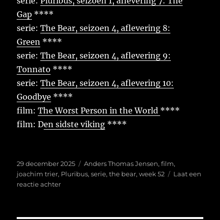
serie:
Pluribus, seizoen 1, aflevering 7: The
Gap
****
serie:
The Bear, seizoen 4, aflevering 8:
Green
****
serie:
The Bear, seizoen 4, aflevering 9:
Tonnato
****
serie:
The Bear, seizoen 4, aflevering 10:
Goodbye
****
film:
The Worst Person in the World
****
film: D
en sidste viking
****
Geplaatst
Tags
29 december 2025
Anders Thomas Jensen
,
film
,
op
joachim trier
,
Pluribus
,
serie
,
the bear
,
week 52
Laat een
op
reactie achter
Week
52
van