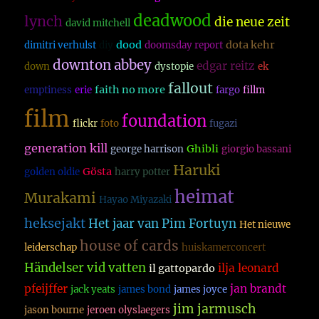
deadwood
lynch
die neue zeit
david mitchell
dood
dota kehr
dimitri verhulst
diy
doomsday report
downton abbey
edgar reitz
down
dystopie
ek
fallout
faith no more
emptiness
erie
fargo
fillm
film
foundation
flickr
foto
fugazi
generation kill
Ghibli
george harrison
giorgio bassani
Haruki
Gösta
golden oldie
harry potter
heimat
Murakami
Hayao Miyazaki
heksejakt
Het jaar van Pim Fortuyn
Het nieuwe
house of cards
leiderschap
huiskamerconcert
Händelser vid vatten
ilja leonard
il gattopardo
pfeijffer
jan brandt
jack yeats
james bond
james joyce
jim jarmusch
jason bourne
jeroen olyslaegers