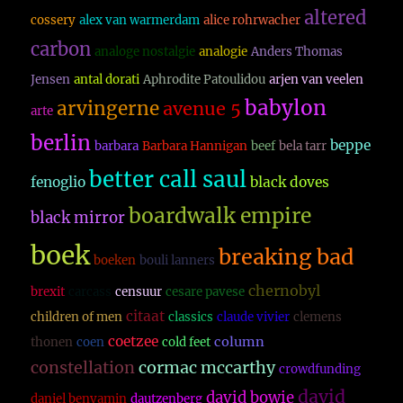
altered
cossery
alex van warmerdam
alice rohrwacher
carbon
analoge nostalgie
analogie
Anders Thomas
Jensen
antal dorati
Aphrodite Patoulidou
arjen van veelen
babylon
arvingerne
avenue 5
arte
berlin
beppe
barbara
Barbara Hannigan
beef
bela tarr
better call saul
fenoglio
black doves
boardwalk empire
black mirror
boek
breaking bad
boeken
bouli lanners
chernobyl
brexit
carcass
censuur
cesare pavese
citaat
children of men
classics
claude vivier
clemens
coetzee
column
thonen
coen
cold feet
constellation
cormac mccarthy
crowdfunding
david
david bowie
daniel benyamin
dautzenberg