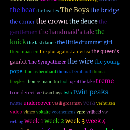
The Boys
the bear
the bridge
the beatles
the crown
the deuce
the
the corner
the
the handmaid's tale
gentlemen
knick
the little drummer girl
the last dance
the queen's
theo maassen
the plot against america
the wire
the young
gambit
The Sympathizer
pope
thomas bernhard
thomas bernhardt
thomas
treme
hoepker
thomas mann
tm
tool
top of the lake
twin peaks
true detective
twan huys
twin
vera
undercover
twitter
vasili grossman
verhuizen
video
vimeo
voltaire
voornemens
vpro
vrijheid
vw
week 1
week 2
week 3
week 4
weblog