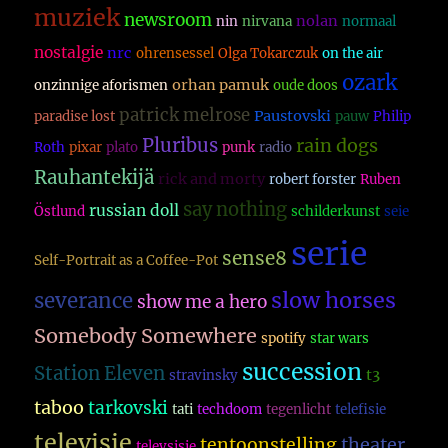
muziek
newsroom
nolan
nin
nirvana
normaal
nostalgie
nrc
ohrensessel
Olga Tokarczuk
on the air
ozark
orhan pamuk
onzinnige aforismen
oude doos
patrick melrose
Paustovski
paradise lost
pauw
Philip
Pluribus
rain dogs
Roth
pixar
plato
punk
radio
Rauhantekijä
rick and morty
robert forster
Ruben
say nothing
russian doll
Östlund
schilderkunst
seie
serie
sense8
Self-Portrait as a Coffee-Pot
slow horses
severance
show me a hero
Somebody Somewhere
spotify
star wars
succession
Station Eleven
t3
stravinsky
taboo
tarkovski
tati
techdoom
tegenlicht
telefisie
televisie
theater
tentoonstelling
televsisie