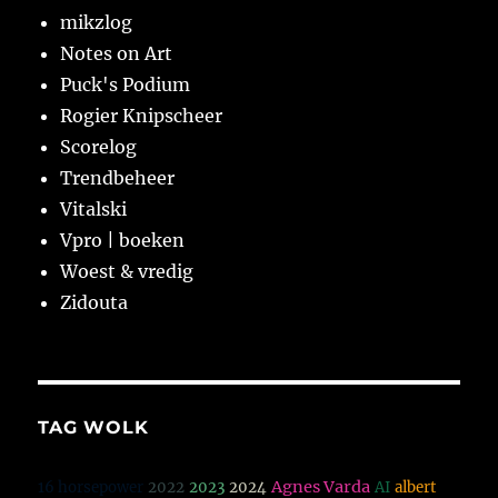
mikzlog
Notes on Art
Puck's Podium
Rogier Knipscheer
Scorelog
Trendbeheer
Vitalski
Vpro | boeken
Woest & vredig
Zidouta
TAG WOLK
Agnes Varda
16 horsepower
2022
2023
2024
AI
albert