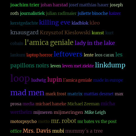
joachim trier
johan harstad
josef matthias hauer
joseph
roth
journalistiek
julian radlmaier
juliette binoche
kaizer
killing eve
kleo
kerstgedachte
kladblok
knausgard
Krzysztof Kieslowski
kunst
kurt
l'amica geniale
lady in the lake
cobain
leftovers
les
lankum
laptop horror
lente
leos carax
linkdump
papillons noirs
leven
leven met ziekte
loop
lupin
ludwig
l´amica geniale
made in europe
mad men
matrix
mark frost
mattias desmet
max
micha
prosa
media
michael haneke
Michael Zeeman
wertheim
mijmeringen
mijmeren
Mike Leigh
mr. robot
motorpsycho
motto
mr bates vs the post
Mrs. Davis
mubi
mummy´s a tree
office