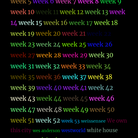
week 5
week 6
week 7
week 8
week 9
week 10
week 11
week 12
week 13
week
14
week 15
week 16
week 17
week 18
week 19
week 20
week 21
week 22
week 23
week 26
week 24
week 25
week 27
week 28
week 29
week 30
week 31
week 32
week 33
week 34
week 35
week 36
week 37
week 38
week 39
week 40
week 41
week 42
week 43
week 44
week 45
week 46
week 47
week 48
week 49
week 50
week 51
week 52
We own
week 53
weissensee
this city
white house
westworld
wes anderson