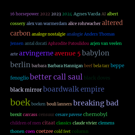
Agnes Varda
16 horsepower
2022
2023
2024
AI
albert
altered
cossery
alex van warmerdam
alice rohrwacher
carbon
analoge nostalgie
analogie
Anders Thomas
Jensen
antal dorati
Aphrodite Patoulidou
arjen van veelen
babylon
arvingerne
avenue 5
arte
berlin
beppe
barbara
Barbara Hannigan
beef
bela tarr
better call saul
fenoglio
black doves
boardwalk empire
black mirror
boek
breaking bad
boeken
bouli lanners
chernobyl
brexit
carcass
censuur
cesare pavese
citaat
children of men
classics
claude vivier
clemens
coetzee
column
thonen
coen
cold feet