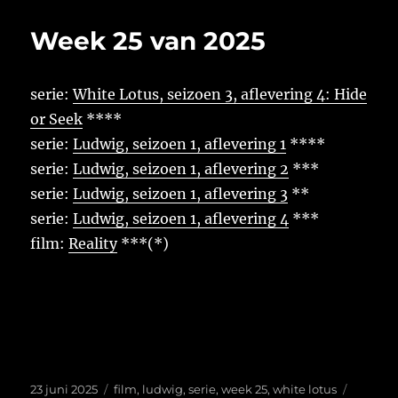
Huys
Week 25 van 2025
serie:
White Lotus, seizoen 3, aflevering 4: Hide
or Seek
****
serie:
Ludwig, seizoen 1, aflevering 1
****
serie:
Ludwig, seizoen 1, aflevering 2
***
serie:
Ludwig, seizoen 1, aflevering 3
**
serie:
Ludwig, seizoen 1, aflevering 4
***
film:
Reality
***(*)
Geplaatst
Tags
23 juni 2025
film
,
ludwig
,
serie
,
week 25
,
white lotus