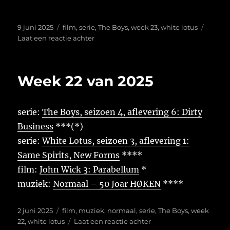
Geplaatst
Tags
9 juni 2025
film
,
serie
,
The Boys
,
week 23
,
white lotus
op
op
Laat een reactie achter
Week
23
van
Week 22 van 2025
2025
serie:
The Boys, seizoen 4, aflevering 6: Dirty
Business
***(*)
serie:
White Lotus, seizoen 3, aflevering 1:
Same Spirits, New Forms
****
film:
John Wick 3: Parabellum
*
muziek:
Normaal – 50 Joar HØKEN
****
Geplaatst
Tags
2 juni 2025
film
,
muziek
,
normaal
,
serie
,
The Boys
,
week
op
op
22
,
white lotus
Laat een reactie achter