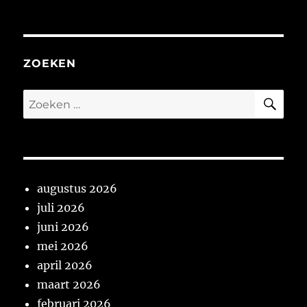
Week
22
van
2025
ZOEKEN
ZO
Zoeken
naar:
augustus 2026
juli 2026
juni 2026
mei 2026
april 2026
maart 2026
februari 2026