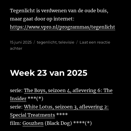
Tegenlicht is verdwenen van de oude buis,
maar gaat door op internet:
https://www.vpro.nl/programmas/tegenlicht
Geplaatst
Tags
15 juni 2025
tegenlicht
,
televisie
Laat een reactie
op
op
achter
Tegenlicht
Week 23 van 2025
serie:
The Boys, seizoen 4, aflevering 6: The
Insider
***(*)
serie:
White Lotus, seizoen 3, aflevering 2:
Special Treatments
****
film:
Gouzhen
(Black Dog) ****(*)