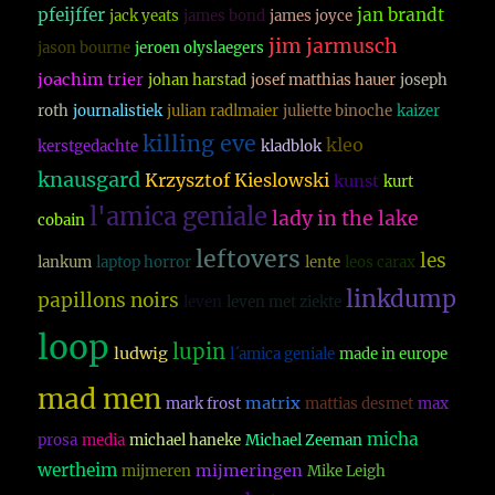
pfeijffer
jan brandt
jack yeats
james bond
james joyce
jim jarmusch
jason bourne
jeroen olyslaegers
joachim trier
johan harstad
josef matthias hauer
joseph
roth
journalistiek
julian radlmaier
juliette binoche
kaizer
killing eve
kleo
kerstgedachte
kladblok
knausgard
Krzysztof Kieslowski
kunst
kurt
l'amica geniale
lady in the lake
cobain
leftovers
les
lankum
laptop horror
lente
leos carax
linkdump
papillons noirs
leven
leven met ziekte
loop
lupin
ludwig
l´amica geniale
made in europe
mad men
matrix
mark frost
mattias desmet
max
micha
prosa
media
michael haneke
Michael Zeeman
wertheim
mijmeringen
mijmeren
Mike Leigh