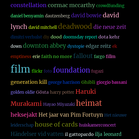
constellation
cormac mccarthy
crowdfunding
david
david bowie
daniel benyamin
dautzenberg
deadwood
lynch
die neue zeit
david mitchell
dood
dota kehr
dimitri verhulst
diy
doomsday report
downton abbey
edgar reitz
down
dystopie
ek
fallout
faith no more
emptiness
erie
fargo
fillm
film
foundation
flickr
foto
fugazi
generation kill
Ghibli
george harrison
giorgio bassani
Haruki
Gösta
golden oldie
harry potter
heimat
Murakami
Hayao Miyazaki
heksejakt
Het jaar van Pim Fortuyn
Het nieuwe
house of cards
leiderschap
huiskamerconcert
Händelser vid vatten
ilja leonard
il gattopardo