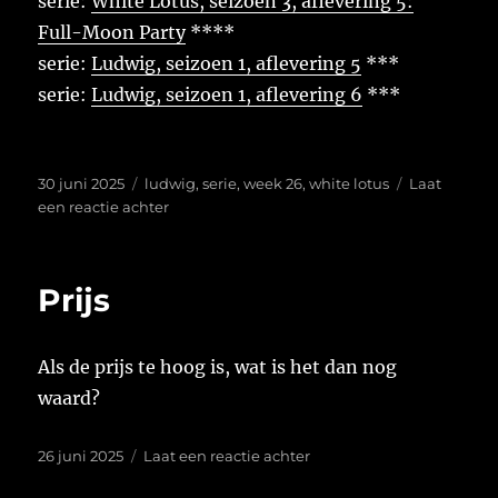
serie:
White Lotus, seizoen 3, aflevering 5:
Full-Moon Party
****
serie:
Ludwig, seizoen 1, aflevering 5
***
serie:
Ludwig, seizoen 1, aflevering 6
***
Geplaatst
Tags
30 juni 2025
ludwig
,
serie
,
week 26
,
white lotus
Laat
op
op
een reactie achter
Week
26
van
Prijs
2025
Als de prijs te hoog is, wat is het dan nog
waard?
Geplaatst
op
26 juni 2025
Laat een reactie achter
op
Prijs