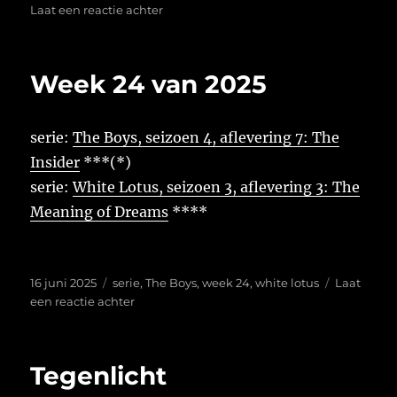
op
op
Laat een reactie achter
Week
25
van
Week 24 van 2025
2025
serie:
The Boys, seizoen 4, aflevering 7: The
Insider
***(*)
serie:
White Lotus, seizoen 3, aflevering 3: The
Meaning of Dreams
****
Geplaatst
Tags
16 juni 2025
serie
,
The Boys
,
week 24
,
white lotus
Laat
op
op
een reactie achter
Week
24
van
Tegenlicht
2025