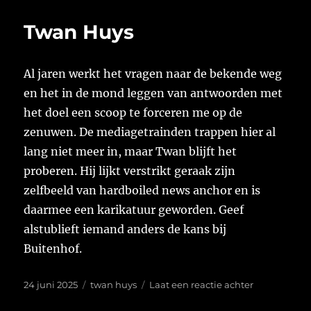
Twan Huys
Al jaren werkt het vragen naar de bekende weg
en het in de mond leggen van antwoorden met
het doel een scoop te forceren me op de
zenuwen. De mediagetrainden trappen hier al
lang niet meer in, maar Twan blijft het
proberen. Hij lijkt verstrikt geraak zijn
zelfbeeld van hardboiled news anchor en is
daarmee een karikatuur geworden. Geef
alstublieft iemand anders de kans bij
Buitenhof.
Geplaatst
Tags
op
24 juni 2025
twan huys
Laat een reactie achter
op
Twan