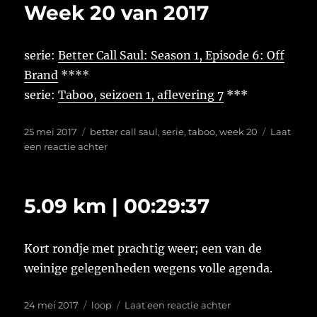
Week 20 van 2017
2017
serie:
Better Call Saul: Season 1, Episode 6: Off
Brand
****
serie:
Taboo, seizoen 1, aflevering 7
***
Geplaatst
Tags
25 mei 2017
better call saul
,
serie
,
taboo
,
week 20
Laat
op
op
een reactie achter
Week
20
van
5.09 km | 00:29:37
2017
Kort rondje met prachtig weer; een van de
weinige gelegenheden wegens volle agenda.
Geplaatst
Tags
op
24 mei 2017
loop
Laat een reactie achter