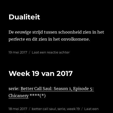
op
5.09
km
|
Dualiteit
00:29:37
De eeuwige strijd tussen schoonheid zien in het
perfecte en dit zien in het onvolkomene.
Geplaatst
op
19 mei 2017
Laat een reactie achter
op
Dualiteit
Week 19 van 2017
serie:
Better Call Saul: Season 1, Episode 5:
Chicanery
****(*)
Geplaatst
Tags
18 mei 2017
better call saul
,
serie
,
week 19
Laat een