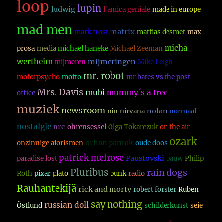
loop
lupin
ludwig
l´amica geniale
made in europe
mad men
matrix
mark frost
mattias desmet
max
micha
prosa
media
michael haneke
Michael Zeeman
wertheim
mijmeringen
mijmeren
Mike Leigh
mr. robot
motorpsycho
motto
mr bates vs the post
Mrs. Davis
mubi
mummy´s a tree
office
muziek
newsroom
nolan
nin
nirvana
normaal
nostalgie
nrc
ohrensessel
Olga Tokarczuk
on the air
ozark
orhan pamuk
onzinnige aforismen
oude doos
patrick melrose
Paustovski
paradise lost
pauw
Philip
Pluribus
rain dogs
Roth
pixar
plato
punk
radio
Rauhantekijä
rick and morty
robert forster
Ruben
say nothing
russian doll
Östlund
schilderkunst
seie