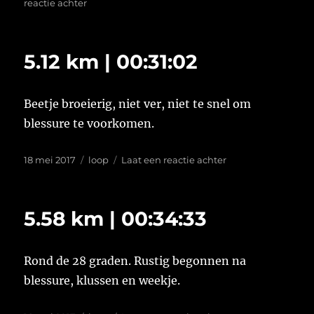
op
op
reactie achter
Week
19
van
5.12 km | 00:31:02
2017
Beetje broeierig, niet ver, niet te snel om
blessure te voorkomen.
Geplaatst
Tags
op
18 mei 2017
loop
Laat een reactie achter
op
5.12
km
|
5.58 km | 00:34:33
00:31:02
Rond de 28 graden. Rustig begonnen na
blessure, klussen en weekje.