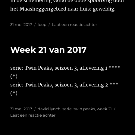
In de schemering vanaf de oude spoorbrug door
het Maasheggengebied naar huis: geweldig.
Geplaatst
Tags
op
31 mei 2017
loop
Laat een reactie achter
op
6.83
km
|
Week 21 van 2017
00:39:49
serie:
Twin Peaks, seizoen 3, aflevering 1
****
(*)
serie:
Twin Peaks, seizoen 3, aflevering 2
***
(*)
Geplaatst
Tags
31 mei 2017
david lynch
,
serie
,
twin peaks
,
week 21
op
op
Laat een reactie achter
Week
21
van