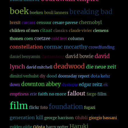
boek
breaking bad
boeken
bouli lanners
chernobyl
brexit
carcass
censuur
cesare pavese
citaat
children of men
classics
claude vivier
clemens
coetzee
column
thonen
coen
cold feet
constellation
cormac mccarthy
crowdfunding
david
david bowie
daniel benyamin
dautzenberg
deadwood
lynch
die neue zeit
david mitchell
dood
dota kehr
dimitri verhulst
diy
doomsday report
downton abbey
edgar reitz
down
dystopie
ek
fallout
faith no more
emptiness
erie
fargo
fillm
film
foundation
flickr
foto
fugazi
generation kill
Ghibli
george harrison
giorgio bassani
Haruki
Gösta
golden oldie
harry potter