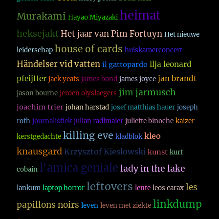
heimat
Murakami
Hayao Miyazaki
heksejakt
Het jaar van Pim Fortuyn
Het nieuwe
house of cards
leiderschap
huiskamerconcert
Händelser vid vatten
ilja leonard
il gattopardo
pfeijffer
jan brandt
jack yeats
james bond
james joyce
jim jarmusch
jason bourne
jeroen olyslaegers
joachim trier
johan harstad
josef matthias hauer
joseph
roth
journalistiek
julian radlmaier
juliette binoche
kaizer
killing eve
kleo
kerstgedachte
kladblok
knausgard
Krzysztof Kieslowski
kunst
kurt
l'amica geniale
lady in the lake
cobain
leftovers
les
lankum
laptop horror
lente
leos carax
linkdump
papillons noirs
leven
leven met ziekte