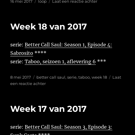
Geplaatst
Tags
op
16 mei 2017
loop
Laat een reactie achter
op
5.58
km
|
Week 18 van 2017
00:34:33
serie:
Better Call Saul: Season 1, Episode 4:
Sabrosito
****
serie:
Taboo, seizoen 1, aflevering 6
***
Geplaatst
Tags
8 mei 2017
better call saul
,
serie
,
taboo
,
week 18
Laat
op
op
een reactie achter
Week
18
van
Week 17 van 2017
2017
serie:
Better Call Saul: Season 3, Episode 3: