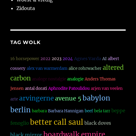
Zidouta
TAG WOLK
Agnes Varda
16 horsepower
2022
2023
2024
AI
albert
altered
cossery
alex van warmerdam
alice rohrwacher
carbon
analoge nostalgie
analogie
Anders Thomas
Jensen
antal dorati
Aphrodite Patoulidou
arjen van veelen
babylon
arvingerne
avenue 5
arte
berlin
beppe
barbara
Barbara Hannigan
beef
bela tarr
better call saul
fenoglio
black doves
boardwalk empire
black mirror