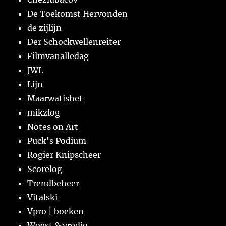
De Toekomst Hervonden
de zijlijn
Der Schockwellenreiter
Filmvanalledag
JWL
Lijn
Maarwatishet
mikzlog
Notes on Art
Puck's Podium
Rogier Knipscheer
Scorelog
Trendbeheer
Vitalski
Vpro | boeken
Woest & vredig