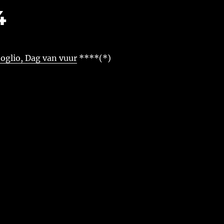
4
oglio, Dag van vuur
****(*)