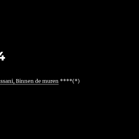
4
assani, Binnen de muren
****(*)