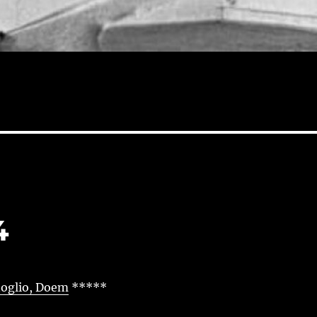
4
oglio, Doem
*****