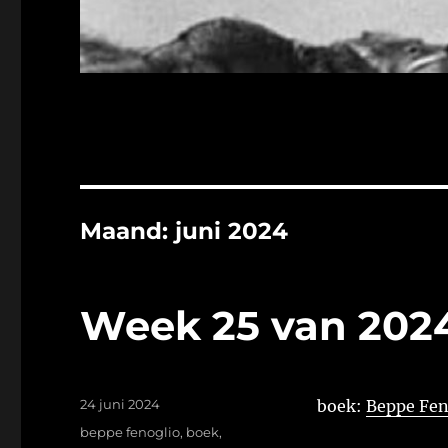
Maand:
juni 2024
Week 25 van 202
Geplaatst
24 juni 2024
boek:
Beppe Fen
op
Tags
beppe fenoglio
,
boek
,