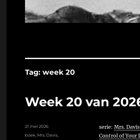
Tag:
week 20
Week 20 van 202
Geplaatst
21 mei 2026
serie:
Mrs. Davis
op
Tags
boek
,
Mrs. Davis
,
Control of Your 