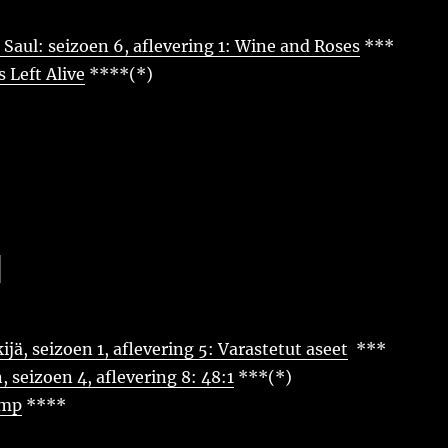
l Saul: seizoen 6, aflevering 1: Wine and Roses
***
 Left Alive
****(*)
1
jä, seizoen 1, aflevering 5: Varastetut aseet
***
 seizoen 4, aflevering 8: 48:1
***(*)
ump
****