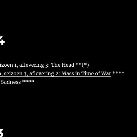
4
eizoen 1, aflevering 3: The Head
**(*)
, seizoen 3, aflevering 2: Mass in Time of War
****
f Sadness
****
3