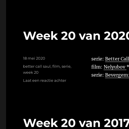
20
van
2021
Week 20 van 202
Geplaatst
18 mei 2020
serie:
Better Cal
op
Tags
better call saul
,
film
,
serie
,
film:
Nelyubov
week 20
serie:
Bevergem: 
op
Laat een reactie achter
Week
20
van
2020
Week 20 van 201