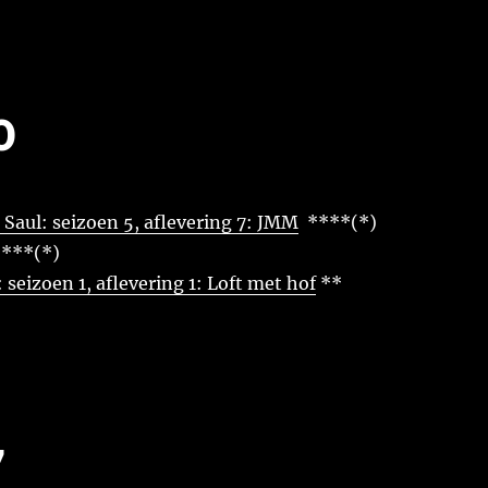
0
l Saul: seizoen 5, aflevering 7: JMM
****(*)
****(*)
seizoen 1, aflevering 1: Loft met hof
**
7