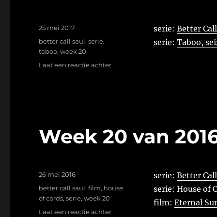
Geplaatst
25 mei 2017
serie:
Better Cal
op
Tags
better call saul
,
serie
,
serie:
Taboo, sei
taboo
,
week 20
op
Laat een reactie achter
Week
20
van
2017
Week 20 van 201
Geplaatst
26 mei 2016
serie:
Better Call
op
Tags
better call saul
,
film
,
house
serie:
House of C
of cards
,
serie
,
week 20
film:
Eternal Su
op
Laat een reactie achter