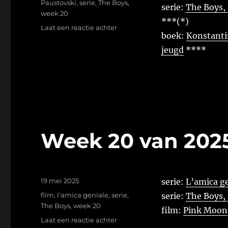
Paustovski
,
serie
,
The Boys
,
serie:
The Boys, 
week 20
***(*)
op
Laat een reactie achter
boek:
Konstantin
Week
20
jeugd
****
van
2026
Week 20 van 202
Geplaatst
19 mei 2025
serie:
L’amica ge
op
Tags
film
,
l'amica geniale
,
serie
,
serie:
The Boys, 
The Boys
,
week 20
film:
Pink Moon
op
Laat een reactie achter