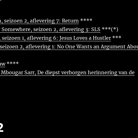
, seizoen 2, aflevering 7: Return
****
Somewhere, seizoen 2, aflevering 3: SLS
***(*)
 seizoen 1, aflevering 6: Jesus Loves a Hustler
***
 seizoen 2, aflevering 1: No One Wants an Argument Abo
aw
****
bougar Sarr, De diepst verborgen herinnering van de
2