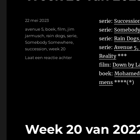
Geplaatst
22 mei 2023
serie:
Succession
op
Tags
avenue 5
,
boek
,
film
,
jim
serie:
Somebody 
jarmusch
,
rain dogs
,
serie
,
serie:
Rain Dogs,
Somebody Somewhere
,
serie:
Avenue 5,
succession
,
week 20
Reality
***
op
Laat een reactie achter
Week
film:
Down by L
20
boek:
Mohamed M
van
mens
****(*)
2023
Week 20 van 202