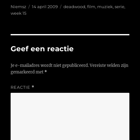
Auteur
Geplaatst
Tags
Niemsz
14 april 2009
deadwood
,
film
,
muziek
,
serie
,
op
week 15
Geef een reactie
Je e-mailadres wordt niet gepubliceerd.
Vereiste velden zijn
gemarkeerd met
*
REACTIE
*