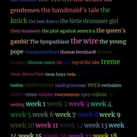
the
the handmaid's tale
gentlemen
knick
the little drummer girl
the last dance
the queen's
theo maassen
the plot against america
the wire
the young
gambit
The Sympathizer
pope
thomas bernhard
thomas bernhardt
thomas
treme
hoepker
thomas mann
tm
tool
top of the lake
twin peaks
true detective
twan huys
twin
vera
undercover
twitter
vasili grossman
verhuizen
video
vimeo
voltaire
voornemens
vpro
vrijheid
vw
week 1
week 2
week 3
week 4
weblog
week 5
week 6
week 7
week 8
week 9
week 10
week 11
week 12
week 13
week
14
week 15
week 16
week 17
week 18