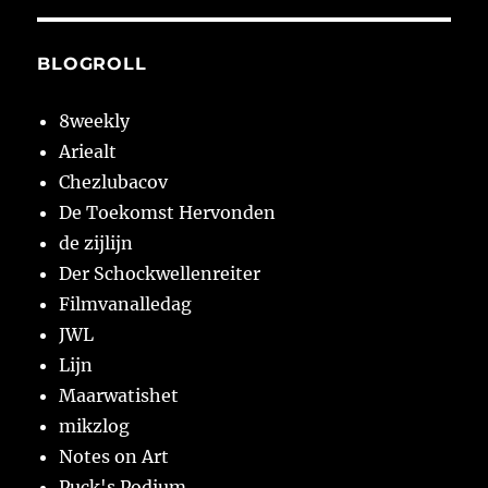
BLOGROLL
8weekly
Ariealt
Chezlubacov
De Toekomst Hervonden
de zijlijn
Der Schockwellenreiter
Filmvanalledag
JWL
Lijn
Maarwatishet
mikzlog
Notes on Art
Puck's Podium