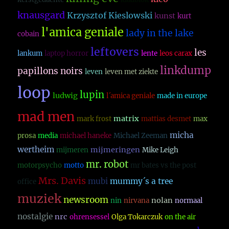
knausgard
Krzysztof Kieslowski
kunst
kurt
l'amica geniale
lady in the lake
cobain
leftovers
les
lankum
laptop horror
lente
leos carax
linkdump
papillons noirs
leven
leven met ziekte
loop
lupin
ludwig
l´amica geniale
made in europe
mad men
matrix
mark frost
mattias desmet
max
micha
prosa
media
michael haneke
Michael Zeeman
wertheim
mijmeringen
mijmeren
Mike Leigh
mr. robot
motorpsycho
motto
mr bates vs the post
Mrs. Davis
mubi
mummy´s a tree
office
muziek
newsroom
nolan
nin
nirvana
normaal
nostalgie
nrc
ohrensessel
Olga Tokarczuk
on the air