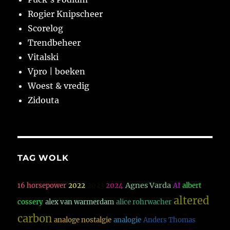
Rogier Knipscheer
Scorelog
Trendbeheer
Vitalski
Vpro | boeken
Woest & vredig
Zidouta
TAG WOLK
Agnes Varda
16 horsepower
2022
2023
2024
AI
albert
altered
cossery
alex van warmerdam
alice rohrwacher
carbon
analoge nostalgie
analogie
Anders Thomas