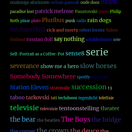
ozark
orhan pamuk
onzinnige aforismen
oude doos
patrick melrose
Paustovski
paradise lost
pauw
Philip
Pluribus
rain dogs
Roth
pixar
plato
punk
radio
Rauhantekijä
rick and morty
robert forster
Ruben
say nothing
russian doll
Östlund
schilderkunst
seie
serie
sense8
Self-Portrait as a Coffee-Pot
slow horses
severance
show me a hero
Somebody Somewhere
spotify
star wars
succession
Station Eleven
t3
stravinsky
taboo
tarkovski
tati
techdoom
tegenlicht
telefisie
televisie
theater
tentoonstelling
televsisie
The Boys
the bear
the bridge
the beatles
the crown
the deuce
the
the corner