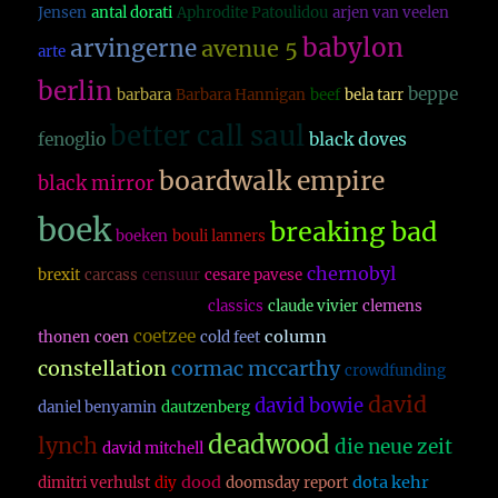
Jensen
antal dorati
Aphrodite Patoulidou
arjen van veelen
babylon
arvingerne
avenue 5
arte
berlin
beppe
barbara
Barbara Hannigan
beef
bela tarr
better call saul
fenoglio
black doves
boardwalk empire
black mirror
boek
breaking bad
boeken
bouli lanners
chernobyl
brexit
carcass
censuur
cesare pavese
citaat
children of men
classics
claude vivier
clemens
coetzee
column
thonen
coen
cold feet
constellation
cormac mccarthy
crowdfunding
david
david bowie
daniel benyamin
dautzenberg
deadwood
lynch
die neue zeit
david mitchell
dood
dota kehr
dimitri verhulst
diy
doomsday report