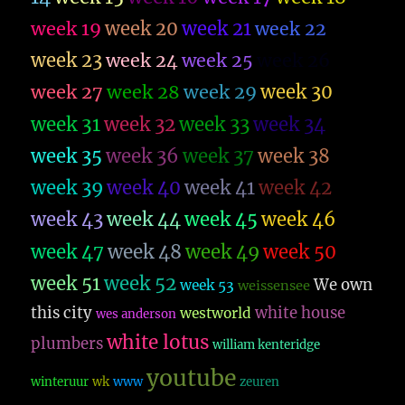
week 19
week 20
week 21
week 22
week 23
week 26
week 24
week 25
week 27
week 28
week 29
week 30
week 31
week 32
week 33
week 34
week 35
week 36
week 37
week 38
week 39
week 40
week 41
week 42
week 43
week 44
week 45
week 46
week 47
week 48
week 49
week 50
week 51
week 52
We own
week 53
weissensee
this city
white house
westworld
wes anderson
white lotus
plumbers
william kenteridge
youtube
winteruur
wk
www
zeuren