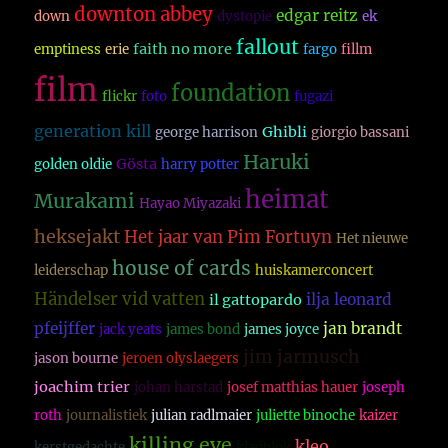
downton abbey
edgar reitz
down
dystopie
ek
fallout
faith no more
emptiness
erie
fargo
fillm
film
foundation
flickr
foto
fugazi
generation kill
Ghibli
george harrison
giorgio bassani
Haruki
Gösta
golden oldie
harry potter
heimat
Murakami
Hayao Miyazaki
heksejakt
Het jaar van Pim Fortuyn
Het nieuwe
house of cards
leiderschap
huiskamerconcert
Händelser vid vatten
ilja leonard
il gattopardo
pfeijffer
jan brandt
jack yeats
james bond
james joyce
jim jarmusch
jason bourne
jeroen olyslaegers
joachim trier
johan harstad
josef matthias hauer
joseph
roth
journalistiek
julian radlmaier
juliette binoche
kaizer
killing eve
kleo
kerstgedachte
kladblok