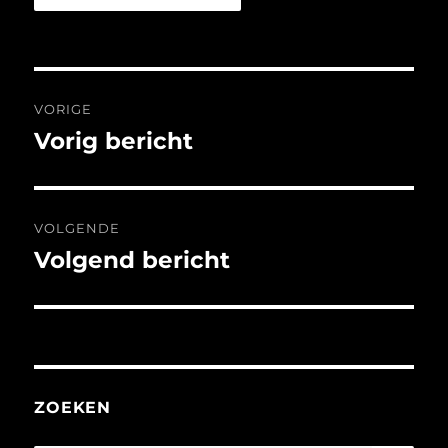
Bericht
VORIGE
navigatie
Vorig bericht
Vorig
bericht:
VOLGENDE
Volgend bericht
Volgend
bericht:
ZOEKEN