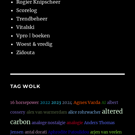
Rogier Knipscheer
Scorelog
Trendbeheer
Vitalski
Vpro | boeken
Woest & vredig
Zidouta
TAG WOLK
Agnes Varda
16 horsepower
2022
2023
2024
AI
albert
altered
cossery
alex van warmerdam
alice rohrwacher
carbon
analoge nostalgie
analogie
Anders Thomas
Jensen
antal dorati
Aphrodite Patoulidou
arjen van veelen