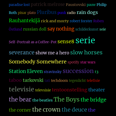
patrick melrose
Paustovski
paradise lost
pauw
Philip
Pluribus
rain dogs
Roth
pixar
plato
punk
radio
Rauhantekijä
rick and morty
robert forster
Ruben
say nothing
russian doll
Östlund
schilderkunst
seie
serie
sense8
Self-Portrait as a Coffee-Pot
slow horses
severance
show me a hero
Somebody Somewhere
spotify
star wars
succession
Station Eleven
t3
stravinsky
taboo
tarkovski
tati
techdoom
tegenlicht
telefisie
televisie
theater
tentoonstelling
televsisie
The Boys
the bear
the bridge
the beatles
the crown
the deuce
the
the corner