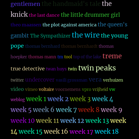
the
the handmaid's tale
gentlemen
knick
the little drummer girl
the last dance
the queen's
theo maassen
the plot against america
the wire
the young
gambit
The Sympathizer
pope
thomas bernhard
thomas bernhardt
thomas
treme
hoepker
thomas mann
tm
tool
top of the lake
twin peaks
true detective
twan huys
twin
vera
undercover
twitter
vasili grossman
verhuizen
video
vimeo
voltaire
voornemens
vpro
vrijheid
vw
week 1
week 2
week 3
week 4
weblog
week 5
week 6
week 7
week 8
week 9
week 10
week 11
week 12
week 13
week
14
week 15
week 16
week 17
week 18