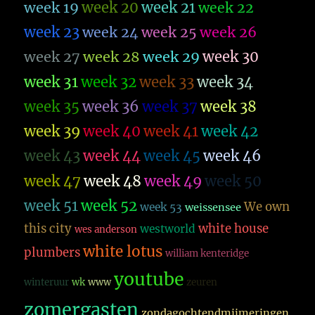
week 19
week 20
week 21
week 22
week 23
week 26
week 24
week 25
week 27
week 28
week 29
week 30
week 31
week 32
week 33
week 34
week 35
week 36
week 37
week 38
week 39
week 40
week 41
week 42
week 43
week 44
week 45
week 46
week 47
week 48
week 49
week 50
week 51
week 52
We own
week 53
weissensee
this city
white house
westworld
wes anderson
white lotus
plumbers
william kenteridge
youtube
winteruur
wk
www
zeuren
zomergasten
zondagochtendmijmeringen