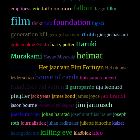
fallout
faith no more
emptiness
erie
fargo
fillm
film
foundation
flickr
foto
fugazi
generation kill
Ghibli
george harrison
giorgio bassani
Haruki
Gösta
golden oldie
harry potter
heimat
Murakami
Hayao Miyazaki
heksejakt
Het jaar van Pim Fortuyn
Het nieuwe
house of cards
leiderschap
huiskamerconcert
Händelser vid vatten
ilja leonard
il gattopardo
pfeijffer
jan brandt
jack yeats
james bond
james joyce
jim jarmusch
jason bourne
jeroen olyslaegers
joachim trier
johan harstad
josef matthias hauer
joseph
roth
journalistiek
julian radlmaier
juliette binoche
kaizer
killing eve
kleo
kerstgedachte
kladblok