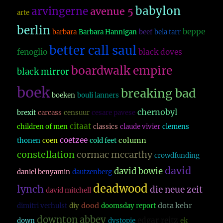
babylon
arvingerne
avenue 5
arte
berlin
beppe
barbara
Barbara Hannigan
beef
bela tarr
better call saul
fenoglio
black doves
boardwalk empire
black mirror
boek
breaking bad
boeken
bouli lanners
chernobyl
brexit
carcass
censuur
cesare pavese
citaat
children of men
classics
claude vivier
clemens
coetzee
column
thonen
coen
cold feet
constellation
cormac mccarthy
crowdfunding
david
david bowie
daniel benyamin
dautzenberg
deadwood
lynch
die neue zeit
david mitchell
dood
dota kehr
dimitri verhulst
diy
doomsday report
downton abbey
edgar reitz
down
dystopie
ek