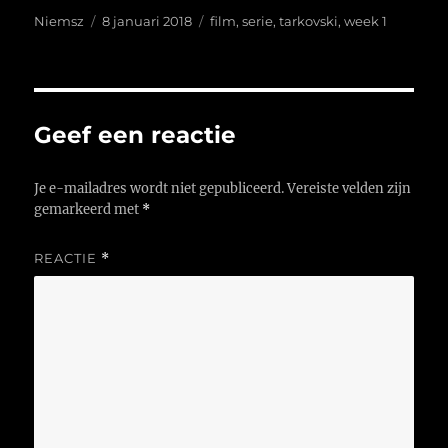
Auteur
Geplaatst
Tags
Niemsz
8 januari 2018
film
,
serie
,
tarkovski
,
week 1
op
Geef een reactie
Je e-mailadres wordt niet gepubliceerd.
Vereiste velden zijn
gemarkeerd met
*
REACTIE
*