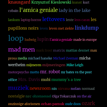
knausgard
Krzysztof Kieslowski
kunst
kurt
l'amica geniale
lady in the lake
cobain
leftovers
les
lankum
laptop horror
lente
leos carax
linkdump
papillons noirs
leven
leven met ziekte
loop
lupin
ludwig
l´amica geniale
made in europe
mad men
matrix
mark frost
mattias desmet
max
micha
prosa
media
michael haneke
Michael Zeeman
wertheim
mijmeringen
mijmeren
Mike Leigh
mr. robot
motorpsycho
motto
mr bates vs the post
Mrs. Davis
mubi
mummy´s a tree
office
muziek
newsroom
nolan
nin
nirvana
normaal
nostalgie
nrc
ohrensessel
Olga Tokarczuk
on the air
ozark
orhan pamuk
onzinnige aforismen
oude doos