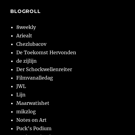
BLOGROLL
8weekly
Ariealt
Chezlubacov
De Toekomst Hervonden
de zijlijn
Der Schockwellenreiter
Filmvanalledag
JWL
Lijn
Maarwatishet
mikzlog
Notes on Art
Puck's Podium