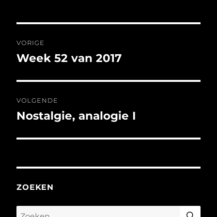
Bericht
VORIGE
navigatie
Week 52 van 2017
Vorig
bericht:
VOLGENDE
Nostalgie, analogie I
Volgend
bericht:
ZOEKEN
ZO
Zoeken