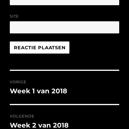
SITE
Bericht
VORIGE
navigatie
Week 1 van 2018
Vorig
bericht:
VOLGENDE
Week 2 van 2018
Volgend