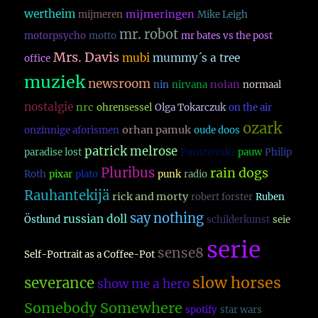
wertheim
mijmeringen
mijmeren
Mike Leigh
mr. robot
motorpsycho
motto
mr bates vs the post
Mrs. Davis
mubi
mummy´s a tree
office
muziek
newsroom
nolan
nin
nirvana
normaal
nostalgie
nrc
ohrensessel
Olga Tokarczuk
on the air
ozark
orhan pamuk
onzinnige aforismen
oude doos
patrick melrose
Paustovski
paradise lost
pauw
Philip
Pluribus
rain dogs
Roth
pixar
plato
punk
radio
Rauhantekijä
rick and morty
robert forster
Ruben
say nothing
russian doll
Östlund
schilderkunst
seie
serie
sense8
Self-Portrait as a Coffee-Pot
slow horses
severance
show me a hero
Somebody Somewhere
spotify
star wars