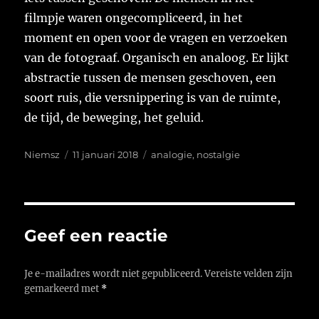
filmpje waren ongecompliceerd, in het
moment en open voor de vragen en verzoeken
van de fotograaf. Organisch en analoog. Er lijkt
abstractie tussen de mensen geschoven, een
soort ruis, die versnippering is van de ruimte,
de tijd, de beweging, het geluid.
Auteur
Geplaatst
Tags
Niemsz
11 januari 2018
analogie
,
nostalgie
op
Geef een reactie
Je e-mailadres wordt niet gepubliceerd.
Vereiste velden zijn
gemarkeerd met
*