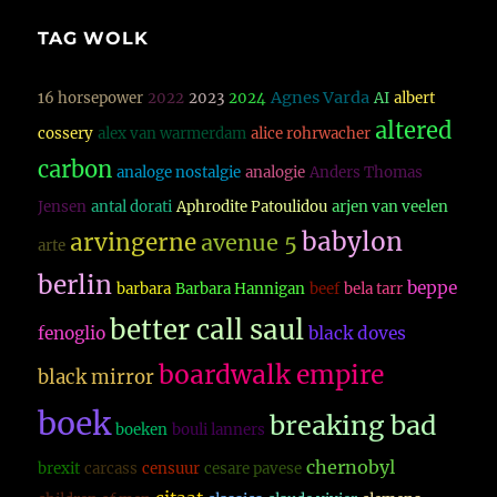
TAG WOLK
Agnes Varda
16 horsepower
2022
2023
2024
AI
albert
altered
cossery
alex van warmerdam
alice rohrwacher
carbon
analoge nostalgie
analogie
Anders Thomas
Jensen
antal dorati
Aphrodite Patoulidou
arjen van veelen
babylon
arvingerne
avenue 5
arte
berlin
beppe
barbara
Barbara Hannigan
beef
bela tarr
better call saul
fenoglio
black doves
boardwalk empire
black mirror
boek
breaking bad
boeken
bouli lanners
chernobyl
brexit
carcass
censuur
cesare pavese