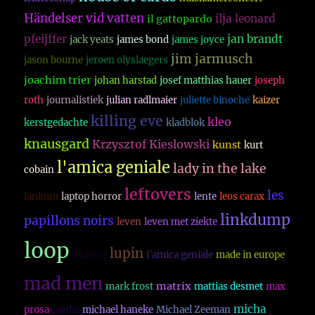
Händelser vid vatten
ilja leonard
il gattopardo
pfeijffer
jan brandt
jack yeats
james bond
james joyce
jim jarmusch
jason bourne
jeroen olyslaegers
joachim trier
johan harstad
josef matthias hauer
joseph
roth
journalistiek
julian radlmaier
juliette binoche
kaizer
killing eve
kleo
kerstgedachte
kladblok
knausgard
Krzysztof Kieslowski
kunst
kurt
l'amica geniale
lady in the lake
cobain
leftovers
les
lankum
laptop horror
lente
leos carax
linkdump
papillons noirs
leven
leven met ziekte
loop
lupin
ludwig
l´amica geniale
made in europe
mad men
matrix
mark frost
mattias desmet
max
micha
prosa
media
michael haneke
Michael Zeeman