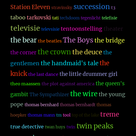
succession
Station Eleven
t3
stravinsky
taboo
tarkovski
tati
techdoom
tegenlicht
telefisie
televisie
theater
tentoonstelling
televsisie
The Boys
the bear
the bridge
the beatles
the crown
the deuce
the
the corner
the
the handmaid's tale
gentlemen
knick
the little drummer girl
the last dance
the queen's
theo maassen
the plot against america
the wire
the young
gambit
The Sympathizer
pope
thomas bernhard
thomas bernhardt
thomas
treme
hoepker
thomas mann
tm
tool
top of the lake
twin peaks
true detective
twan huys
twin