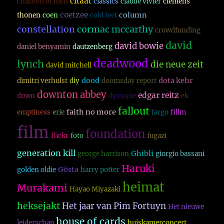
citaat
children of men
classics
claude vivier
clemens
coetzee
column
thonen
coen
cold feet
constellation
cormac mccarthy
crowdfunding
david
david bowie
daniel benyamin
dautzenberg
deadwood
lynch
die neue zeit
david mitchell
dood
dota kehr
dimitri verhulst
diy
doomsday report
downton abbey
edgar reitz
down
dystopie
ek
fallout
faith no more
emptiness
erie
fargo
fillm
film
foundation
flickr
foto
fugazi
generation kill
Ghibli
george harrison
giorgio bassani
Haruki
Gösta
golden oldie
harry potter
heimat
Murakami
Hayao Miyazaki
heksejakt
Het jaar van Pim Fortuyn
Het nieuwe
house of cards
leiderschap
huiskamerconcert