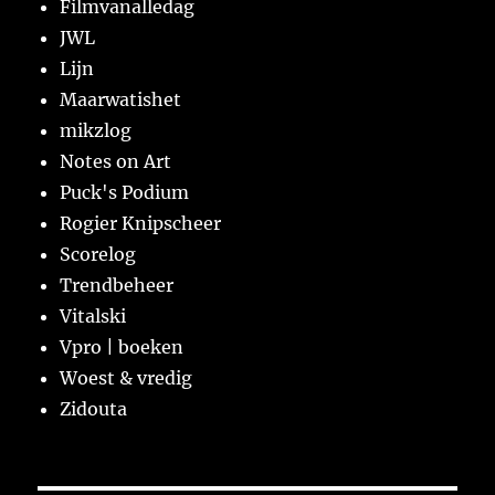
Filmvanalledag
JWL
Lijn
Maarwatishet
mikzlog
Notes on Art
Puck's Podium
Rogier Knipscheer
Scorelog
Trendbeheer
Vitalski
Vpro | boeken
Woest & vredig
Zidouta