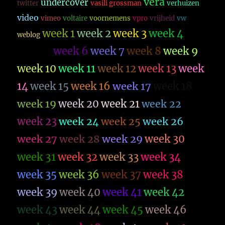
vera
undercover
twitter
vasili grossman
verhuizen
video
vimeo
voltaire
voornemens
vpro
vrijheid
vw
week 1
week 2
week 3
week 4
weblog
week 5
week 6
week 7
week 8
week 9
week 10
week 11
week 12
week 13
week
14
week 15
week 16
week 17
week 18
week 19
week 20
week 21
week 22
week 23
week 26
week 24
week 25
week 27
week 28
week 29
week 30
week 31
week 32
week 33
week 34
week 35
week 36
week 37
week 38
week 39
week 40
week 41
week 42
week 43
week 44
week 45
week 46