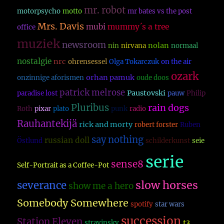
mr. robot
motorpsycho
motto
mr bates vs the post
Mrs. Davis
mubi
mummy´s a tree
office
muziek
newsroom
nolan
nin
nirvana
normaal
nostalgie
nrc
ohrensessel
Olga Tokarczuk
on the air
ozark
orhan pamuk
onzinnige aforismen
oude doos
patrick melrose
Paustovski
paradise lost
pauw
Philip
Pluribus
rain dogs
Roth
pixar
plato
punk
radio
Rauhantekijä
rick and morty
robert forster
Ruben
say nothing
russian doll
Östlund
schilderkunst
seie
serie
sense8
Self-Portrait as a Coffee-Pot
slow horses
severance
show me a hero
Somebody Somewhere
spotify
star wars
succession
Station Eleven
t3
stravinsky