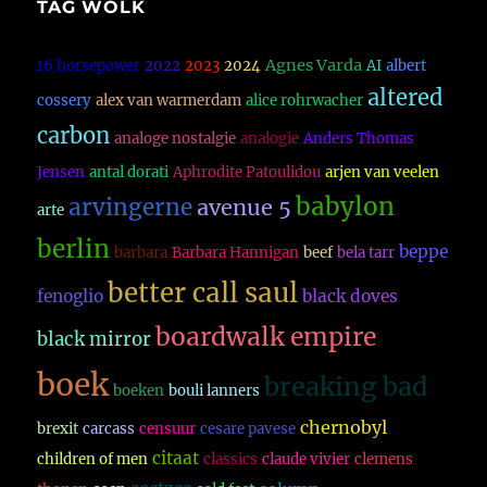
TAG WOLK
Agnes Varda
16 horsepower
2022
2023
2024
AI
albert
altered
cossery
alex van warmerdam
alice rohrwacher
carbon
analoge nostalgie
analogie
Anders Thomas
Jensen
antal dorati
Aphrodite Patoulidou
arjen van veelen
babylon
arvingerne
avenue 5
arte
berlin
beppe
barbara
Barbara Hannigan
beef
bela tarr
better call saul
fenoglio
black doves
boardwalk empire
black mirror
boek
breaking bad
boeken
bouli lanners
chernobyl
brexit
carcass
censuur
cesare pavese
citaat
children of men
classics
claude vivier
clemens