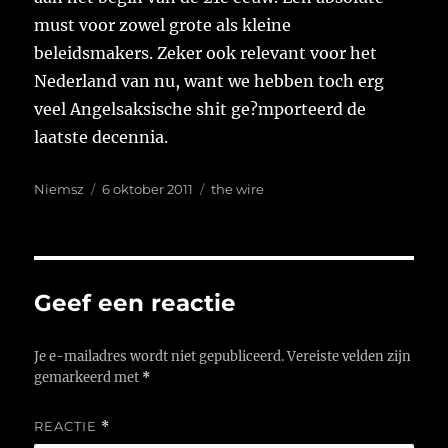
must voor zowel grote als kleine
beleidsmakers. Zeker ook relevant voor het
Nederland van nu, want we hebben toch erg
veel Angelsaksische shit ge?mporteerd de
laatste decennia.
Auteur
Geplaatst
Tags
Niemsz
6 oktober 2011
the wire
op
Geef een reactie
Je e-mailadres wordt niet gepubliceerd.
Vereiste velden zijn
gemarkeerd met
*
REACTIE
*