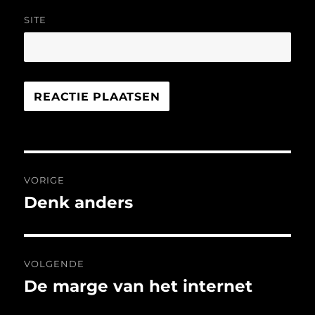
SITE
Bericht
VORIGE
navigatie
Denk anders
Vorig
bericht:
VOLGENDE
De marge van het internet
Volgend
bericht: