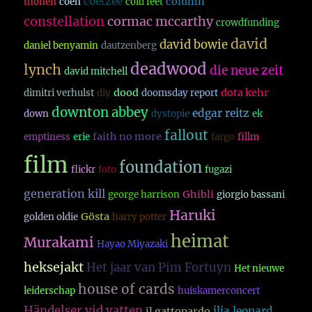
coetzee
column
thonen
coen
cold feet
constellation
cormac mccarthy
crowdfunding
david
david bowie
daniel benyamin
dautzenberg
deadwood
lynch
die neue zeit
david mitchell
dood
dota kehr
dimitri verhulst
diy
doomsday report
downton abbey
edgar reitz
down
dystopie
ek
fallout
faith no more
emptiness
erie
fargo
fillm
film
foundation
flickr
foto
fugazi
generation kill
Ghibli
george harrison
giorgio bassani
Haruki
Gösta
golden oldie
harry potter
heimat
Murakami
Hayao Miyazaki
heksejakt
Het jaar van Pim Fortuyn
Het nieuwe
house of cards
leiderschap
huiskamerconcert
Händelser vid vatten
ilja leonard
il gattopardo