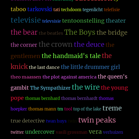
taboo
tarkovski
tati
techdoom
tegenlicht
telefisie
televisie
theater
tentoonstelling
televsisie
The Boys
the bear
the bridge
the beatles
the crown
the deuce
the
the corner
the
the handmaid's tale
gentlemen
knick
the little drummer girl
the last dance
the queen's
theo maassen
the plot against america
the wire
the young
gambit
The Sympathizer
pope
thomas bernhard
thomas bernhardt
thomas
treme
hoepker
thomas mann
tm
tool
top of the lake
twin peaks
true detective
twan huys
twin
vera
undercover
twitter
vasili grossman
verhuizen