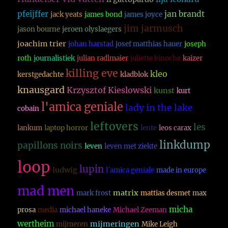
pfeijffer
jan brandt
jack yeats
james bond
james joyce
jim jarmusch
jason bourne
jeroen olyslaegers
joachim trier
johan harstad
josef matthias hauer
joseph
roth
journalistiek
julian radlmaier
juliette binoche
kaizer
killing eve
kleo
kerstgedachte
kladblok
knausgard
Krzysztof Kieslowski
kunst
kurt
l'amica geniale
lady in the lake
cobain
leftovers
les
lankum
laptop horror
lente
leos carax
linkdump
papillons noirs
leven
leven met ziekte
loop
lupin
ludwig
l´amica geniale
made in europe
mad men
matrix
mark frost
mattias desmet
max
micha
prosa
media
michael haneke
Michael Zeeman
wertheim
mijmeringen
mijmeren
Mike Leigh