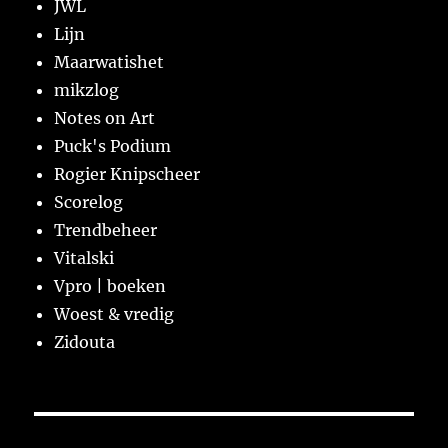
JWL
Lijn
Maarwatishet
mikzlog
Notes on Art
Puck's Podium
Rogier Knipscheer
Scorelog
Trendbeheer
Vitalski
Vpro | boeken
Woest & vredig
Zidouta