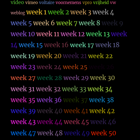
video
vimeo
voltaire
voornemens
vpro
vrijheid
vw
week 1
week 2
week 3
week 4
weblog
week 5
week 6
week 7
week 8
week 9
week 10
week 11
week 12
week 13
week
14
week 15
week 16
week 17
week 18
week 19
week 20
week 21
week 22
week 23
week 26
week 24
week 25
week 27
week 28
week 29
week 30
week 31
week 32
week 33
week 34
week 35
week 36
week 37
week 38
week 39
week 40
week 41
week 42
week 43
week 44
week 45
week 46
week 47
week 48
week 49
week 50