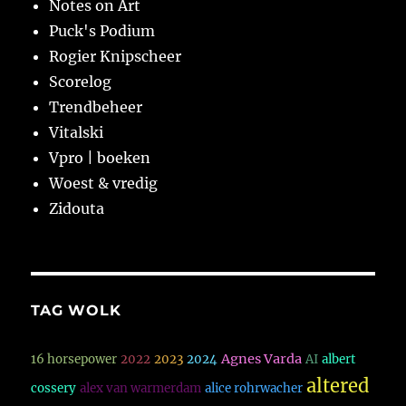
Notes on Art
Puck's Podium
Rogier Knipscheer
Scorelog
Trendbeheer
Vitalski
Vpro | boeken
Woest & vredig
Zidouta
TAG WOLK
Agnes Varda
16 horsepower
2022
2023
2024
AI
albert
altered
cossery
alex van warmerdam
alice rohrwacher