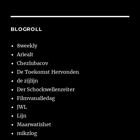
BLOGROLL
8weekly
Ariealt
Chezlubacov
De Toekomst Hervonden
de zijlijn
Der Schockwellenreiter
Filmvanalledag
JWL
Lijn
Maarwatishet
mikzlog