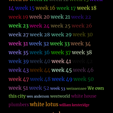
14
week 15
week 16
week 17
week 18
week 19
week 20
week 21
week 22
week 23
week 26
week 24
week 25
week 27
week 28
week 29
week 30
week 31
week 32
week 33
week 34
week 35
week 36
week 37
week 38
week 39
week 40
week 41
week 42
week 43
week 44
week 45
week 46
week 47
week 48
week 49
week 50
week 51
week 52
We own
week 53
weissensee
this city
white house
westworld
wes anderson
white lotus
plumbers
william kenteridge