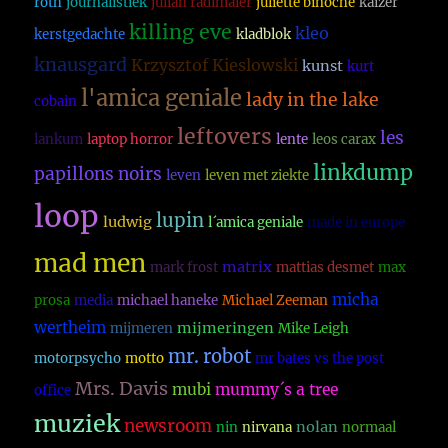
roth
journalistiek
julian radlmaier
juliette binoche
kaizer
killing eve
kleo
kerstgedachte
kladblok
knausgard
Krzysztof Kieslowski
kunst
kurt
l'amica geniale
lady in the lake
cobain
leftovers
les
lankum
laptop horror
lente
leos carax
linkdump
papillons noirs
leven
leven met ziekte
loop
lupin
ludwig
l´amica geniale
made in europe
mad men
matrix
mark frost
mattias desmet
max
micha
prosa
media
michael haneke
Michael Zeeman
wertheim
mijmeringen
mijmeren
Mike Leigh
mr. robot
motorpsycho
motto
mr bates vs the post
Mrs. Davis
mubi
mummy´s a tree
office
muziek
newsroom
nolan
nin
nirvana
normaal