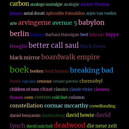
carbon
analoge nostalgie
analogie
Anders Thomas
Jensen
antal dorati
Aphrodite Patoulidou
arjen van veelen
babylon
arvingerne
avenue 5
arte
berlin
beppe
barbara
Barbara Hannigan
beef
bela tarr
better call saul
fenoglio
black doves
boardwalk empire
black mirror
boek
breaking bad
boeken
bouli lanners
chernobyl
brexit
carcass
censuur
cesare pavese
citaat
children of men
classics
claude vivier
clemens
coetzee
column
thonen
coen
cold feet
constellation
cormac mccarthy
crowdfunding
david
david bowie
daniel benyamin
dautzenberg
deadwood
lynch
die neue zeit
david mitchell