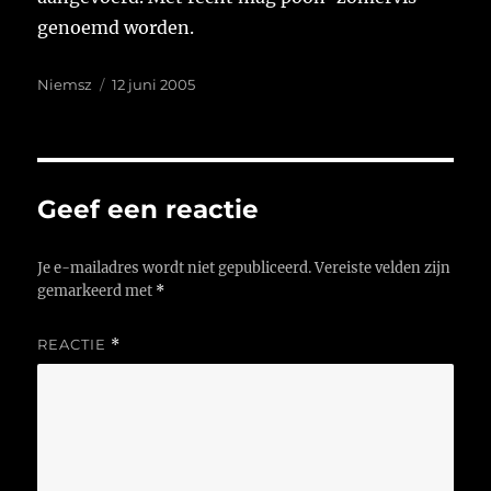
genoemd worden.
Auteur
Geplaatst
Niemsz
12 juni 2005
op
Geef een reactie
Je e-mailadres wordt niet gepubliceerd.
Vereiste velden zijn
gemarkeerd met
*
REACTIE
*