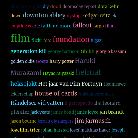
dood
dota kehr
dimitri verhulst
diy
doomsday report
downton abbey
edgar reitz
down
dystopie
ek
fallout
faith no more
emptiness
erie
fargo
fillm
film
foundation
flickr
foto
fugazi
generation kill
Ghibli
george harrison
giorgio bassani
Haruki
Gösta
golden oldie
harry potter
heimat
Murakami
Hayao Miyazaki
heksejakt
Het jaar van Pim Fortuyn
Het nieuwe
house of cards
leiderschap
huiskamerconcert
Händelser vid vatten
ilja leonard
il gattopardo
pfeijffer
jan brandt
jack yeats
james bond
james joyce
jim jarmusch
jason bourne
jeroen olyslaegers
joachim trier
johan harstad
josef matthias hauer
joseph