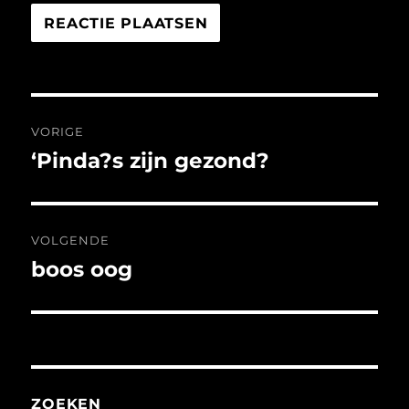
Bericht
VORIGE
navigatie
‘Pinda?s zijn gezond?
Vorig
bericht:
VOLGENDE
boos oog
Volgend
bericht:
ZOEKEN