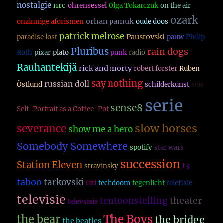
nostalgie
nrc
ohrensessel
Olga Tokarczuk
on the air
ozark
orhan pamuk
onzinnige aforismen
oude doos
patrick melrose
Paustovski
paradise lost
pauw
Philip
Pluribus
rain dogs
Roth
pixar
plato
punk
radio
Rauhantekijä
rick and morty
robert forster
Ruben
say nothing
russian doll
Östlund
schilderkunst
seie
serie
sense8
Self-Portrait as a Coffee-Pot
slow horses
severance
show me a hero
Somebody Somewhere
spotify
star wars
succession
Station Eleven
t3
stravinsky
taboo
tarkovski
tati
techdoom
tegenlicht
telefisie
televisie
theater
tentoonstelling
televsisie
The Boys
the bear
the bridge
the beatles