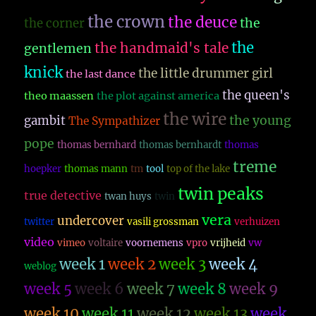
the crown
the deuce
the
the corner
the
the handmaid's tale
gentlemen
knick
the little drummer girl
the last dance
the queen's
theo maassen
the plot against america
the wire
the young
gambit
The Sympathizer
pope
thomas bernhard
thomas bernhardt
thomas
treme
hoepker
thomas mann
tm
tool
top of the lake
twin peaks
true detective
twan huys
twin
vera
undercover
twitter
vasili grossman
verhuizen
video
vimeo
voltaire
voornemens
vpro
vrijheid
vw
week 1
week 2
week 3
week 4
weblog
week 5
week 6
week 7
week 8
week 9
week 10
week 11
week 12
week 13
week