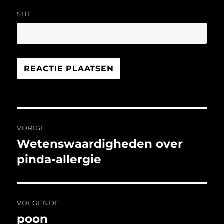
SITE
Bericht
VORIGE
navigatie
Wetenswaardigheden over
Vorig
bericht:
pinda-allergie
VOLGENDE
poon
Volgend