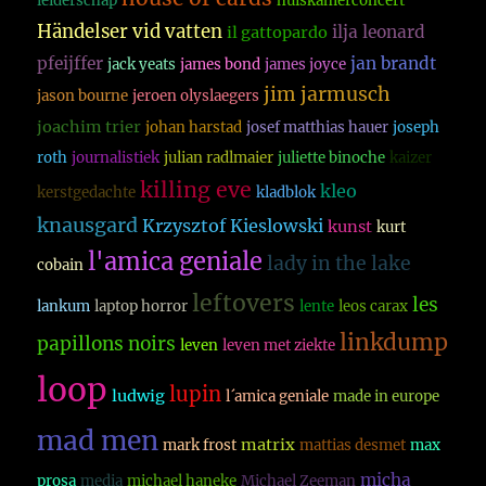
leiderschap
huiskamerconcert
Händelser vid vatten
ilja leonard
il gattopardo
pfeijffer
jan brandt
jack yeats
james bond
james joyce
jim jarmusch
jason bourne
jeroen olyslaegers
joachim trier
johan harstad
josef matthias hauer
joseph
roth
journalistiek
julian radlmaier
juliette binoche
kaizer
killing eve
kleo
kerstgedachte
kladblok
knausgard
Krzysztof Kieslowski
kunst
kurt
l'amica geniale
lady in the lake
cobain
leftovers
les
lankum
laptop horror
lente
leos carax
linkdump
papillons noirs
leven
leven met ziekte
loop
lupin
ludwig
l´amica geniale
made in europe
mad men
matrix
mark frost
mattias desmet
max
micha
prosa
media
michael haneke
Michael Zeeman