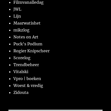
Filmvanalledag
JWL
Lijn
Maarwatishet
mikzlog
Notes on Art
Puck's Podium
Rogier Knipscheer
Scorelog
Trendbeheer
Vitalski
Vpro | boeken
Woest & vredig
Zidouta