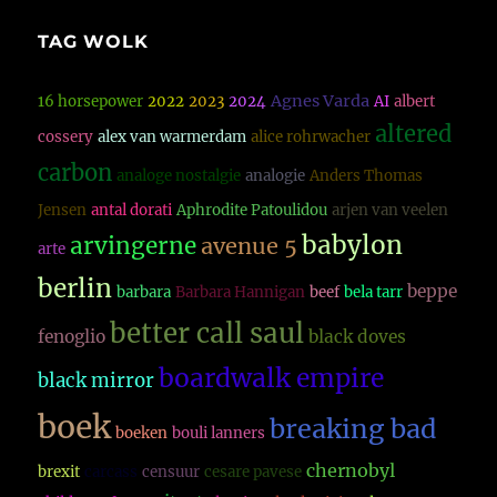
TAG WOLK
Agnes Varda
16 horsepower
2022
2023
2024
AI
albert
altered
cossery
alex van warmerdam
alice rohrwacher
carbon
analoge nostalgie
analogie
Anders Thomas
Jensen
antal dorati
Aphrodite Patoulidou
arjen van veelen
babylon
arvingerne
avenue 5
arte
berlin
beppe
barbara
Barbara Hannigan
beef
bela tarr
better call saul
fenoglio
black doves
boardwalk empire
black mirror
boek
breaking bad
boeken
bouli lanners
chernobyl
brexit
carcass
censuur
cesare pavese