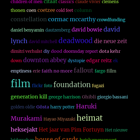
citaat
children of men
classics
claude vivier
clemens
coetzee
column
thonen
coen
cold feet
constellation
cormac mccarthy
crowdfunding
david
david bowie
daniel benyamin
dautzenberg
deadwood
lynch
die neue zeit
david mitchell
dood
dota kehr
dimitri verhulst
diy
doomsday report
downton abbey
edgar reitz
down
dystopie
ek
fallout
faith no more
emptiness
erie
fargo
fillm
film
foundation
flickr
foto
fugazi
generation kill
Ghibli
george harrison
giorgio bassani
Haruki
Gösta
golden oldie
harry potter
heimat
Murakami
Hayao Miyazaki
heksejakt
Het jaar van Pim Fortuyn
Het nieuwe
house of cards