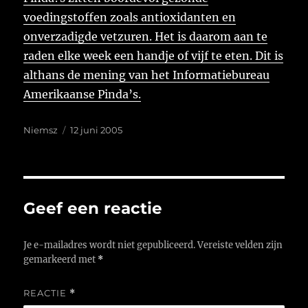
voedingstoffen zoals antioxidanten en
onverzadigde vetzuren. Het is daarom aan te
raden elke week een handje of vijf te eten. Dit is
althans de mening van het Informatiebureau
Amerikaanse Pinda’s.
Auteur
Geplaatst
Niemsz
12 juni 2005
op
Geef een reactie
Je e-mailadres wordt niet gepubliceerd.
Vereiste velden zijn
gemarkeerd met
*
REACTIE
*