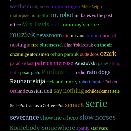
wertheim
mijmeringen
mijmeren
Mike Leigh
mr. robot
motorpsycho
motto
mr bates vs the post
Mrs. Davis
mubi
mummy´s a tree
office
muziek
newsroom
nolan
nin
nirvana
normaal
nostalgie
nrc
ohrensessel
Olga Tokarczuk
on the air
ozark
orhan pamuk
onzinnige aforismen
oude doos
patrick melrose
Paustovski
paradise lost
pauw
Philip
Pluribus
rain dogs
Roth
pixar
plato
punk
radio
Rauhantekijä
rick and morty
robert forster
Ruben
say nothing
russian doll
Östlund
schilderkunst
seie
serie
sense8
Self-Portrait as a Coffee-Pot
slow horses
severance
show me a hero
Somebody Somewhere
spotify
star wars