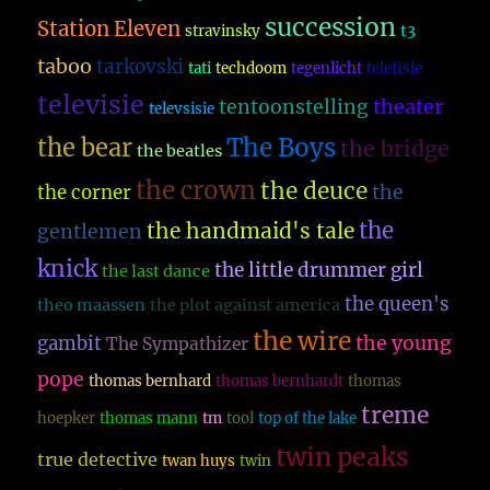
succession
Station Eleven
t3
stravinsky
taboo
tarkovski
tati
techdoom
tegenlicht
telefisie
televisie
theater
tentoonstelling
televsisie
The Boys
the bear
the bridge
the beatles
the crown
the deuce
the
the corner
the
the handmaid's tale
gentlemen
knick
the little drummer girl
the last dance
the queen's
theo maassen
the plot against america
the wire
the young
gambit
The Sympathizer
pope
thomas bernhard
thomas bernhardt
thomas
treme
hoepker
thomas mann
tm
tool
top of the lake
twin peaks
true detective
twan huys
twin