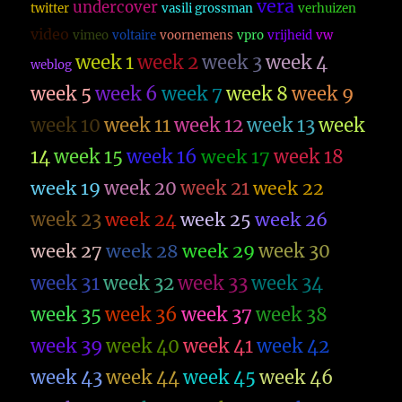
vera
undercover
twitter
vasili grossman
verhuizen
video
vimeo
voltaire
voornemens
vpro
vrijheid
vw
week 1
week 2
week 3
week 4
weblog
week 5
week 6
week 7
week 8
week 9
week 10
week 11
week 12
week 13
week
14
week 15
week 16
week 17
week 18
week 19
week 20
week 21
week 22
week 23
week 26
week 24
week 25
week 27
week 28
week 29
week 30
week 31
week 32
week 33
week 34
week 35
week 36
week 37
week 38
week 39
week 40
week 41
week 42
week 43
week 44
week 45
week 46