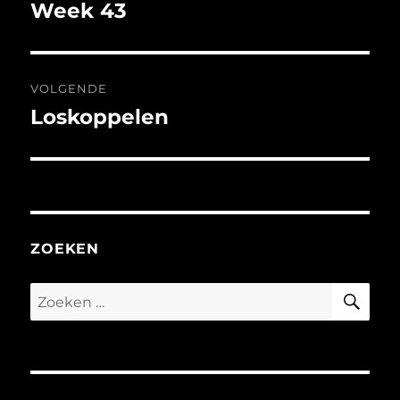
navigatie
Week 43
Vorig
bericht:
VOLGENDE
Loskoppelen
Volgend
bericht:
ZOEKEN
ZO
Zoeken
naar: