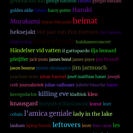
generation kill
Ghibli
george harrison
giorgio bassani
Haruki
Gösta
golden oldie
harry potter
heimat
Murakami
Hayao Miyazaki
heksejakt
Het jaar van Pim Fortuyn
Het nieuwe
house of cards
leiderschap
huiskamerconcert
Händelser vid vatten
ilja leonard
il gattopardo
pfeijffer
jan brandt
jack yeats
james bond
james joyce
jim jarmusch
jason bourne
jeroen olyslaegers
joachim trier
johan harstad
josef matthias hauer
joseph
roth
journalistiek
julian radlmaier
juliette binoche
kaizer
killing eve
kleo
kerstgedachte
kladblok
knausgard
Krzysztof Kieslowski
kunst
kurt
l'amica geniale
lady in the lake
cobain
leftovers
les
lankum
laptop horror
lente
leos carax