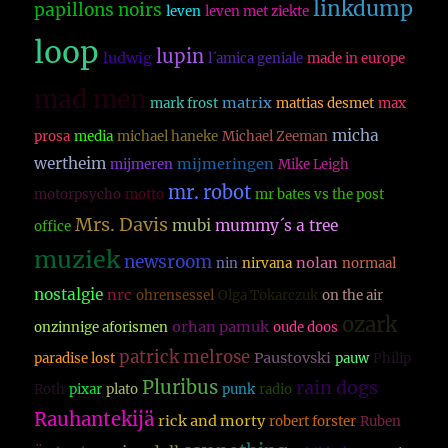
linkdump
papillons noirs
leven
leven met ziekte
loop
lupin
ludwig
l´amica geniale
made in europe
mad men
matrix
mark frost
mattias desmet
max
micha
prosa
media
michael haneke
Michael Zeeman
wertheim
mijmeringen
mijmeren
Mike Leigh
mr. robot
motorpsycho
motto
mr bates vs the post
Mrs. Davis
mubi
mummy´s a tree
office
muziek
newsroom
nolan
nin
nirvana
normaal
nostalgie
nrc
ohrensessel
Olga Tokarczuk
on the air
ozark
orhan pamuk
onzinnige aforismen
oude doos
patrick melrose
Paustovski
paradise lost
pauw
Philip
Pluribus
rain dogs
Roth
pixar
plato
punk
radio
Rauhantekijä
rick and morty
robert forster
Ruben