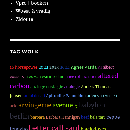
Vpro | boeken
Woest & vredig
Zidouta
TAG WOLK
Agnes Varda
16 horsepower
2022
2023
2024
AI
albert
altered
cossery
alex van warmerdam
alice rohrwacher
carbon
analoge nostalgie
analogie
Anders Thomas
Jensen
antal dorati
Aphrodite Patoulidou
arjen van veelen
babylon
arvingerne
avenue 5
arte
berlin
beppe
barbara
Barbara Hannigan
beef
bela tarr
better call saul
fenoglio
black doves