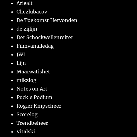
Ariealt
Chezlubacov
De Toekomst Hervonden
de zijlijn
Der Schockwellenreiter
Filmvanalledag
JWL
Lijn
Maarwatishet
mikzlog
Notes on Art
Puck's Podium
Rogier Knipscheer
Scorelog
Trendbeheer
Vitalski