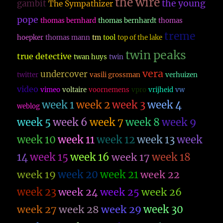
the wire
the young
gambit
The Sympathizer
pope
thomas bernhard
thomas bernhardt
thomas
treme
hoepker
thomas mann
tm
tool
top of the lake
twin peaks
true detective
twan huys
twin
vera
undercover
twitter
vasili grossman
verhuizen
video
vimeo
voltaire
voornemens
vpro
vrijheid
vw
week 1
week 2
week 3
week 4
weblog
week 5
week 6
week 7
week 8
week 9
week 10
week 11
week 12
week 13
week
14
week 15
week 16
week 17
week 18
week 19
week 20
week 21
week 22
week 23
week 26
week 24
week 25
week 27
week 28
week 29
week 30