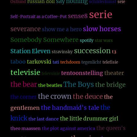
say nothing
russian doll
Östlund
schilderkunst
seie
serie
sense8
Self-Portrait as a Coffee-Pot
slow horses
severance
show me a hero
Somebody Somewhere
spotify
star wars
succession
Station Eleven
t3
stravinsky
taboo
tarkovski
tati
techdoom
tegenlicht
telefisie
televisie
theater
tentoonstelling
televsisie
The Boys
the bear
the bridge
the beatles
the crown
the deuce
the
the corner
the
the handmaid's tale
gentlemen
knick
the little drummer girl
the last dance
the queen's
theo maassen
the plot against america