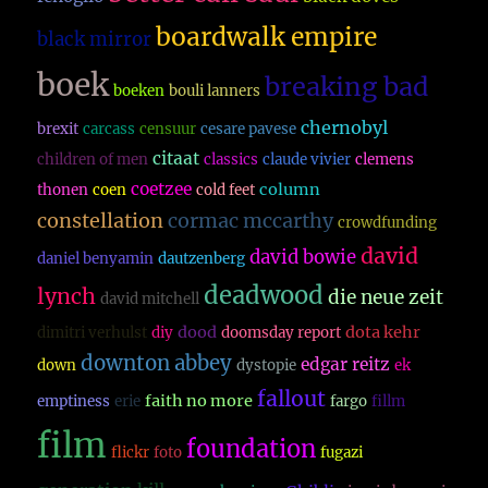
boardwalk empire
black mirror
boek
breaking bad
boeken
bouli lanners
chernobyl
brexit
carcass
censuur
cesare pavese
citaat
children of men
classics
claude vivier
clemens
coetzee
column
thonen
coen
cold feet
constellation
cormac mccarthy
crowdfunding
david
david bowie
daniel benyamin
dautzenberg
deadwood
lynch
die neue zeit
david mitchell
dood
dota kehr
dimitri verhulst
diy
doomsday report
downton abbey
edgar reitz
down
dystopie
ek
fallout
faith no more
emptiness
erie
fargo
fillm
film
foundation
flickr
foto
fugazi