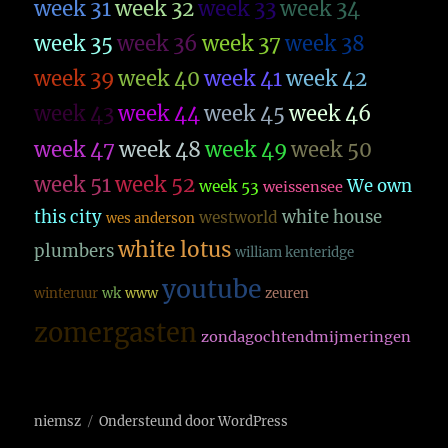
week 31
week 32
week 33
week 34
week 35
week 36
week 37
week 38
week 39
week 40
week 41
week 42
week 43
week 44
week 45
week 46
week 47
week 48
week 49
week 50
week 51
week 52
We own
week 53
weissensee
this city
white house
westworld
wes anderson
white lotus
plumbers
william kenteridge
youtube
winteruur
wk
www
zeuren
zomergasten
zondagochtendmijmeringen
niemsz
Ondersteund door WordPress