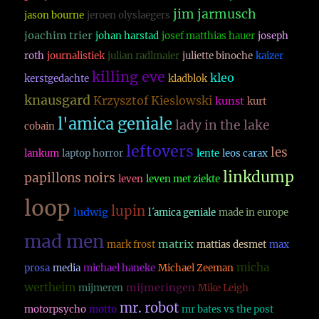
jim jarmusch
jason bourne
jeroen olyslaegers
joachim trier
johan harstad
josef matthias hauer
joseph
roth
journalistiek
julian radlmaier
juliette binoche
kaizer
killing eve
kleo
kerstgedachte
kladblok
knausgard
Krzysztof Kieslowski
kunst
kurt
l'amica geniale
lady in the lake
cobain
leftovers
les
lankum
laptop horror
lente
leos carax
linkdump
papillons noirs
leven
leven met ziekte
loop
lupin
ludwig
l´amica geniale
made in europe
mad men
matrix
mark frost
mattias desmet
max
micha
prosa
media
michael haneke
Michael Zeeman
wertheim
mijmeringen
mijmeren
Mike Leigh
mr. robot
motorpsycho
motto
mr bates vs the post