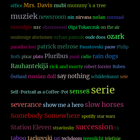
Mrs. Davis
mubi
mummy´s a tree
office
muziek
newsroom
nolan
nin
nirvana
normaal
nostalgie
nrc
ohrensessel
Olga Tokarczuk
on the air
ozark
orhan pamuk
onzinnige aforismen
oude doos
patrick melrose
Paustovski
paradise lost
pauw
Philip
Pluribus
rain dogs
Roth
pixar
plato
punk
radio
Rauhantekijä
rick and morty
robert forster
Ruben
say nothing
russian doll
Östlund
schilderkunst
seie
serie
sense8
Self-Portrait as a Coffee-Pot
slow horses
severance
show me a hero
Somebody Somewhere
spotify
star wars
succession
Station Eleven
t3
stravinsky
taboo
tarkovski
tati
techdoom
tegenlicht
telefisie