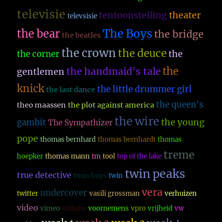
televisie
theater
tentoonstelling
televsisie
The Boys
the bear
the bridge
the beatles
the crown
the deuce
the
the corner
the
the handmaid's tale
gentlemen
knick
the little drummer girl
the last dance
the queen's
theo maassen
the plot against america
the wire
the young
gambit
The Sympathizer
pope
thomas bernhard
thomas bernhardt
thomas
treme
hoepker
thomas mann
tm
tool
top of the lake
twin peaks
true detective
twan huys
twin
vera
undercover
twitter
vasili grossman
verhuizen
video
vimeo
voltaire
voornemens
vpro
vrijheid
vw