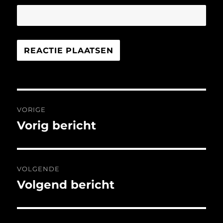
Bericht
VORIGE
navigatie
Vorig bericht
Vorig
bericht:
VOLGENDE
Volgend bericht
Volgend
bericht: