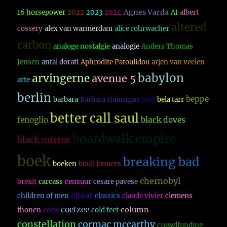
Agnes Varda
16 horsepower
2022
2023
2024
AI
albert
altered
cossery
alex van warmerdam
alice rohrwacher
carbon
analoge nostalgie
analogie
Anders Thomas
Jensen
antal dorati
Aphrodite Patoulidou
arjen van veelen
babylon
arvingerne
avenue 5
arte
berlin
beppe
barbara
Barbara Hannigan
beef
bela tarr
better call saul
fenoglio
black doves
boardwalk empire
black mirror
boek
breaking bad
boeken
bouli lanners
chernobyl
brexit
carcass
censuur
cesare pavese
citaat
children of men
classics
claude vivier
clemens
coetzee
column
thonen
coen
cold feet
constellation
cormac mccarthy
crowdfunding