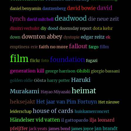
david
david bowie
daniel benyamin
dautzenberg
deadwood
lynch
die neue zeit
david mitchell
dood
dota kehr
dimitri verhulst
diy
doomsday report
downton abbey
edgar reitz
down
dystopie
ek
fallout
faith no more
emptiness
erie
fargo
fillm
film
foundation
flickr
foto
fugazi
generation kill
Ghibli
george harrison
giorgio bassani
Haruki
Gösta
golden oldie
harry potter
heimat
Murakami
Hayao Miyazaki
heksejakt
Het jaar van Pim Fortuyn
Het nieuwe
house of cards
leiderschap
huiskamerconcert
Händelser vid vatten
ilja leonard
il gattopardo
pfeijffer
jan brandt
jack yeats
james bond
james joyce