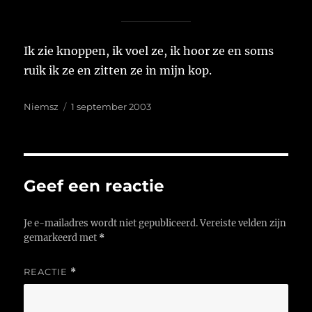
Ik zie knoppen, ik voel ze, ik hoor ze en soms
ruik ik ze en zitten ze in mijn kop.
Auteur
Geplaatst
Niemsz
1 september 2003
op
Geef een reactie
Je e-mailadres wordt niet gepubliceerd.
Vereiste velden zijn
gemarkeerd met
*
REACTIE
*