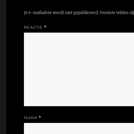
Je e-mailadres wordt niet gepubliceerd.
Vereiste velden z
REACTIE
*
NAAM
*