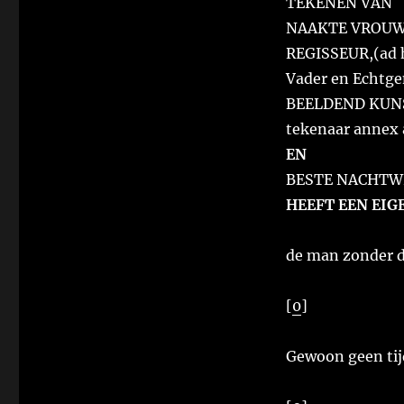
TEKENEN VAN
NAAKTE VROUW
REGISSEUR,(ad 
Vader en Echtge
BEELDEND KUN
tekenaar annex 
EN
BESTE NACHTW
HEEFT EEN EIG
de man zonder d
[
0
]
Gewoon geen tijd