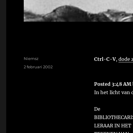
Auteur
Niemsz
Ctrl-C-V
,
dode z
Geplaatst
2 februari 2002
op
Posted 3:48 AM 
In het licht van
De
BIBLIOTHECARI
LERAAR IN HET