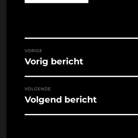
Bericht
VORIGE
navigatie
Vorig bericht
Vorig
bericht:
VOLGENDE
Volgend bericht
Volgend
bericht: