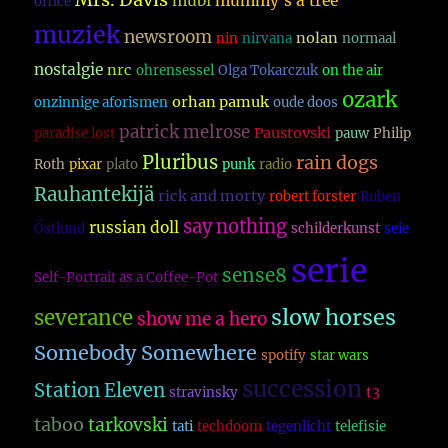
mubi
mummy´s a tree
office
muziek
newsroom
nolan
nin
nirvana
normaal
nostalgie
nrc
ohrensessel
Olga Tokarczuk
on the air
ozark
orhan pamuk
onzinnige aforismen
oude doos
patrick melrose
Paustovski
paradise lost
pauw
Philip
Pluribus
rain dogs
Roth
pixar
plato
punk
radio
Rauhantekijä
rick and morty
robert forster
Ruben
say nothing
russian doll
Östlund
schilderkunst
seie
serie
sense8
Self-Portrait as a Coffee-Pot
slow horses
severance
show me a hero
Somebody Somewhere
spotify
star wars
succession
Station Eleven
t3
stravinsky
taboo
tarkovski
tati
techdoom
tegenlicht
telefisie