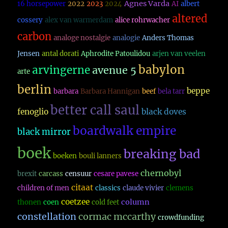
Agnes Varda
16 horsepower
2022
2023
2024
AI
albert
altered
cossery
alex van warmerdam
alice rohrwacher
carbon
analoge nostalgie
analogie
Anders Thomas
Jensen
antal dorati
Aphrodite Patoulidou
arjen van veelen
babylon
arvingerne
avenue 5
arte
berlin
beppe
barbara
Barbara Hannigan
beef
bela tarr
better call saul
fenoglio
black doves
boardwalk empire
black mirror
boek
breaking bad
boeken
bouli lanners
chernobyl
brexit
carcass
censuur
cesare pavese
citaat
children of men
classics
claude vivier
clemens
coetzee
column
thonen
coen
cold feet
constellation
cormac mccarthy
crowdfunding