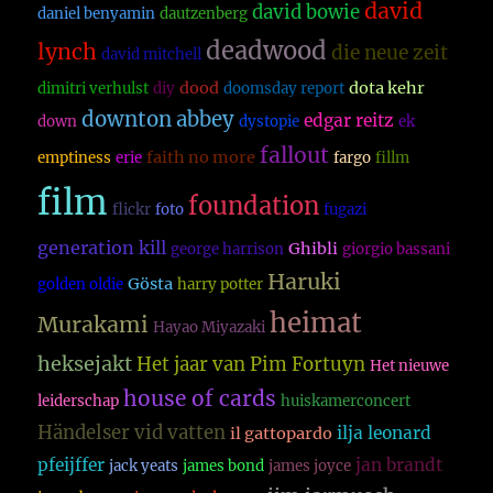
david
david bowie
daniel benyamin
dautzenberg
deadwood
lynch
die neue zeit
david mitchell
dood
dota kehr
dimitri verhulst
diy
doomsday report
downton abbey
edgar reitz
down
dystopie
ek
fallout
faith no more
emptiness
erie
fargo
fillm
film
foundation
flickr
foto
fugazi
generation kill
Ghibli
george harrison
giorgio bassani
Haruki
Gösta
golden oldie
harry potter
heimat
Murakami
Hayao Miyazaki
heksejakt
Het jaar van Pim Fortuyn
Het nieuwe
house of cards
leiderschap
huiskamerconcert
Händelser vid vatten
ilja leonard
il gattopardo
pfeijffer
jan brandt
jack yeats
james bond
james joyce