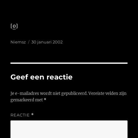
[
0
]
Auteur
Geplaatst
Niemsz
30 januari 2002
op
Geef een reactie
Je e-mailadres wordt niet gepubliceerd.
Vereiste velden zijn
gemarkeerd met
*
REACTIE
*