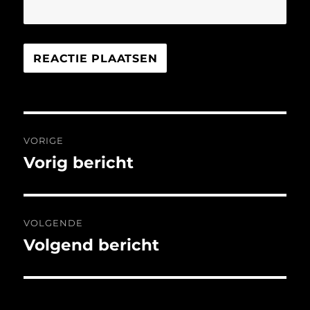
Bericht
VORIGE
navigatie
Vorig bericht
Vorig
bericht:
VOLGENDE
Volgend bericht
Volgend
bericht: