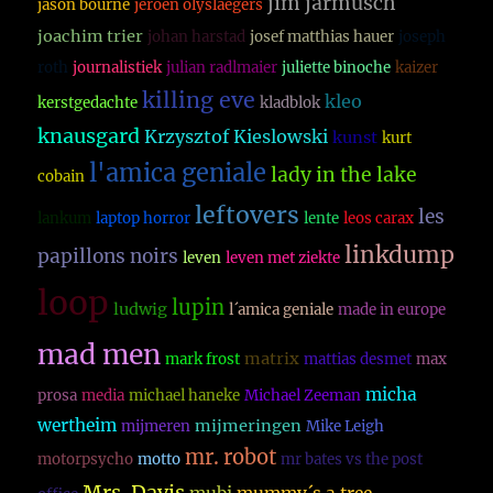
jim jarmusch
jason bourne
jeroen olyslaegers
joachim trier
johan harstad
josef matthias hauer
joseph
roth
journalistiek
julian radlmaier
juliette binoche
kaizer
killing eve
kleo
kerstgedachte
kladblok
knausgard
Krzysztof Kieslowski
kunst
kurt
l'amica geniale
lady in the lake
cobain
leftovers
les
lankum
laptop horror
lente
leos carax
linkdump
papillons noirs
leven
leven met ziekte
loop
lupin
ludwig
l´amica geniale
made in europe
mad men
matrix
mark frost
mattias desmet
max
micha
prosa
media
michael haneke
Michael Zeeman
wertheim
mijmeringen
mijmeren
Mike Leigh
mr. robot
motorpsycho
motto
mr bates vs the post
Mrs. Davis