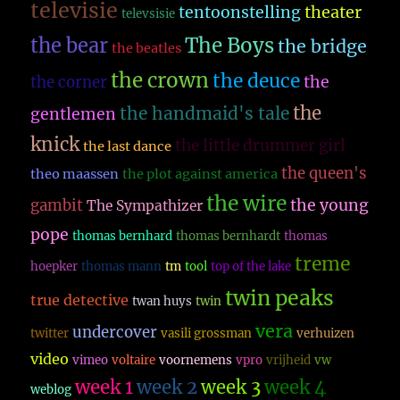
televisie
theater
tentoonstelling
televsisie
The Boys
the bear
the bridge
the beatles
the crown
the deuce
the
the corner
the
the handmaid's tale
gentlemen
knick
the little drummer girl
the last dance
the queen's
theo maassen
the plot against america
the wire
the young
gambit
The Sympathizer
pope
thomas bernhard
thomas bernhardt
thomas
treme
hoepker
thomas mann
tm
tool
top of the lake
twin peaks
true detective
twan huys
twin
vera
undercover
twitter
vasili grossman
verhuizen
video
vimeo
voltaire
voornemens
vpro
vrijheid
vw
week 1
week 2
week 3
week 4
weblog