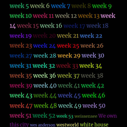
week 5
week 6
week 7
week 8
week 9
week 10
week 11
week 12
week 13
week
14
week 15
week 16
week 17
week 18
week 19
week 20
week 21
week 22
week 23
week 26
week 24
week 25
week 27
week 28
week 29
week 30
week 31
week 32
week 33
week 34
week 35
week 36
week 37
week 38
week 39
week 40
week 41
week 42
week 43
week 44
week 45
week 46
week 47
week 48
week 49
week 50
week 51
week 52
We own
week 53
weissensee
this city
white house
westworld
wes anderson