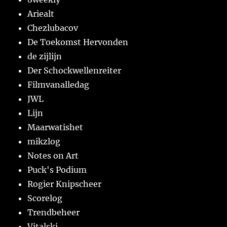
Ariealt
Chezlubacov
De Toekomst Hervonden
de zijlijn
Der Schockwellenreiter
Filmvanalledag
JWL
Lijn
Maarwatishet
mikzlog
Notes on Art
Puck's Podium
Rogier Knipscheer
Scorelog
Trendbeheer
Vitalski