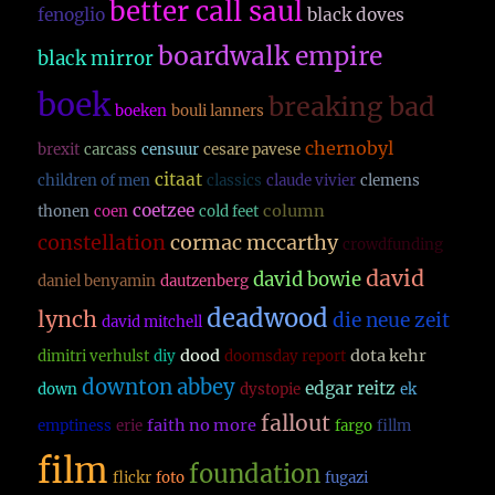
better call saul
fenoglio
black doves
boardwalk empire
black mirror
boek
breaking bad
boeken
bouli lanners
chernobyl
brexit
carcass
censuur
cesare pavese
citaat
children of men
classics
claude vivier
clemens
coetzee
column
thonen
coen
cold feet
constellation
cormac mccarthy
crowdfunding
david
david bowie
daniel benyamin
dautzenberg
deadwood
lynch
die neue zeit
david mitchell
dood
dota kehr
dimitri verhulst
diy
doomsday report
downton abbey
edgar reitz
down
dystopie
ek
fallout
faith no more
emptiness
erie
fargo
fillm
film
foundation
flickr
foto
fugazi