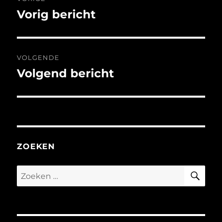
navigatie
Vorig bericht
Vorig
bericht:
VOLGENDE
Volgend bericht
Volgend
bericht:
ZOEKEN
ZO
Zoeken
naar: