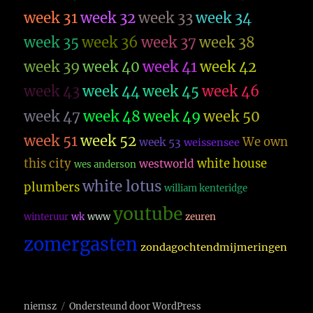
week 31
week 32
week 33
week 34
week 35
week 36
week 37
week 38
week 39
week 40
week 41
week 42
week 43
week 44
week 45
week 46
week 47
week 48
week 49
week 50
week 51
week 52
We own
week 53
weissensee
this city
white house
westworld
wes anderson
white lotus
plumbers
william kenteridge
youtube
winteruur
wk
www
zeuren
zomergasten
zondagochtendmijmeringen
niemsz
Ondersteund door WordPress