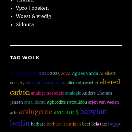
Vpro | boeken
Woest & vredig
Zidouta
TAG WOLK
Agnes Varda
16 horsepower
2022
2023
2024
AI
albert
altered
cossery
alex van warmerdam
alice rohrwacher
carbon
analoge nostalgie
analogie
Anders Thomas
Jensen
antal dorati
Aphrodite Patoulidou
arjen van veelen
babylon
arvingerne
avenue 5
arte
berlin
beppe
barbara
Barbara Hannigan
beef
bela tarr