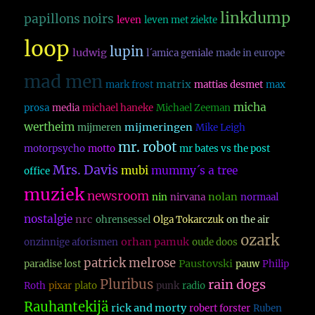
linkdump
papillons noirs
leven
leven met ziekte
loop
lupin
ludwig
l´amica geniale
made in europe
mad men
matrix
mark frost
mattias desmet
max
micha
prosa
media
michael haneke
Michael Zeeman
wertheim
mijmeringen
mijmeren
Mike Leigh
mr. robot
motorpsycho
motto
mr bates vs the post
Mrs. Davis
mubi
mummy´s a tree
office
muziek
newsroom
nolan
nin
nirvana
normaal
nostalgie
nrc
ohrensessel
Olga Tokarczuk
on the air
ozark
orhan pamuk
onzinnige aforismen
oude doos
patrick melrose
Paustovski
paradise lost
pauw
Philip
Pluribus
rain dogs
Roth
pixar
plato
punk
radio
Rauhantekijä
rick and morty
robert forster
Ruben