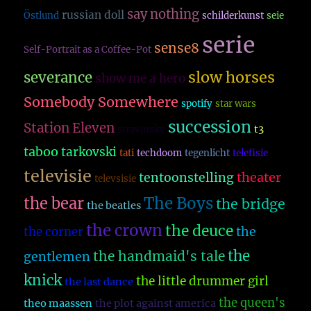
say nothing
russian doll
Östlund
schilderkunst
seie
serie
sense8
Self-Portrait as a Coffee-Pot
slow horses
severance
show me a hero
Somebody Somewhere
spotify
star wars
succession
Station Eleven
t3
stravinsky
taboo
tarkovski
tati
techdoom
tegenlicht
telefisie
televisie
theater
tentoonstelling
televsisie
The Boys
the bear
the bridge
the beatles
the crown
the deuce
the
the corner
the
the handmaid's tale
gentlemen
knick
the little drummer girl
the last dance
the queen's
theo maassen
the plot against america