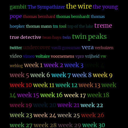
the wire
the young
gambit
The Sympathizer
pope
thomas bernhard
thomas bernhardt
thomas
treme
hoepker
thomas mann
tm
tool
top of the lake
twin peaks
true detective
twan huys
twin
vera
undercover
twitter
vasili grossman
verhuizen
video
vimeo
voltaire
voornemens
vpro
vrijheid
vw
week 1
week 2
week 3
week 4
weblog
week 5
week 6
week 7
week 8
week 9
week 10
week 11
week 12
week 13
week
14
week 15
week 16
week 17
week 18
week 19
week 20
week 21
week 22
week 23
week 26
week 24
week 25
week 27
week 28
week 29
week 30