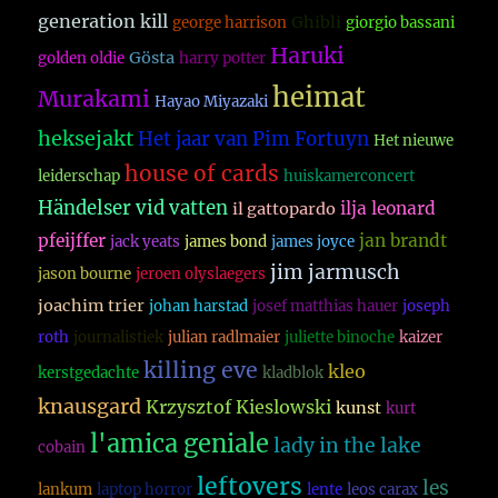
generation kill
Ghibli
george harrison
giorgio bassani
Haruki
Gösta
golden oldie
harry potter
heimat
Murakami
Hayao Miyazaki
heksejakt
Het jaar van Pim Fortuyn
Het nieuwe
house of cards
leiderschap
huiskamerconcert
Händelser vid vatten
ilja leonard
il gattopardo
pfeijffer
jan brandt
jack yeats
james bond
james joyce
jim jarmusch
jason bourne
jeroen olyslaegers
joachim trier
johan harstad
josef matthias hauer
joseph
roth
journalistiek
julian radlmaier
juliette binoche
kaizer
killing eve
kleo
kerstgedachte
kladblok
knausgard
Krzysztof Kieslowski
kunst
kurt
l'amica geniale
lady in the lake
cobain
leftovers
les
lankum
laptop horror
lente
leos carax