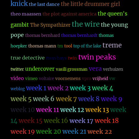
knick
the little drummer girl
the last dance
the queen's
theo maassen
the plot against america
the wire
the young
gambit
The Sympathizer
pope
thomas bernhard
thomas bernhardt
thomas
treme
hoepker
thomas mann
tm
tool
top of the lake
twin peaks
true detective
twan huys
twin
vera
undercover
twitter
vasili grossman
verhuizen
video
vimeo
voltaire
voornemens
vpro
vrijheid
vw
week 1
week 2
week 3
week 4
weblog
week 5
week 6
week 7
week 8
week 9
week 10
week 11
week 12
week 13
week
14
week 15
week 16
week 17
week 18
week 19
week 20
week 21
week 22