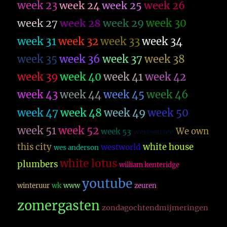
week 23
week 26
week 24
week 25
week 27
week 28
week 29
week 30
week 31
week 32
week 33
week 34
week 35
week 36
week 37
week 38
week 39
week 40
week 41
week 42
week 43
week 44
week 45
week 46
week 47
week 48
week 49
week 50
week 51
week 52
We own
week 53
weissensee
this city
white house
westworld
wes anderson
white lotus
plumbers
william kenteridge
youtube
winteruur
wk
www
zeuren
zomergasten
zondagochtendmijmeringen