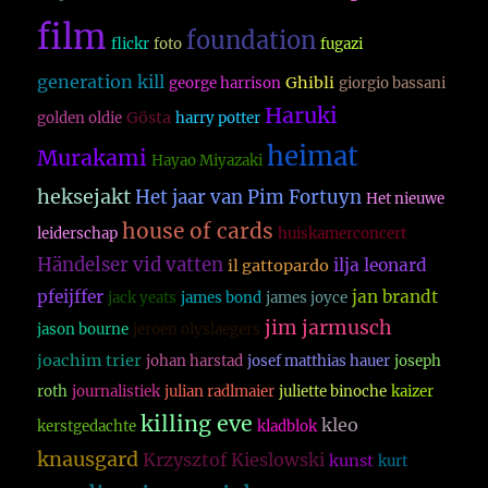
film
foundation
flickr
foto
fugazi
generation kill
Ghibli
george harrison
giorgio bassani
Haruki
Gösta
golden oldie
harry potter
heimat
Murakami
Hayao Miyazaki
heksejakt
Het jaar van Pim Fortuyn
Het nieuwe
house of cards
leiderschap
huiskamerconcert
Händelser vid vatten
ilja leonard
il gattopardo
pfeijffer
jan brandt
jack yeats
james bond
james joyce
jim jarmusch
jason bourne
jeroen olyslaegers
joachim trier
johan harstad
josef matthias hauer
joseph
roth
journalistiek
julian radlmaier
juliette binoche
kaizer
killing eve
kleo
kerstgedachte
kladblok
knausgard
Krzysztof Kieslowski
kunst
kurt