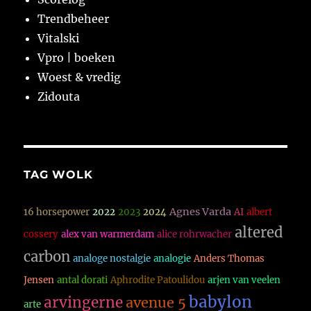
Trendbeheer
Vitalski
Vpro | boeken
Woest & vredig
Zidouta
TAG WOLK
Agnes Varda
16 horsepower
2022
2023
2024
AI
albert
altered
cossery
alex van warmerdam
alice rohrwacher
carbon
analoge nostalgie
analogie
Anders Thomas
Jensen
antal dorati
Aphrodite Patoulidou
arjen van veelen
babylon
arvingerne
avenue 5
arte