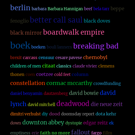
berlin
beppe
barbara
Barbara Hannigan
beef
bela tarr
better call saul
fenoglio
black doves
boardwalk empire
black mirror
boek
breaking bad
boeken
bouli lanners
chernobyl
brexit
carcass
censuur
cesare pavese
citaat
children of men
classics
claude vivier
clemens
coetzee
column
thonen
coen
cold feet
constellation
cormac mccarthy
crowdfunding
david
david bowie
daniel benyamin
dautzenberg
deadwood
lynch
die neue zeit
david mitchell
dood
dota kehr
dimitri verhulst
diy
doomsday report
downton abbey
edgar reitz
down
dystopie
ek
fallout
faith no more
emptiness
erie
fargo
fillm