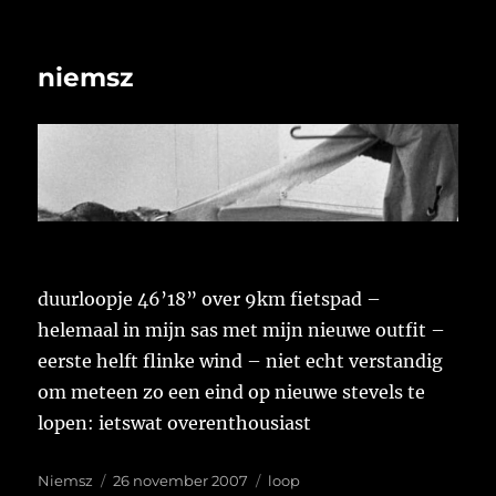
niemsz
duurloopje 46’18” over 9km fietspad –
helemaal in mijn sas met mijn nieuwe outfit –
eerste helft flinke wind – niet echt verstandig
om meteen zo een eind op nieuwe stevels te
lopen: ietswat overenthousiast
Auteur
Geplaatst
Tags
Niemsz
26 november 2007
loop