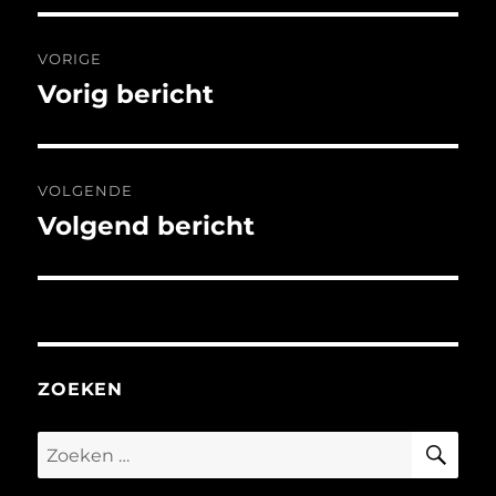
Bericht
VORIGE
navigatie
Vorig bericht
Vorig
bericht:
VOLGENDE
Volgend bericht
Volgend
bericht:
ZOEKEN
ZO
Zoeken
naar: