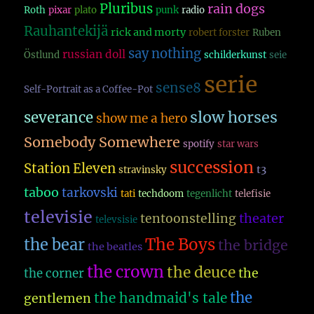
Pluribus
rain dogs
Roth
pixar
plato
punk
radio
Rauhantekijä
rick and morty
robert forster
Ruben
say nothing
russian doll
Östlund
schilderkunst
seie
serie
sense8
Self-Portrait as a Coffee-Pot
slow horses
severance
show me a hero
Somebody Somewhere
spotify
star wars
succession
Station Eleven
t3
stravinsky
taboo
tarkovski
tati
techdoom
tegenlicht
telefisie
televisie
theater
tentoonstelling
televsisie
The Boys
the bear
the bridge
the beatles
the crown
the deuce
the
the corner
the
the handmaid's tale
gentlemen