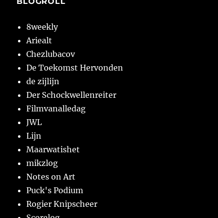
BLOGROLL
8weekly
Ariealt
Chezlubacov
De Toekomst Hervonden
de zijlijn
Der Schockwellenreiter
Filmvanalledag
JWL
Lijn
Maarwatishet
mikzlog
Notes on Art
Puck's Podium
Rogier Knipscheer
Scorelog