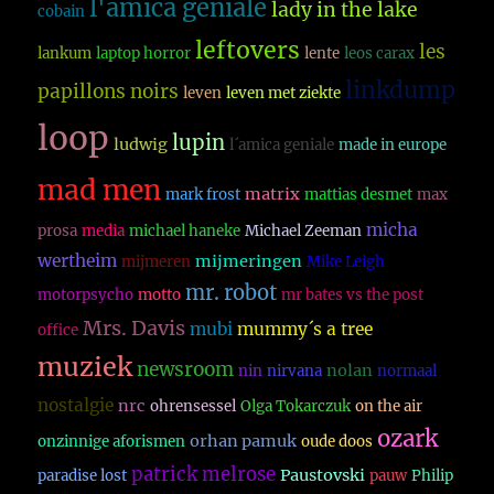
l'amica geniale
lady in the lake
cobain
leftovers
les
lankum
laptop horror
lente
leos carax
linkdump
papillons noirs
leven
leven met ziekte
loop
lupin
ludwig
l´amica geniale
made in europe
mad men
matrix
mark frost
mattias desmet
max
micha
prosa
media
michael haneke
Michael Zeeman
wertheim
mijmeringen
mijmeren
Mike Leigh
mr. robot
motorpsycho
motto
mr bates vs the post
Mrs. Davis
mubi
mummy´s a tree
office
muziek
newsroom
nolan
nin
nirvana
normaal
nostalgie
nrc
ohrensessel
Olga Tokarczuk
on the air
ozark
orhan pamuk
onzinnige aforismen
oude doos
patrick melrose
Paustovski
paradise lost
pauw
Philip