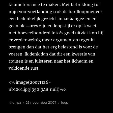
kilometers mee te maken. Met betrekking tot
mijn voorvoetlanding trok de hardloopmeneer
een bedenkelijk gezicht, maar aangezien er
geen blessures zijn en loopstijl er op ik weet
niet hoeveelhonderd foto’s goed uitziet kon hij
er verder weinig meer argumenten tegenin
brengen dan dat het erg belastend is voor de
voeten. Ik denk dan dat dit een kwestie van
trainen is en luisteren naar het lichaam en
voldoende rust.
<%image(20071126-
nb1061.jpg|350|348|null)%>
Auteur
Geplaatst
Tags
Niemsz
26 november 2007
loop
op