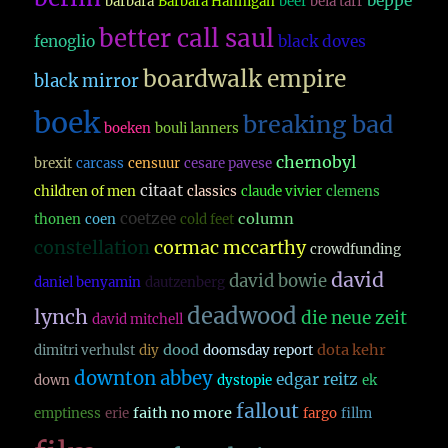
beppe
barbara
Barbara Hannigan
beef
bela tarr
better call saul
fenoglio
black doves
boardwalk empire
black mirror
boek
breaking bad
boeken
bouli lanners
chernobyl
brexit
carcass
censuur
cesare pavese
citaat
children of men
classics
claude vivier
clemens
coetzee
column
thonen
coen
cold feet
constellation
cormac mccarthy
crowdfunding
david
david bowie
daniel benyamin
dautzenberg
deadwood
lynch
die neue zeit
david mitchell
dood
dota kehr
dimitri verhulst
diy
doomsday report
downton abbey
edgar reitz
down
dystopie
ek
fallout
faith no more
emptiness
erie
fargo
fillm