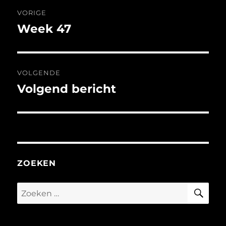
Bericht
VORIGE
navigatie
Week 47
Vorig
bericht:
VOLGENDE
Volgend bericht
Volgend
bericht:
ZOEKEN
ZO
Zoeken
naar: