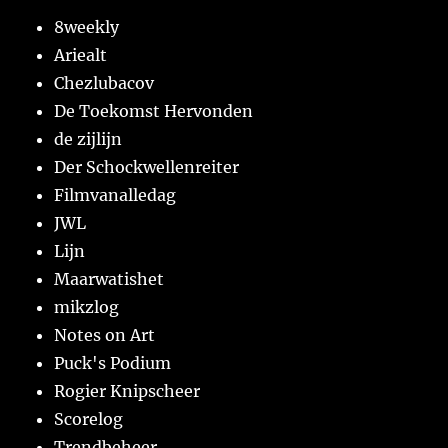
8weekly
Ariealt
Chezlubacov
De Toekomst Hervonden
de zijlijn
Der Schockwellenreiter
Filmvanalledag
JWL
Lijn
Maarwatishet
mikzlog
Notes on Art
Puck's Podium
Rogier Knipscheer
Scorelog
Trendbeheer