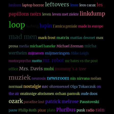
leftovers
les
lankum
laptop horror
lente
leos carax
linkdump
papillons noirs
leven
leven met ziekte
loop
lupin
ludwig
l´amica geniale
made in europe
mad men
matrix
mark frost
mattias desmet
max
micha
prosa
media
michael haneke
Michael Zeeman
wertheim
mijmeringen
mijmeren
Mike Leigh
mr. robot
motorpsycho
motto
mr bates vs the post
Mrs. Davis
mubi
mummy´s a tree
office
muziek
newsroom
nolan
neurosis
nin
nirvana
nostalgie
nrc
normaal
ohrensessel
Olga Tokarczuk
on
orhan pamuk
the air
onzinnige aforismen
oude doos
ozark
patrick melrose
Paustovski
paradise lost
Pluribus
rain
pauw
Philip Roth
pixar
plato
punk
radio