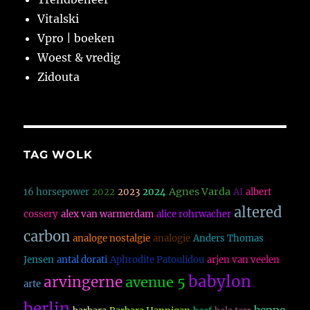
Vitalski
Vpro | boeken
Woest & vredig
Zidouta
TAG WOLK
Agnes Varda
16 horsepower
2022
2023
2024
AI
albert
altered
cossery
alex van warmerdam
alice rohrwacher
carbon
analoge nostalgie
analogie
Anders Thomas
Jensen
antal dorati
Aphrodite Patoulidou
arjen van veelen
babylon
arvingerne
avenue 5
arte
berlin