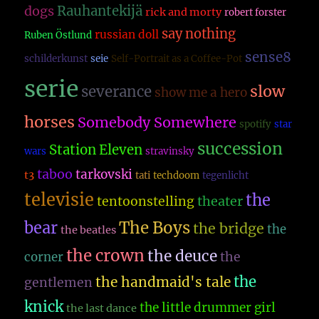
dogs
Rauhantekijä
rick and morty
robert forster
say nothing
russian doll
Ruben Östlund
sense8
schilderkunst
seie
Self-Portrait as a Coffee-Pot
serie
slow
severance
show me a hero
horses
Somebody Somewhere
spotify
star
succession
Station Eleven
wars
stravinsky
taboo
tarkovski
t3
tati
techdoom
tegenlicht
televisie
the
theater
tentoonstelling
The Boys
bear
the bridge
the
the beatles
the crown
the deuce
the
corner
the
the handmaid's tale
gentlemen
knick
the little drummer girl
the last dance