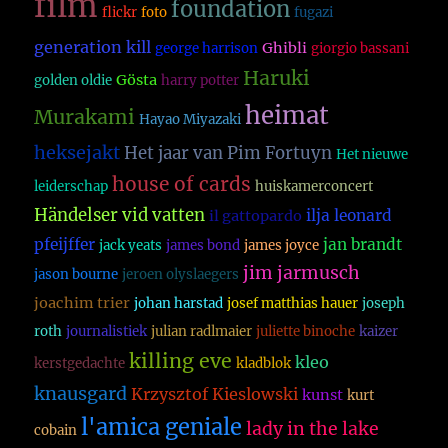
film
foundation
flickr
foto
fugazi
generation kill
Ghibli
george harrison
giorgio bassani
Haruki
Gösta
golden oldie
harry potter
heimat
Murakami
Hayao Miyazaki
heksejakt
Het jaar van Pim Fortuyn
Het nieuwe
house of cards
leiderschap
huiskamerconcert
Händelser vid vatten
ilja leonard
il gattopardo
pfeijffer
jan brandt
jack yeats
james bond
james joyce
jim jarmusch
jason bourne
jeroen olyslaegers
joachim trier
johan harstad
josef matthias hauer
joseph
roth
journalistiek
julian radlmaier
juliette binoche
kaizer
killing eve
kleo
kerstgedachte
kladblok
knausgard
Krzysztof Kieslowski
kunst
kurt
l'amica geniale
lady in the lake
cobain