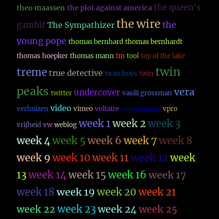
the queen's
theo maassen
the plot against america
the wire
the
gambit
The Sympathizer
young pope
thomas bernhard
thomas bernhardt
thomas hoepker
thomas mann
tm
tool
top of the lake
twin
treme
true detective
twan huys
twin
peaks
vera
undercover
twitter
vasili grossman
video
verhuizen
vimeo
voltaire
voornemens
vpro
week 1
week 2
week 3
vrijheid
vw
weblog
week 4
week 5
week 6
week 7
week 8
week 9
week 10
week 11
week 12
week
13
week 14
week 15
week 16
week 17
week 18
week 19
week 20
week 21
week 23
week 22
week 24
week 25