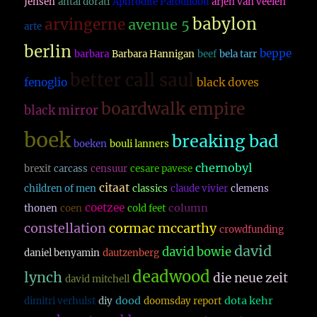
Jensen
antal dorati
Aphrodite Patoulidou
arjen van veelen
babylon
arvingerne
avenue 5
arte
berlin
beppe
barbara
Barbara Hannigan
beef
bela tarr
better call saul
fenoglio
black doves
boardwalk empire
black mirror
boek
breaking bad
boeken
bouli lanners
chernobyl
brexit
carcass
censuur
cesare pavese
citaat
children of men
classics
claude vivier
clemens
coetzee
column
thonen
coen
cold feet
constellation
cormac mccarthy
crowdfunding
david
david bowie
daniel benyamin
dautzenberg
deadwood
lynch
die neue zeit
david mitchell
dood
dota kehr
dimitri verhulst
diy
doomsday report