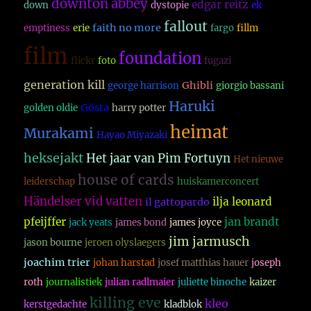
downton abbey
edgar reitz
down
dystopie
ek
fallout
faith no more
emptiness
erie
fargo
fillm
film
foundation
flickr
foto
fugazi
generation kill
Ghibli
george harrison
giorgio bassani
Haruki
Gösta
golden oldie
harry potter
heimat
Murakami
Hayao Miyazaki
heksejakt
Het jaar van Pim Fortuyn
Het nieuwe
house of cards
leiderschap
huiskamerconcert
Händelser vid vatten
ilja leonard
il gattopardo
pfeijffer
jan brandt
jack yeats
james bond
james joyce
jim jarmusch
jason bourne
jeroen olyslaegers
joachim trier
johan harstad
josef matthias hauer
joseph
roth
journalistiek
julian radlmaier
juliette binoche
kaizer
killing eve
kleo
kerstgedachte
kladblok