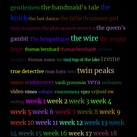
the
the handmaid's tale
gentlemen
knick
the little drummer girl
the last dance
the queen's
theo maassen
the plot against america
the wire
the young
gambit
The Sympathizer
pope
thomas bernhard
thomas bernhardt
thomas
treme
hoepker
thomas mann
tm
tool
top of the lake
twin peaks
true detective
twan huys
twin
vera
undercover
twitter
vasili grossman
verhuizen
video
vimeo
voltaire
voornemens
vpro
vrijheid
vw
week 1
week 2
week 3
week 4
weblog
week 5
week 6
week 7
week 8
week 9
week 10
week 11
week 12
week 13
week
14
week 15
week 16
week 17
week 18