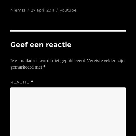
Auteur
Geplaatst
Tags
Niemsz
27 april 2011
youtube
op
Geef een reactie
Je e-mailadres wordt niet gepubliceerd.
Vereiste velden zijn
gemarkeerd met
*
REACTIE
*