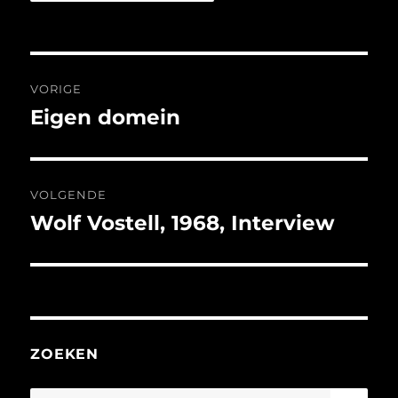
Bericht
VORIGE
navigatie
Eigen domein
Vorig
bericht:
VOLGENDE
Wolf Vostell, 1968, Interview
Volgend
bericht:
ZOEKEN
ZO