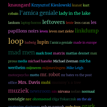
knausgard
Krzysztof Kieslowski
kunst
kurt
l'amica geniale
lady in the lake
cobain
leftovers
les
lankum
laptop horror
lente
leos carax
linkdump
papillons noirs
leven
leven met ziekte
loop
lupin
ludwig
l´amica geniale
made in europe
mad men
matrix
mark frost
mattias desmet
max
micha
prosa
media
michael haneke
Michael Zeeman
wertheim
mijmeringen
mijmeren
Mike Leigh
mr. robot
motorpsycho
motto
mr bates vs the post
Mrs. Davis
mubi
mummy´s a tree
office
muziek
newsroom
nolan
nin
nirvana
normaal
nostalgie
nrc
ohrensessel
Olga Tokarczuk
on the air
ozark
orhan pamuk
onzinnige aforismen
oude doos