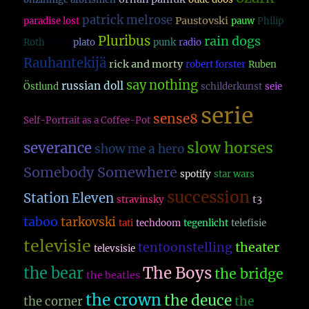
patrick melrose
Paustovski
paradise lost
pauw
Philip
Pluribus
rain dogs
Roth
pixar
plato
punk
radio
Rauhantekijä
rick and morty
robert forster
Ruben
say nothing
russian doll
Östlund
schilderkunst
seie
serie
sense8
Self-Portrait as a Coffee-Pot
slow horses
severance
show me a hero
Somebody Somewhere
spotify
star wars
succession
Station Eleven
t3
stravinsky
taboo
tarkovski
tati
techdoom
tegenlicht
telefisie
televisie
theater
tentoonstelling
televsisie
The Boys
the bear
the bridge
the beatles
the crown
the deuce
the
the corner