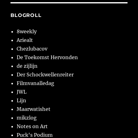
BLOGROLL
8weekly
Ariealt
Chezlubacov
De Toekomst Hervonden
de zijlijn
Der Schockwellenreiter
Filmvanalledag
JWL
Lijn
Maarwatishet
mikzlog
Notes on Art
Puck's Podium