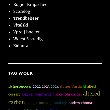
Rogier Knipscheer
Scorelog
Trendbeheer
Vitalski
Vpro | boeken
Woest & vredig
Zidouta
TAG WOLK
Agnes Varda
16 horsepower
2022
2023
2024
AI
albert
altered
cossery
alex van warmerdam
alice rohrwacher
carbon
analoge nostalgie
analogie
Anders Thomas