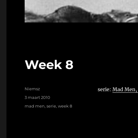
Week 8
Auteur
Niemsz
serie:
Mad Men, s
Geplaatst
3 maart 2010
op
Tags
mad men
,
serie
,
week 8