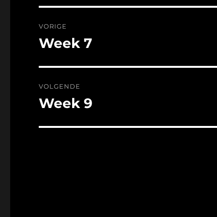
Bericht
VORIGE
navigatie
Week 7
Vorig
bericht:
VOLGENDE
Week 9
Volgend
bericht: