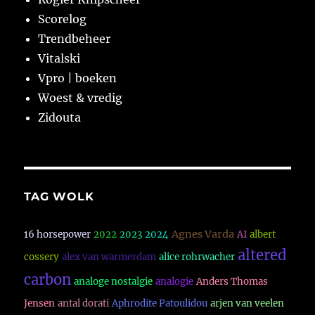
Scorelog
Trendbeheer
Vitalski
Vpro | boeken
Woest & vredig
Zidouta
TAG WOLK
Agnes Varda
16 horsepower
2022
2023
2024
AI
albert
altered
cossery
alex van warmerdam
alice rohrwacher
carbon
analoge nostalgie
analogie
Anders Thomas
Jensen
antal dorati
Aphrodite Patoulidou
arjen van veelen