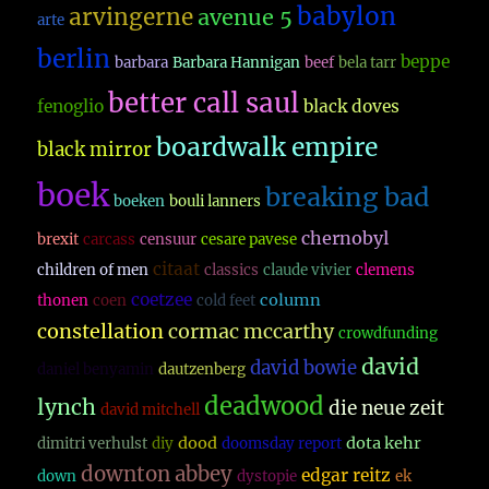
babylon
arvingerne
avenue 5
arte
berlin
beppe
barbara
Barbara Hannigan
beef
bela tarr
better call saul
fenoglio
black doves
boardwalk empire
black mirror
boek
breaking bad
boeken
bouli lanners
chernobyl
brexit
carcass
censuur
cesare pavese
citaat
children of men
classics
claude vivier
clemens
coetzee
column
thonen
coen
cold feet
constellation
cormac mccarthy
crowdfunding
david
david bowie
daniel benyamin
dautzenberg
deadwood
lynch
die neue zeit
david mitchell
dood
dota kehr
dimitri verhulst
diy
doomsday report
downton abbey
edgar reitz
down
dystopie
ek