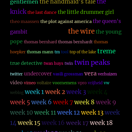
the
the handmaid's tale
gentlemen
knick
the little drummer girl
the last dance
the queen's
theo maassen
the plot against america
the wire
the young
gambit
The Sympathizer
pope
thomas bernhard
thomas bernhardt
thomas
treme
hoepker
thomas mann
tm
tool
top of the lake
twin peaks
true detective
twan huys
twin
vera
undercover
twitter
vasili grossman
verhuizen
video
vimeo
voltaire
voornemens
vpro
vrijheid
vw
week 1
week 2
week 3
week 4
weblog
week 5
week 6
week 7
week 8
week 9
week 10
week 11
week 12
week 13
week
14
week 15
week 16
week 17
week 18