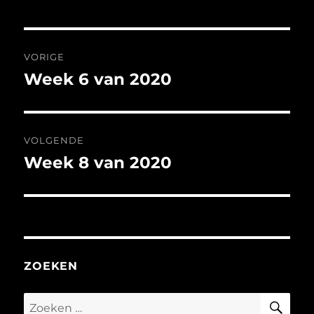
Bericht
VORIGE
navigatie
Week 6 van 2020
Vorig
bericht:
VOLGENDE
Week 8 van 2020
Volgend
bericht:
ZOEKEN
ZO
Zoeken