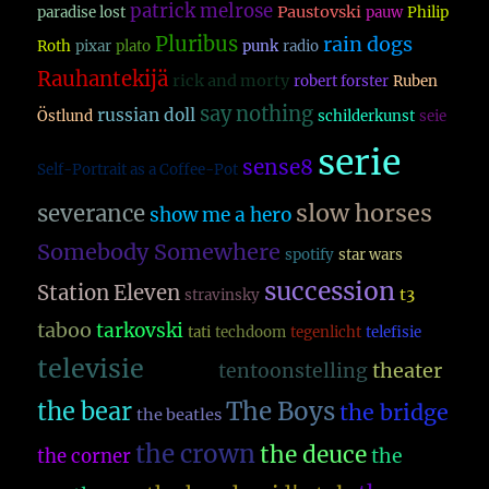
patrick melrose
Paustovski
paradise lost
pauw
Philip
Pluribus
rain dogs
Roth
pixar
plato
punk
radio
Rauhantekijä
rick and morty
robert forster
Ruben
say nothing
russian doll
Östlund
schilderkunst
seie
serie
sense8
Self-Portrait as a Coffee-Pot
slow horses
severance
show me a hero
Somebody Somewhere
spotify
star wars
succession
Station Eleven
t3
stravinsky
taboo
tarkovski
tati
techdoom
tegenlicht
telefisie
televisie
theater
tentoonstelling
televsisie
The Boys
the bear
the bridge
the beatles
the crown
the deuce
the
the corner