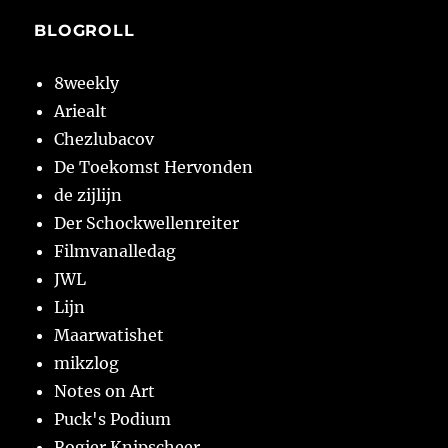
BLOGROLL
8weekly
Ariealt
Chezlubacov
De Toekomst Hervonden
de zijlijn
Der Schockwellenreiter
Filmvanalledag
JWL
Lijn
Maarwatishet
mikzlog
Notes on Art
Puck's Podium
Rogier Knipscheer