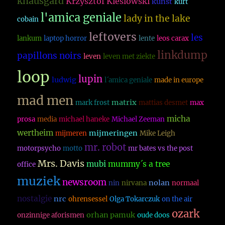
knausgard
Krzysztof Kieslowski
kunst
kurt
l'amica geniale
lady in the lake
cobain
leftovers
les
lankum
laptop horror
lente
leos carax
linkdump
papillons noirs
leven
leven met ziekte
loop
lupin
ludwig
l´amica geniale
made in europe
mad men
matrix
mark frost
mattias desmet
max
micha
prosa
media
michael haneke
Michael Zeeman
wertheim
mijmeringen
mijmeren
Mike Leigh
mr. robot
motorpsycho
motto
mr bates vs the post
Mrs. Davis
mubi
mummy´s a tree
office
muziek
newsroom
nolan
nin
nirvana
normaal
nostalgie
nrc
ohrensessel
Olga Tokarczuk
on the air
ozark
orhan pamuk
onzinnige aforismen
oude doos