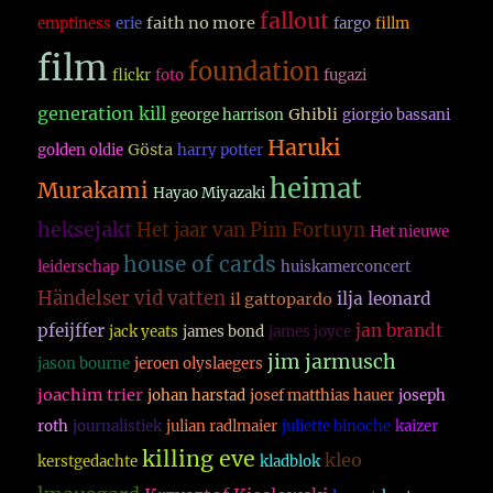
fallout
faith no more
emptiness
erie
fargo
fillm
film
foundation
flickr
foto
fugazi
generation kill
Ghibli
george harrison
giorgio bassani
Haruki
Gösta
golden oldie
harry potter
heimat
Murakami
Hayao Miyazaki
heksejakt
Het jaar van Pim Fortuyn
Het nieuwe
house of cards
leiderschap
huiskamerconcert
Händelser vid vatten
ilja leonard
il gattopardo
pfeijffer
jan brandt
jack yeats
james bond
james joyce
jim jarmusch
jason bourne
jeroen olyslaegers
joachim trier
johan harstad
josef matthias hauer
joseph
roth
journalistiek
julian radlmaier
juliette binoche
kaizer
killing eve
kleo
kerstgedachte
kladblok