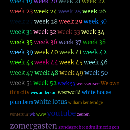
week 19
week 20
week 21
week 22
week 23
week 26
week 24
week 25
week 27
week 28
week 29
week 30
week 31
week 32
week 33
week 34
week 35
week 36
week 37
week 38
week 39
week 40
week 41
week 42
week 43
week 44
week 45
week 46
week 47
week 48
week 49
week 50
week 51
week 52
We own
week 53
weissensee
this city
white house
westworld
wes anderson
white lotus
plumbers
william kenteridge
youtube
winteruur
wk
www
zeuren
zomergasten
zondagochtendmijmeringen