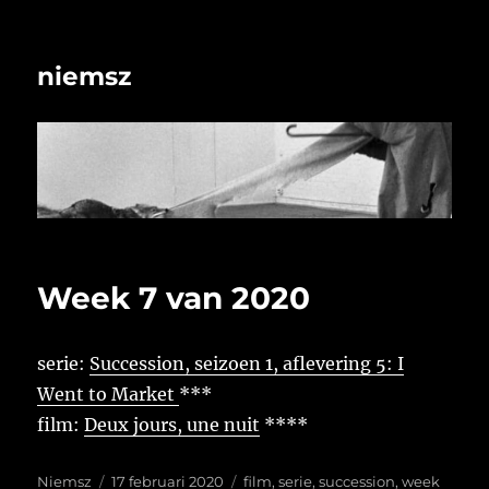
niemsz
Week 7 van 2020
serie:
Succession, seizoen 1, aflevering 5: I
Went to Market
***
film:
Deux jours, une nuit
****
Auteur
Geplaatst
Tags
Niemsz
17 februari 2020
film
,
serie
,
succession
,
week