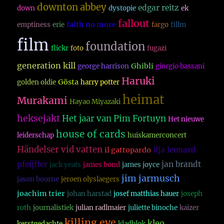
downton abbey
edgar reitz
down
dystopie
ek
fallout
faith no more
emptiness
erie
fargo
fillm
film
foundation
flickr
foto
fugazi
generation kill
Ghibli
george harrison
giorgio bassani
Haruki
Gösta
golden oldie
harry potter
heimat
Murakami
Hayao Miyazaki
heksejakt
Het jaar van Pim Fortuyn
Het nieuwe
house of cards
leiderschap
huiskamerconcert
Händelser vid vatten
ilja leonard
il gattopardo
pfeijffer
jan brandt
jack yeats
james bond
james joyce
jim jarmusch
jason bourne
jeroen olyslaegers
joachim trier
johan harstad
josef matthias hauer
joseph
roth
journalistiek
julian radlmaier
juliette binoche
kaizer
killing eve
kleo
kerstgedachte
kladblok