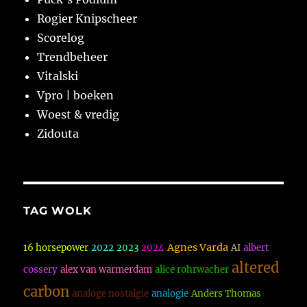
Rogier Knipscheer
Scorelog
Trendbeheer
Vitalski
Vpro | boeken
Woest & vredig
Zidouta
TAG WOLK
Agnes Varda
16 horsepower
2022
2023
2024
AI
albert
altered
cossery
alex van warmerdam
alice rohrwacher
carbon
analoge nostalgie
analogie
Anders Thomas