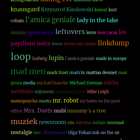
knausgard
Krzysztof Kieslowski
kunst
kurt
l'amica geniale
lady in the lake
cobain
leftovers
les
lankum
laptop horror
lente
leos carax
linkdump
papillons noirs
leven
leven met ziekte
loop
lupin
ludwig
l´amica geniale
made in europe
mad men
matrix
mark frost
mattias desmet
max
micha
prosa
media
michael haneke
Michael Zeeman
wertheim
mijmeringen
mijmeren
Mike Leigh
mr. robot
motorpsycho
motto
mr bates vs the post
Mrs. Davis
mubi
mummy´s a tree
office
muziek
newsroom
nolan
nin
nirvana
normaal
nostalgie
nrc
ohrensessel
Olga Tokarczuk
on the air