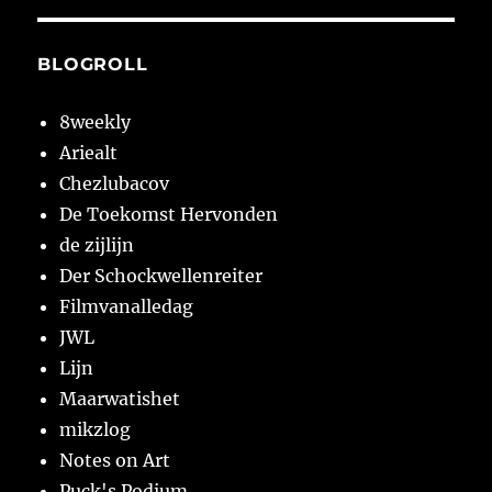
BLOGROLL
8weekly
Ariealt
Chezlubacov
De Toekomst Hervonden
de zijlijn
Der Schockwellenreiter
Filmvanalledag
JWL
Lijn
Maarwatishet
mikzlog
Notes on Art
Puck's Podium