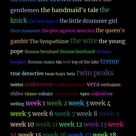
the
the handmaid's tale
gentlemen
knick
the little drummer girl
the last dance
the queen's
theo maassen
the plot against america
the wire
the young
gambit
The Sympathizer
pope
thomas bernhard
thomas bernhardt
thomas
treme
hoepker
thomas mann
tm
tool
top of the lake
twin peaks
true detective
twan huys
twin
vera
undercover
twitter
vasili grossman
verhuizen
video
vimeo
voltaire
voornemens
vpro
vrijheid
vw
week 1
week 2
week 3
week 4
weblog
week 5
week 6
week 7
week 8
week 9
week 10
week 11
week 12
week 13
week
14
week 15
week 16
week 17
week 18