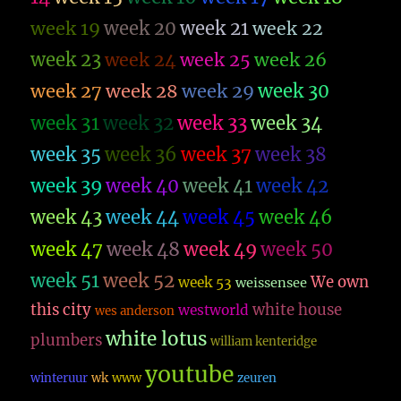
week 19
week 20
week 21
week 22
week 23
week 26
week 24
week 25
week 27
week 28
week 29
week 30
week 31
week 32
week 33
week 34
week 35
week 36
week 37
week 38
week 39
week 40
week 41
week 42
week 43
week 44
week 45
week 46
week 47
week 48
week 49
week 50
week 51
week 52
We own
week 53
weissensee
this city
white house
westworld
wes anderson
white lotus
plumbers
william kenteridge
youtube
winteruur
wk
www
zeuren