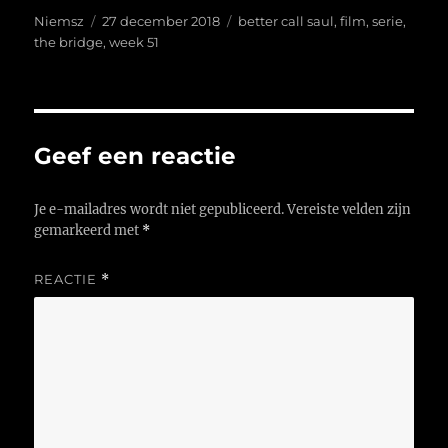
Auteur
Geplaatst
Tags
Niemsz
27 december 2018
better call saul
,
film
,
serie
,
op
the bridge
,
week 51
Geef een reactie
Je e-mailadres wordt niet gepubliceerd.
Vereiste velden zijn
gemarkeerd met
*
REACTIE
*