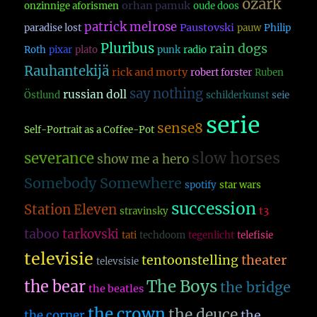
ozark
orhan pamuk
onzinnige aforismen
oude doos
patrick melrose
Paustovski
paradise lost
pauw
Philip
Pluribus
rain dogs
Roth
pixar
plato
punk
radio
Rauhantekijä
rick and morty
robert forster
Ruben
say nothing
russian doll
Östlund
schilderkunst
seie
serie
sense8
Self-Portrait as a Coffee-Pot
slow horses
severance
show me a hero
Somebody Somewhere
spotify
star wars
succession
Station Eleven
t3
stravinsky
taboo
tarkovski
tati
techdoom
tegenlicht
telefisie
televisie
theater
tentoonstelling
televsisie
The Boys
the bear
the bridge
the beatles
the crown
the deuce
the
the corner