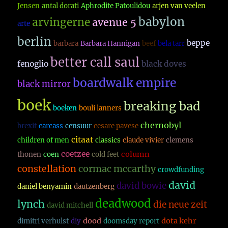
Jensen
antal dorati
Aphrodite Patoulidou
arjen van veelen
babylon
arvingerne
avenue 5
arte
berlin
beppe
barbara
Barbara Hannigan
beef
bela tarr
better call saul
fenoglio
black doves
boardwalk empire
black mirror
boek
breaking bad
boeken
bouli lanners
chernobyl
brexit
carcass
censuur
cesare pavese
citaat
children of men
classics
claude vivier
clemens
coetzee
column
thonen
coen
cold feet
constellation
cormac mccarthy
crowdfunding
david
david bowie
daniel benyamin
dautzenberg
deadwood
lynch
die neue zeit
david mitchell
dood
dota kehr
dimitri verhulst
diy
doomsday report