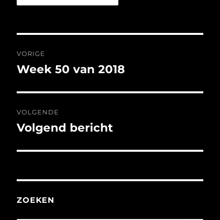
Bericht
VORIGE
navigatie
Week 50 van 2018
Vorig
bericht:
VOLGENDE
Volgend bericht
Volgend
bericht:
ZOEKEN