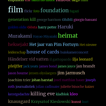
faith no more
emptiness
erie
fargo
fillm
film
foundation
flickr
foto
fugazi
generation kill
Ghibli
george harrison
giorgio bassani
Haruki
Gösta
golden oldie
harry potter
heimat
Murakami
Hayao Miyazaki
heksejakt
Het jaar van Pim Fortuyn
Het nieuwe
house of cards
leiderschap
huiskamerconcert
Händelser vid vatten
ilja leonard
il gattopardo
pfeijffer
jan brandt
jack yeats
james bond
james joyce
jim jarmusch
jason bourne
jeroen olyslaegers
joachim trier
johan harstad
josef matthias hauer
joseph
roth
journalistiek
julian radlmaier
juliette binoche
kaizer
killing eve
kleo
kerstgedachte
kladblok
knausgard
Krzysztof Kieslowski
kunst
kurt