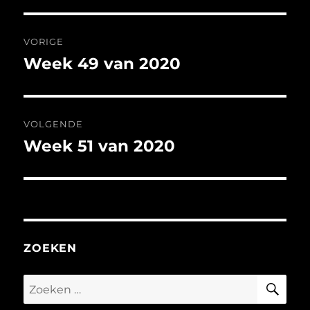
Bericht
VORIGE
navigatie
Week 49 van 2020
Vorig
bericht:
VOLGENDE
Week 51 van 2020
Volgend
bericht:
ZOEKEN
ZO
Zoeken
naar: