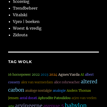
Scorelog
Trendbeheer
Vitalski
Vpro | boeken
Woest & vredig
Zidouta
TAG WOLK
Agnes Varda
16 horsepower
2022
2023
2024
AI
albert
altered
cossery
alex van warmerdam
alice rohrwacher
carbon
analoge nostalgie
analogie
Anders Thomas
Jensen
antal dorati
Aphrodite Patoulidou
arjen van veelen
babylon
arvingerne
avenue 5
arte