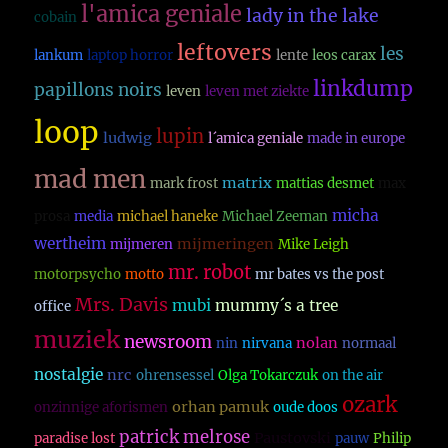
l'amica geniale
lady in the lake
cobain
leftovers
les
lankum
laptop horror
lente
leos carax
linkdump
papillons noirs
leven
leven met ziekte
loop
lupin
ludwig
l´amica geniale
made in europe
mad men
matrix
mark frost
mattias desmet
max
micha
prosa
media
michael haneke
Michael Zeeman
wertheim
mijmeringen
mijmeren
Mike Leigh
mr. robot
motorpsycho
motto
mr bates vs the post
Mrs. Davis
mubi
mummy´s a tree
office
muziek
newsroom
nolan
nin
nirvana
normaal
nostalgie
nrc
ohrensessel
Olga Tokarczuk
on the air
ozark
orhan pamuk
onzinnige aforismen
oude doos
patrick melrose
Paustovski
paradise lost
pauw
Philip