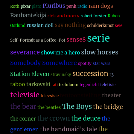
Pluribus
rain dogs
Roth
pixar
plato
punk
radio
Rauhantekijä
rick and morty
robert forster
Ruben
say nothing
russian doll
Östlund
schilderkunst
seie
serie
sense8
Self-Portrait as a Coffee-Pot
slow horses
severance
show me a hero
Somebody Somewhere
spotify
star wars
succession
Station Eleven
t3
stravinsky
taboo
tarkovski
tati
techdoom
tegenlicht
telefisie
televisie
theater
tentoonstelling
televsisie
The Boys
the bear
the bridge
the beatles
the crown
the deuce
the
the corner
the
the handmaid's tale
gentlemen