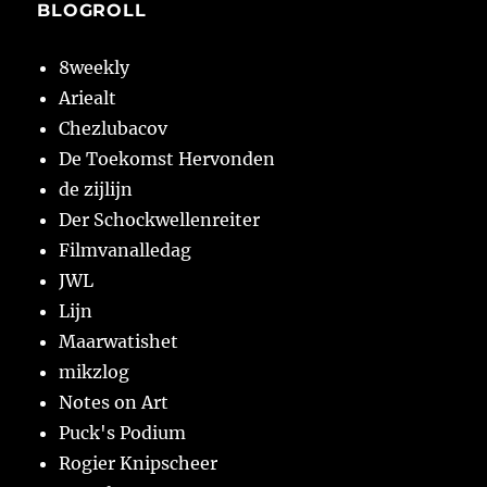
BLOGROLL
8weekly
Ariealt
Chezlubacov
De Toekomst Hervonden
de zijlijn
Der Schockwellenreiter
Filmvanalledag
JWL
Lijn
Maarwatishet
mikzlog
Notes on Art
Puck's Podium
Rogier Knipscheer