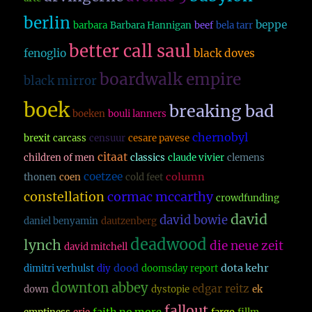
berlin
beppe
barbara
Barbara Hannigan
beef
bela tarr
better call saul
fenoglio
black doves
boardwalk empire
black mirror
boek
breaking bad
boeken
bouli lanners
chernobyl
brexit
carcass
censuur
cesare pavese
citaat
children of men
classics
claude vivier
clemens
coetzee
column
thonen
coen
cold feet
constellation
cormac mccarthy
crowdfunding
david
david bowie
daniel benyamin
dautzenberg
deadwood
lynch
die neue zeit
david mitchell
dood
dota kehr
dimitri verhulst
diy
doomsday report
downton abbey
edgar reitz
down
dystopie
ek
fallout