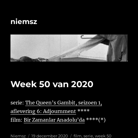
niemsz
Week 50 van 2020
serie:
The Queen’s Gambit, seizoen 1,
aflevering 6: Adjournment
****
film:
Bir Zamanlar Anadolu’da
****(*)
Auteur
Geplaatst
Tags
Niemsz
19 december 2020
film
,
serie
,
week 50