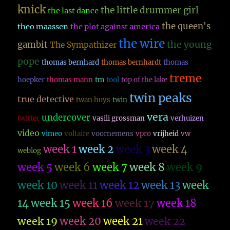
knick
the little drummer girl
the last dance
the queen's
theo maassen
the plot against america
the wire
the young
gambit
The Sympathizer
pope
thomas bernhard
thomas bernhardt
thomas
treme
hoepker
thomas mann
tm
tool
top of the lake
twin peaks
true detective
twan huys
twin
vera
undercover
twitter
vasili grossman
verhuizen
video
vimeo
voltaire
voornemens
vpro
vrijheid
vw
week 1
week 2
week 3
week 4
weblog
week 5
week 6
week 7
week 8
week 9
week 10
week 11
week 12
week 13
week
14
week 15
week 16
week 17
week 18
week 19
week 20
week 21
week 22