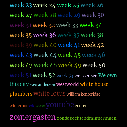
week 23
week 26
week 24
week 25
week 27
week 28
week 29
week 30
week 31
week 32
week 33
week 34
week 35
week 36
week 37
week 38
week 39
week 40
week 41
week 42
week 43
week 44
week 45
week 46
week 47
week 48
week 49
week 50
week 51
week 52
We own
week 53
weissensee
this city
white house
westworld
wes anderson
white lotus
plumbers
william kenteridge
youtube
winteruur
wk
www
zeuren
zomergasten
zondagochtendmijmeringen