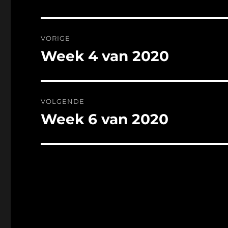
Bericht
VORIGE
navigatie
Week 4 van 2020
Vorig
bericht:
VOLGENDE
Week 6 van 2020
Volgend
bericht: