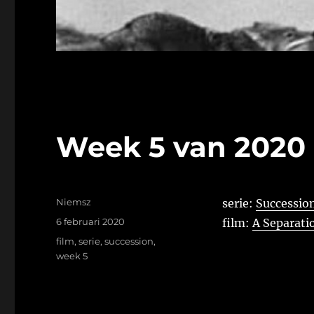
Week 5 van 2020
Auteur
Niemsz
serie:
Succession
Geplaatst
6 februari 2020
film:
A Separati
op
Tags
film
,
serie
,
succession
,
week 5