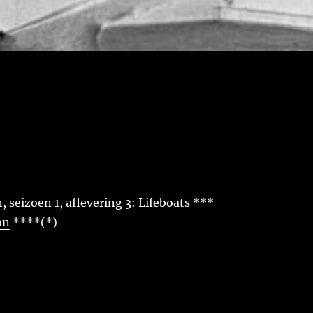
, seizoen 1, aflevering 3: Lifeboats
***
on
****(*)