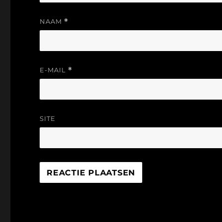
NAAM
*
E-MAIL
*
SITE